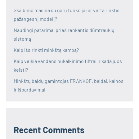
Skalbimo mašina su garų funkcija: ar verta rinktis
pažangesnį modelį?
Naudingi patarimai prieš renkantis dūmtraukių
sistemą
Kaip išsirinkti minkštą kampą?
Kaip veikia vandens nukalkinimo filtrai ir kada juos
keisti?
Minkštų baldų gamintojas FRANKOF: baldai, kainos
ir išpardavimai
Recent Comments