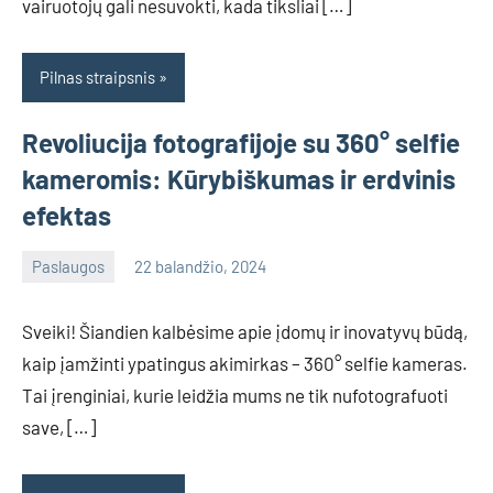
vairuotojų gali nesuvokti, kada tiksliai […]
Pilnas straipsnis
Revoliucija fotografijoje su 360° selfie
kameromis: Kūrybiškumas ir erdvinis
efektas
Paslaugos
22 balandžio, 2024
info@grazute.lt
Sveiki! Šiandien kalbėsime apie įdomų ir inovatyvų būdą,
kaip įamžinti ypatingus akimirkas – 360° selfie kameras.
Tai įrenginiai, kurie leidžia mums ne tik nufotografuoti
save, […]