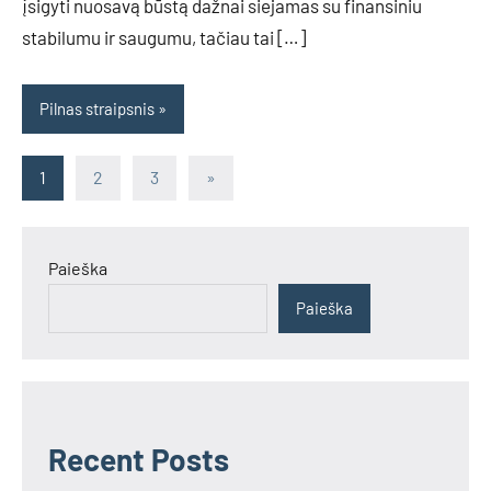
įsigyti nuosavą būstą dažnai siejamas su finansiniu
stabilumu ir saugumu, tačiau tai […]
Pilnas straipsnis
Įrašų
Next
1
2
3
»
Posts
puslapiavimas
Paieška
Paieška
Recent Posts