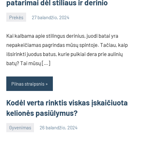
patarimai dėl stiliaus ir derinio
Prekės
27 balandžio, 2024
info@grazute.lt
Kai kalbama apie stilingus derinius, juodi batai yra
nepakeičiamas pagrindas mūsų spintoje. Tačiau, kaip
išsirinkti juodus batus, kurie puikiai dera prie aulinių
batų? Tai mūsų […]
Pilnas straipsnis
Kodėl verta rinktis viskas įskaičiuota
kelionės pasiūlymus?
Gyvenimas
26 balandžio, 2024
info@grazute.lt