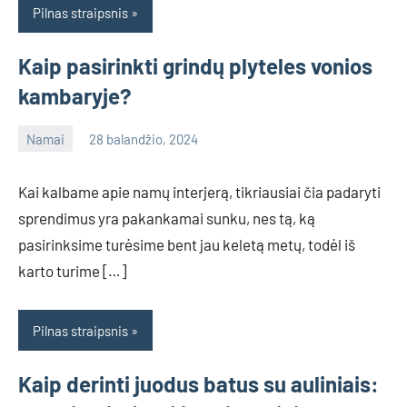
Pilnas straipsnis
Kaip pasirinkti grindų plyteles vonios
kambaryje?
Namai
28 balandžio, 2024
info@grazute.lt
Kai kalbame apie namų interjerą, tikriausiai čia padaryti
sprendimus yra pakankamai sunku, nes tą, ką
pasirinksime turėsime bent jau keletą metų, todėl iš
karto turime […]
Pilnas straipsnis
Kaip derinti juodus batus su auliniais: