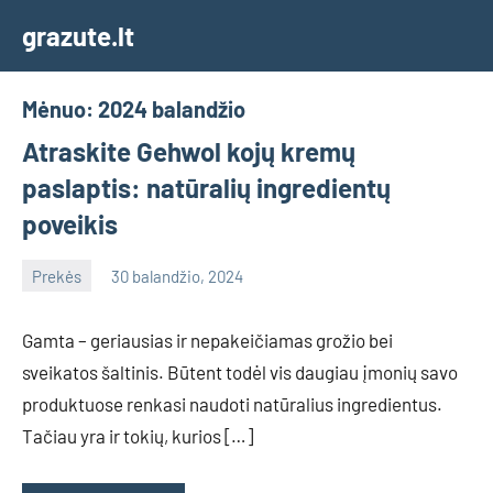
Skip
grazute.lt
to
content
Mėnuo:
2024 balandžio
Atraskite Gehwol kojų kremų
paslaptis: natūralių ingredientų
poveikis
Prekės
30 balandžio, 2024
info@grazute.lt
Gamta – geriausias ir nepakeičiamas grožio bei
sveikatos šaltinis. Būtent todėl vis daugiau įmonių savo
produktuose renkasi naudoti natūralius ingredientus.
Tačiau yra ir tokių, kurios […]