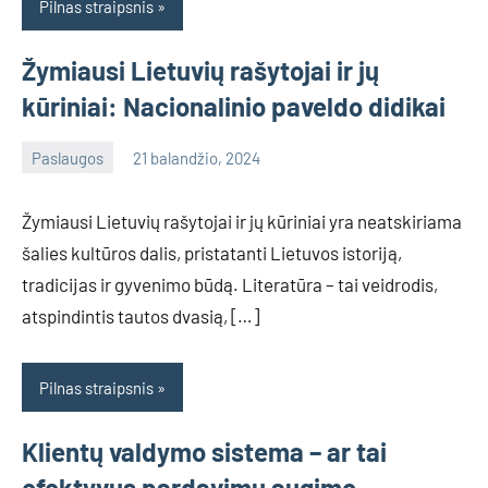
Pilnas straipsnis
Žymiausi Lietuvių rašytojai ir jų
kūriniai: Nacionalinio paveldo didikai
Paslaugos
21 balandžio, 2024
info@grazute.lt
Žymiausi Lietuvių rašytojai ir jų kūriniai yra neatskiriama
šalies kultūros dalis, pristatanti Lietuvos istoriją,
tradicijas ir gyvenimo būdą. Literatūra – tai veidrodis,
atspindintis tautos dvasią, […]
Pilnas straipsnis
Klientų valdymo sistema – ar tai
efektyvus pardavimų augimo