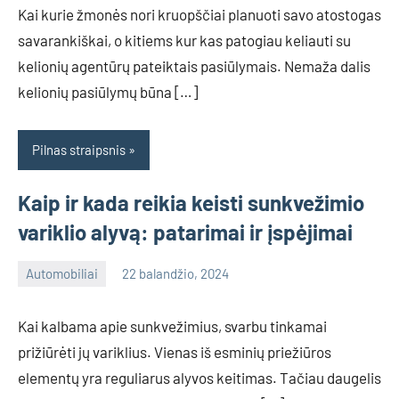
Kai kurie žmonės nori kruopščiai planuoti savo atostogas
savarankiškai, o kitiems kur kas patogiau keliauti su
kelionių agentūrų pateiktais pasiūlymais. Nemaža dalis
kelionių pasiūlymų būna […]
Pilnas straipsnis
Kaip ir kada reikia keisti sunkvežimio
variklio alyvą: patarimai ir įspėjimai
Automobiliai
22 balandžio, 2024
info@grazute.lt
Kai kalbama apie sunkvežimius, svarbu tinkamai
prižiūrėti jų variklius. Vienas iš esminių priežiūros
elementų yra reguliarus alyvos keitimas. Tačiau daugelis