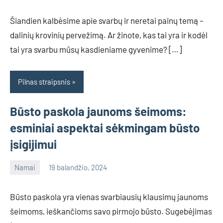
Šiandien kalbėsime apie svarbų ir neretai painų temą –
dalinių krovinių pervežimą. Ar žinote, kas tai yra ir kodėl
tai yra svarbu mūsų kasdieniame gyvenime? […]
Pilnas straipsnis
Būsto paskola jaunoms šeimoms:
esminiai aspektai sėkmingam būsto
įsigijimui
Namai
19 balandžio, 2024
info@grazute.lt
Būsto paskola yra vienas svarbiausių klausimų jaunoms
šeimoms, ieškančioms savo pirmojo būsto. Sugebėjimas