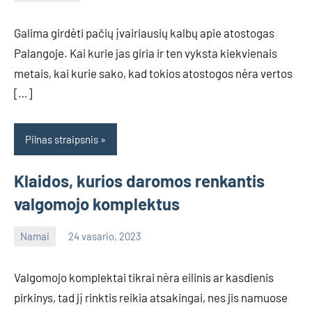
info@grazute.lt
Galima girdėti pačių įvairiausių kalbų apie atostogas
Palangoje. Kai kurie jas giria ir ten vyksta kiekvienais
metais, kai kurie sako, kad tokios atostogos nėra vertos
[…]
Pilnas straipsnis
Klaidos, kurios daromos renkantis
valgomojo komplektus
Namai
24 vasario, 2023
info@grazute.lt
Valgomojo komplektai tikrai nėra eilinis ar kasdienis
pirkinys, tad jį rinktis reikia atsakingai, nes jis namuose