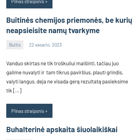
Pilnas straipsnis
Buitinės chemijos priemonės, be kurių
neapsieisite namų tvarkyme
Buitis
22 vasario, 2023
info@grazute.lt
Vanduo skirtas ne tik troškuliui malšinti, tačiau juo
galime nuvalyti ir tam tikrus paviršius, plauti grindis,
valyti langus, deja ne visada gerą rezultatą pasieksime
tik […]
Pilnas straipsnis
Buhalterinė apskaita šiuolaikiškai