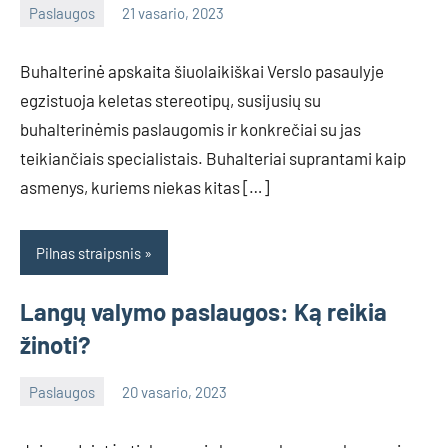
Paslaugos
21 vasario, 2023
info@grazute.lt
Buhalterinė apskaita šiuolaikiškai Verslo pasaulyje
egzistuoja keletas stereotipų, susijusių su
buhalterinėmis paslaugomis ir konkrečiai su jas
teikiančiais specialistais. Buhalteriai suprantami kaip
asmenys, kuriems niekas kitas […]
Pilnas straipsnis
Langų valymo paslaugos: Ką reikia
žinoti?
Paslaugos
20 vasario, 2023
info@grazute.lt