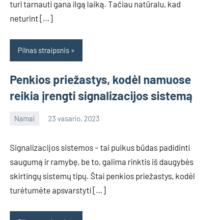
turi tarnauti gana ilgą laiką. Tačiau natūralu, kad
neturint […]
Pilnas straipsnis
Penkios priežastys, kodėl namuose
reikia įrengti signalizacijos sistemą
Namai
23 vasario, 2023
info@grazute.lt
Signalizacijos sistemos – tai puikus būdas padidinti
saugumą ir ramybę, be to, galima rinktis iš daugybės
skirtingų sistemų tipų. Štai penkios priežastys, kodėl
turėtumėte apsvarstyti […]