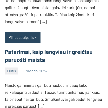
Jei naudojatės tinkamomis langų valymo paslaugomis,
galite džiaugtis švariais langais, dėl kurių jūsų namai
atrodys gražūs ir patrauklūs. Tačiau kaip žinoti, kuri
langų valymo įmonė […]
Pilnas straipsnis
Patarimai, kaip lengviau ir greičiau
paruošti maistą
Buitis
19 vasario, 2023
info@grazute.lt
Maisto gaminimas gali būti nuobodi ir daug laiko
reikalaujanti užduotis. Tačiau turint tinkamus įrankius,
taip nebūtinai turi būti. Smulkintuvai gali padėti lengviau
ir greičiau paruošti […]