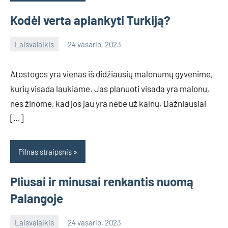
Kodėl verta aplankyti Turkiją?
Laisvalaikis
24 vasario, 2023
info@grazute.lt
Atostogos yra vienas iš didžiausių malonumų gyvenime,
kurių visada laukiame. Jas planuoti visada yra malonu,
nes žinome, kad jos jau yra nebe už kalnų. Dažniausiai
[…]
Pilnas straipsnis
Pliusai ir minusai renkantis nuomą
Palangoje
Laisvalaikis
24 vasario, 2023