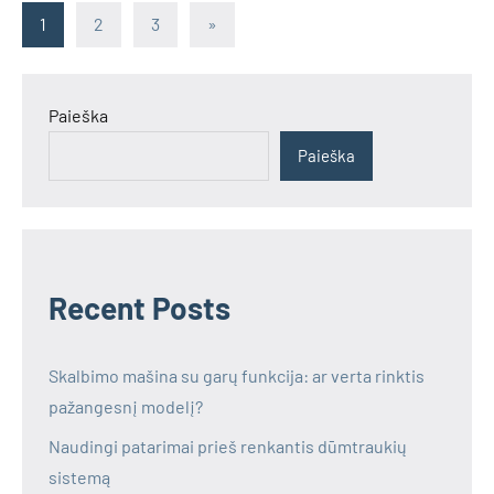
Įrašų
Next
1
2
3
»
Posts
puslapiavimas
Paieška
Paieška
Recent Posts
Skalbimo mašina su garų funkcija: ar verta rinktis
pažangesnį modelį?
Naudingi patarimai prieš renkantis dūmtraukių
sistemą