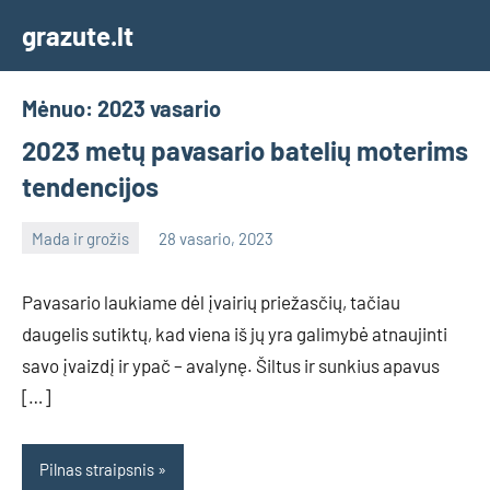
Skip
grazute.lt
to
content
Mėnuo:
2023 vasario
2023 metų pavasario batelių moterims
tendencijos
Mada ir grožis
28 vasario, 2023
info@grazute.lt
Pavasario laukiame dėl įvairių priežasčių, tačiau
daugelis sutiktų, kad viena iš jų yra galimybė atnaujinti
savo įvaizdį ir ypač – avalynę. Šiltus ir sunkius apavus
[…]
Pilnas straipsnis