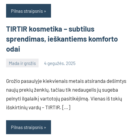
Pilnas straipsnis
TIRTIR kosmetika – subtilus
sprendimas, ieškantiems komforto
odai
Mada ir grožis
4 gegužės, 2025
info@grazute.lt
Grožio pasaulyje kiekvienais metais atsiranda dešimtys
naujų prekių ženklų, tačiau tik nedaugelis jų sugeba
pelnyti ilgalaikį vartotojų pasitikėjimą. Vienas iš tokių
išskirtinių vardų – TIRTIR. […]
Pilnas straipsnis