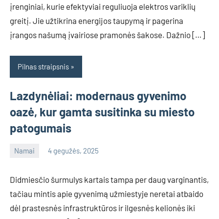
įrenginiai, kurie efektyviai reguliuoja elektros variklių
greitį. Jie užtikrina energijos taupymą ir pagerina
įrangos našumą įvairiose pramonės šakose. Dažnio […]
Pilnas straipsnis
Lazdynėliai: modernaus gyvenimo
oazė, kur gamta susitinka su miesto
patogumais
Namai
4 gegužės, 2025
info@grazute.lt
Didmiesčio šurmulys kartais tampa per daug varginantis,
tačiau mintis apie gyvenimą užmiestyje neretai atbaido
dėl prastesnės infrastruktūros ir ilgesnės kelionės iki