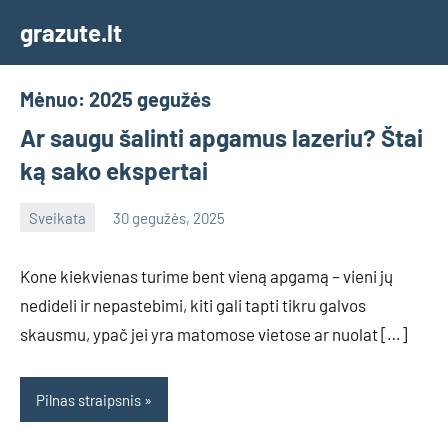
Skip
grazute.lt
to
content
Mėnuo:
2025 gegužės
Ar saugu šalinti apgamus lazeriu? Štai
ką sako ekspertai
Sveikata
30 gegužės, 2025
info@grazute.lt
Kone kiekvienas turime bent vieną apgamą – vieni jų
nedideli ir nepastebimi, kiti gali tapti tikru galvos
skausmu, ypač jei yra matomose vietose ar nuolat […]
Pilnas straipsnis