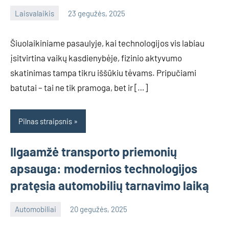
Laisvalaikis
23 gegužės, 2025
info@grazute.lt
Šiuolaikiniame pasaulyje, kai technologijos vis labiau
įsitvirtina vaikų kasdienybėje, fizinio aktyvumo
skatinimas tampa tikru iššūkiu tėvams. Pripučiami
batutai – tai ne tik pramoga, bet ir […]
Pilnas straipsnis
Ilgaamžė transporto priemonių
apsauga: modernios technologijos
pratęsia automobilių tarnavimo laiką
Automobiliai
20 gegužės, 2025
info@grazute.lt