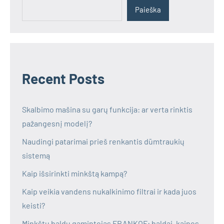
Paieška
Recent Posts
Skalbimo mašina su garų funkcija: ar verta rinktis
pažangesnį modelį?
Naudingi patarimai prieš renkantis dūmtraukių
sistemą
Kaip išsirinkti minkštą kampą?
Kaip veikia vandens nukalkinimo filtrai ir kada juos
keisti?
Minkštų baldų gamintojas FRANKOF: baldai, kainos