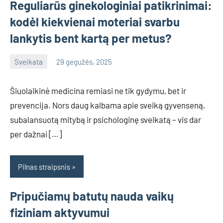
Reguliarūs ginekologiniai patikrinimai:
kodėl kiekvienai moteriai svarbu
lankytis bent kartą per metus?
Sveikata
29 gegužės, 2025
info@grazute.lt
Šiuolaikinė medicina remiasi ne tik gydymu, bet ir
prevencija. Nors daug kalbama apie sveiką gyvenseną,
subalansuotą mitybą ir psichologinę sveikatą – vis dar
per dažnai […]
Pilnas straipsnis
Pripučiamų batutų nauda vaikų
fiziniam aktyvumui