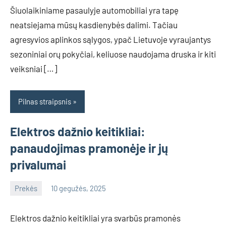
Šiuolaikiniame pasaulyje automobiliai yra tapę
neatsiejama mūsų kasdienybės dalimi. Tačiau
agresyvios aplinkos sąlygos, ypač Lietuvoje vyraujantys
sezoniniai orų pokyčiai, keliuose naudojama druska ir kiti
veiksniai […]
Pilnas straipsnis
Elektros dažnio keitikliai:
panaudojimas pramonėje ir jų
privalumai
Prekės
10 gegužės, 2025
info@grazute.lt
Elektros dažnio keitikliai yra svarbūs pramonės