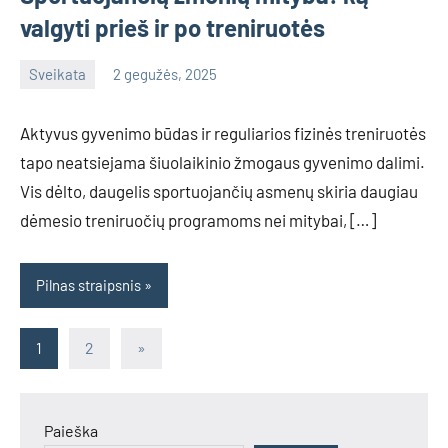
valgyti prieš ir po treniruotės
Sveikata
2 gegužės, 2025
info@grazute.lt
Aktyvus gyvenimo būdas ir reguliarios fizinės treniruotės
tapo neatsiejama šiuolaikinio žmogaus gyvenimo dalimi.
Vis dėlto, daugelis sportuojančių asmenų skiria daugiau
dėmesio treniruočių programoms nei mitybai, […]
Pilnas straipsnis
Įrašų
Next
1
2
»
Posts
puslapiavimas
Paieška