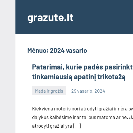
Skip
to
grazute.lt
content
Mėnuo:
2024 vasario
Patarimai, kurie padės pasirinkt
tinkamiausią apatinį trikotažą
Mada ir grožis
29 vasario, 2024
info@grazute.lt
Kiekviena moteris nori atrodyti gražiai ir nėra s
dalykus kalbėsime ir ar tai bus matoma ar ne. Ja
atrodyti gražiai yra […]