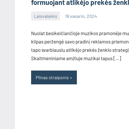
formuojant atlikėjo prekės ženk
Laisvalaikis
18 vasario, 2024
info@grazute.lt
Nuolat besikeičiančioje muzikos pramonėje muz
klipas peržengė savo pradinį reklamos priemon
tapo svarbiausiu atlikėjo prekės ženklo strateg
Skaitmeniniame amžiuje muzikai tapus […]
Pilnas straipsnis