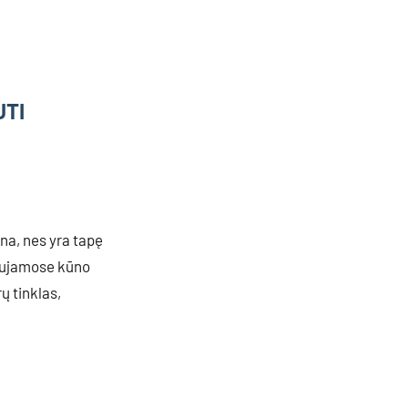
UTI
na, nes yra tapę
daujamose kūno
ų tinklas,