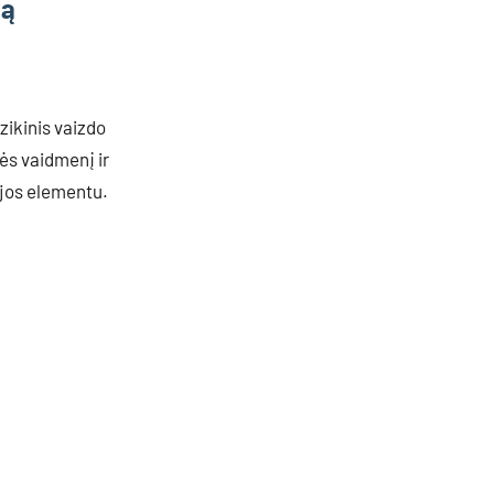
lą
ikinis vaizdo
ės vaidmenį ir
ijos elementu.