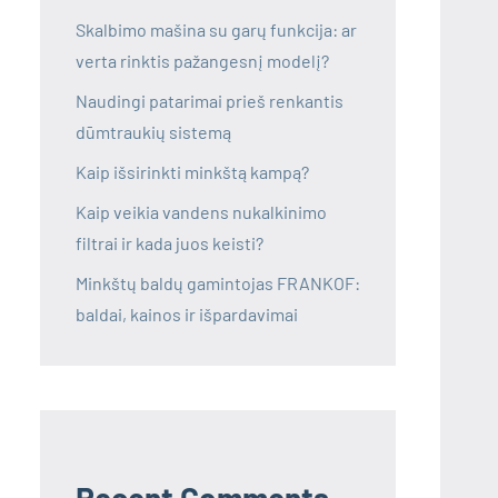
Skalbimo mašina su garų funkcija: ar
verta rinktis pažangesnį modelį?
Naudingi patarimai prieš renkantis
dūmtraukių sistemą
Kaip išsirinkti minkštą kampą?
Kaip veikia vandens nukalkinimo
filtrai ir kada juos keisti?
Minkštų baldų gamintojas FRANKOF:
baldai, kainos ir išpardavimai