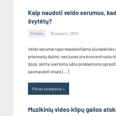
Kaip naudoti veido serumus, ka
švytėtų?
Prekės
19 vasario, 2024
info@grazute.lt
Veido serumai tapo nepakeičiama šiuolaikinės 
priemonių dalimi, nes juose yra koncentruota st
dozė, skirta įvairioms odos problemoms spręsti
pasinaudoti visais […]
Pilnas straipsnis
Muzikinių video klipų galios ats