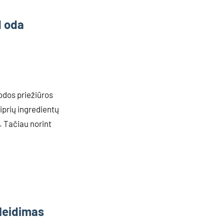
d oda
odos priežiūros
iprių ingredientų
. Tačiau norint
kleidimas