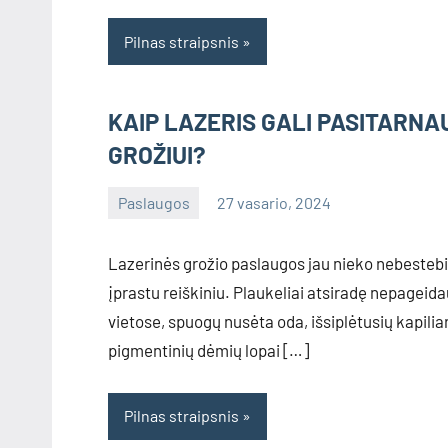
Pilnas straipsnis
KAIP LAZERIS GALI PASITARNA
GROŽIUI?
Paslaugos
27 vasario, 2024
info@grazute.lt
Lazerinės grožio paslaugos jau nieko nebestebi
įprastu reiškiniu. Plaukeliai atsiradę nepagei
vietose, spuogų nusėta oda, išsiplėtusių kapiliar
pigmentinių dėmių lopai […]
Pilnas straipsnis