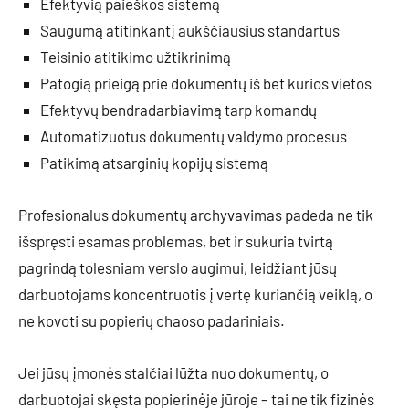
Efektyvią paieškos sistemą
Saugumą atitinkantį aukščiausius standartus
Teisinio atitikimo užtikrinimą
Patogią prieigą prie dokumentų iš bet kurios vietos
Efektyvų bendradarbiavimą tarp komandų
Automatizuotus dokumentų valdymo procesus
Patikimą atsarginių kopijų sistemą
Profesionalus dokumentų archyvavimas padeda ne tik
išspręsti esamas problemas, bet ir sukuria tvirtą
pagrindą tolesniam verslo augimui, leidžiant jūsų
darbuotojams koncentruotis į vertę kuriančią veiklą, o
ne kovoti su popierių chaoso padariniais.
Jei jūsų įmonės stalčiai lūžta nuo dokumentų, o
darbuotojai skęsta popierinėje jūroje – tai ne tik fizinės