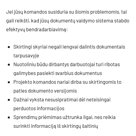
Jei jūsų komandos susiduria su šiomis problemomis, tai
gali reikšti, kad jūsų dokumentų valdymo sistema stabdo
efektyvų bendradarbiavimą:
Skirtingi skyriai negali lengvai dalintis dokumentais
tarpusavyje
Nuotoliniu būdu dirbantys darbuotojai turi ribotas
galimybes pasiekti svarbius dokumentus
Projekto komandos nariai dirba su skirtingomis to
paties dokumento versijomis
Dažnai vyksta nesusipratimai dėl neteisingai
perduotos informacijos
Sprendimų priėmimas užtrunka ilgai, nes reikia
surinkti informaciją iš skirtingų šaltinių