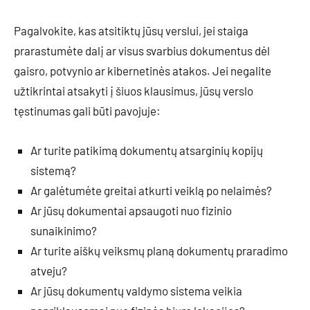
Pagalvokite, kas atsitiktų jūsų verslui, jei staiga
prarastumėte dalį ar visus svarbius dokumentus dėl
gaisro, potvynio ar kibernetinės atakos. Jei negalite
užtikrintai atsakyti į šiuos klausimus, jūsų verslo
tęstinumas gali būti pavojuje:
Ar turite patikimą dokumentų atsarginių kopijų
sistemą?
Ar galėtumėte greitai atkurti veiklą po nelaimės?
Ar jūsų dokumentai apsaugoti nuo fizinio
sunaikinimo?
Ar turite aiškų veiksmų planą dokumentų praradimo
atveju?
Ar jūsų dokumentų valdymo sistema veikia