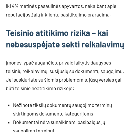
iki 4% metinės pasaulinės apyvartos, nekalbant apie
reputacijos žalą ir klientų pasitikėjimo praradimą.
Teisinio atitikimo rizika – kai
nebesuspėjate sekti reikalavimų
Įmonės, ypač augančios, privalo laikytis daugybės
teisinių reikalavimų, susijusių su dokumentų saugojimu.
Jei susiduriate su šiomis problemomis, jūsų verslas gali
būti teisinio neatitikimo rizikoje:
Nežinote tikslių dokumentų saugojimo terminų
skirtingoms dokumentų kategorijoms
Dokumentai nėra sunaikinami pasibaigus jų
saugojimo terminui