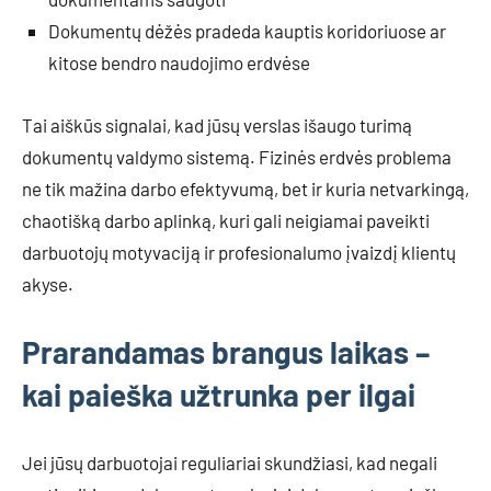
Dokumentų dėžės pradeda kauptis koridoriuose ar
kitose bendro naudojimo erdvėse
Tai aiškūs signalai, kad jūsų verslas išaugo turimą
dokumentų valdymo sistemą. Fizinės erdvės problema
ne tik mažina darbo efektyvumą, bet ir kuria netvarkingą,
chaotišką darbo aplinką, kuri gali neigiamai paveikti
darbuotojų motyvaciją ir profesionalumo įvaizdį klientų
akyse.
Prarandamas brangus laikas –
kai paieška užtrunka per ilgai
Jei jūsų darbuotojai reguliariai skundžiasi, kad negali