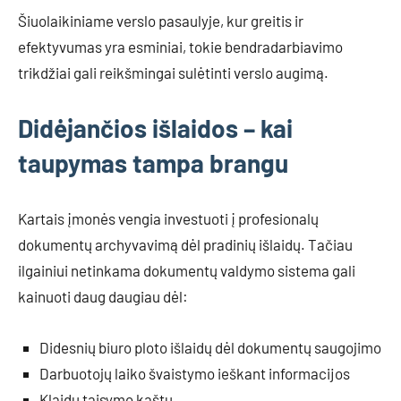
Šiuolaikiniame verslo pasaulyje, kur greitis ir
efektyvumas yra esminiai, tokie bendradarbiavimo
trikdžiai gali reikšmingai sulėtinti verslo augimą.
Didėjančios išlaidos – kai
taupymas tampa brangu
Kartais įmonės vengia investuoti į profesionalų
dokumentų archyvavimą dėl pradinių išlaidų. Tačiau
ilgainiui netinkama dokumentų valdymo sistema gali
kainuoti daug daugiau dėl:
Didesnių biuro ploto išlaidų dėl dokumentų saugojimo
Darbuotojų laiko švaistymo ieškant informacijos
Klaidų taisymo kaštų