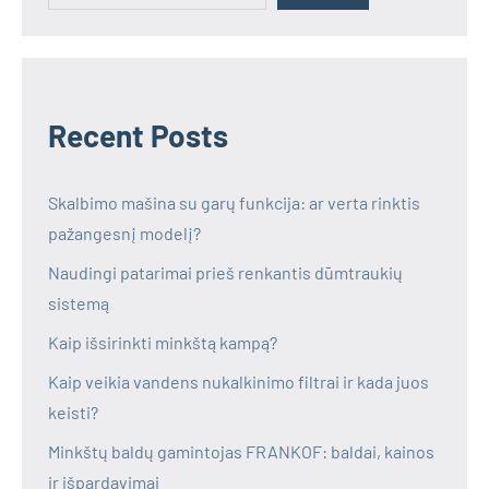
Recent Posts
Skalbimo mašina su garų funkcija: ar verta rinktis
pažangesnį modelį?
Naudingi patarimai prieš renkantis dūmtraukių
sistemą
Kaip išsirinkti minkštą kampą?
Kaip veikia vandens nukalkinimo filtrai ir kada juos
keisti?
Minkštų baldų gamintojas FRANKOF: baldai, kainos
ir išpardavimai