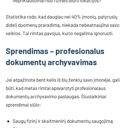
nepriklausomai nuo fizinės biuro lokacijos?
Statistika rodo, kad daugiau nei 40% įmonių, patyrusių
didelį duomenų praradimą, niekada nebeatnaujina savo
veiklos. Tai rimtas pavojus, kurio negalima ignoruoti.
Sprendimas – profesionalus
dokumentų archyvavimas
Jei atpažinote bent kelis iš šių ženklų savo įmonėje, gali
būti, kad metas rimtai apsvarstyti profesionalaus
dokumentų archyvavimo paslaugas. Šiuolaikiniai
sprendimai siūlo:
Saugų fizinį ir skaitmeninį dokumentų saugojimą