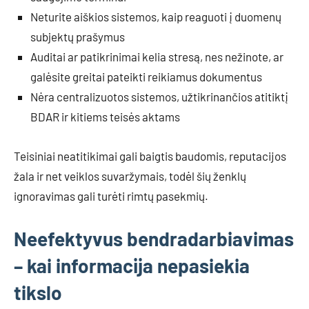
Neturite aiškios sistemos, kaip reaguoti į duomenų
subjektų prašymus
Auditai ar patikrinimai kelia stresą, nes nežinote, ar
galėsite greitai pateikti reikiamus dokumentus
Nėra centralizuotos sistemos, užtikrinančios atitiktį
BDAR ir kitiems teisės aktams
Teisiniai neatitikimai gali baigtis baudomis, reputacijos
žala ir net veiklos suvaržymais, todėl šių ženklų
ignoravimas gali turėti rimtų pasekmių.
Neefektyvus bendradarbiavimas
– kai informacija nepasiekia
tikslo