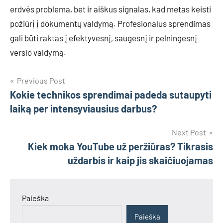
erdvės problema, bet ir aiškus signalas, kad metas keisti
požiūrį į dokumentų valdymą. Profesionalus sprendimas
gali būti raktas į efektyvesnį, saugesnį ir pelningesnį
verslo valdymą.
Navigacija
Previous Post
Kokie technikos sprendimai padeda sutaupyti
tarp
laiką per intensyviausius darbus?
įrašų
Next Post
Kiek moka YouTube už peržiūras? Tikrasis
uždarbis ir kaip jis skaičiuojamas
Paieška
Paieška