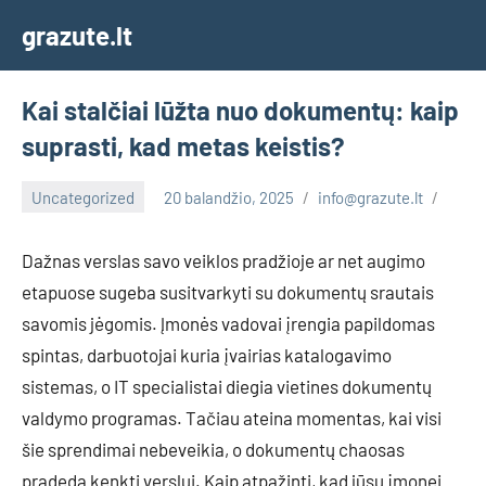
Skip
grazute.lt
to
content
Kai stalčiai lūžta nuo dokumentų: kaip
suprasti, kad metas keistis?
Uncategorized
20 balandžio, 2025
info@grazute.lt
Dažnas verslas savo veiklos pradžioje ar net augimo
etapuose sugeba susitvarkyti su dokumentų srautais
savomis jėgomis. Įmonės vadovai įrengia papildomas
spintas, darbuotojai kuria įvairias katalogavimo
sistemas, o IT specialistai diegia vietines dokumentų
valdymo programas. Tačiau ateina momentas, kai visi
šie sprendimai nebeveikia, o dokumentų chaosas
pradeda kenkti verslui. Kaip atpažinti, kad jūsų įmonei