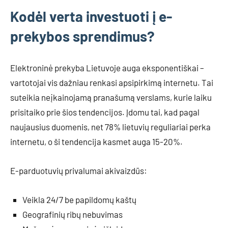
Kodėl verta investuoti į e-
prekybos sprendimus?
Elektroninė prekyba Lietuvoje auga eksponentiškai –
vartotojai vis dažniau renkasi apsipirkimą internetu. Tai
suteikia neįkainojamą pranašumą verslams, kurie laiku
prisitaiko prie šios tendencijos. Įdomu tai, kad pagal
naujausius duomenis, net 78% lietuvių reguliariai perka
internetu, o ši tendencija kasmet auga 15-20%.
E-parduotuvių privalumai akivaizdūs:
Veikla 24/7 be papildomų kaštų
Geografinių ribų nebuvimas