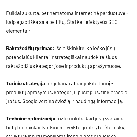
Puikiai sukurta, bet nematoma internetinė parduotuvė –
kaip egzotiška sala be tiltų. Štai keli efektyvūs SEO
elementai:
Raktažodžių tyrimas
: išsiaiškinkite, ko ieško jūsų
potencialūs klientai ir strategiškai naudokite šiuos
raktažodžius kategorijose ir produktų aprašymuose.
Turinio strategija
: reguliariai atnaujinkite turinį –
produktų aprašymus, kategorijų puslapius, tinklaraščio
įrašus. Google vertina šviežią ir naudingą informaciją.
Techninė optimizacija
: užtikrinkite, kad jūsų svetainė
būtų techniškai tvarkinga – veiktų greitai, turėtų aiškią
struktūrą ir būtų mobiliems įrenginiams draugiška.