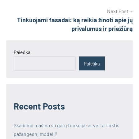
įrašų
Next Post
Tinkuojami fasadai: ką reikia žinoti apie jų
privalumus ir priežiūrą
Paieška
Paieška
Recent Posts
Skalbimo mašina su garų funkcija: ar verta rinktis
pažangesnį modelį?