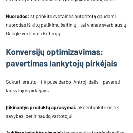
Nuorodos
: stiprinkite svetainės autoritetą gaudami
nuorodas iš kitų patikimų šaltinių – tai vienas svarbiausių
Google vertinimo kriterijų.
Konversijų optimizavimas:
pavertimas lankytojų pirkėjais
Sukurti srautą – tik pusė darbo. Antroji dalis – paversti
lankytojus pirkėjais:
Įtikinantys produktų aprašymai
: akcentuokite ne tik
savybes, bet ir naudą vartotojui.
Aukštos kokybės vizualai
: investuokite į profesionalias