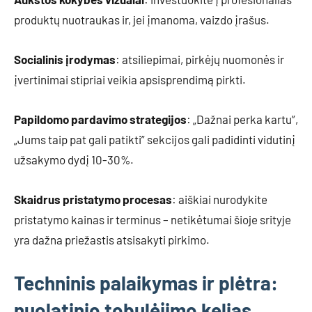
produktų nuotraukas ir, jei įmanoma, vaizdo įrašus.
Socialinis įrodymas
: atsiliepimai, pirkėjų nuomonės ir
įvertinimai stipriai veikia apsisprendimą pirkti.
Papildomo pardavimo strategijos
: „Dažnai perka kartu”,
„Jums taip pat gali patikti” sekcijos gali padidinti vidutinį
užsakymo dydį 10-30%.
Skaidrus pristatymo procesas
: aiškiai nurodykite
pristatymo kainas ir terminus – netikėtumai šioje srityje
yra dažna priežastis atsisakyti pirkimo.
Techninis palaikymas ir plėtra:
nuolatinio tobulėjimo kelias