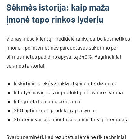
Sėkmės istorija: kaip maža
įmonė tapo rinkos lyderiu
Vienas mūsų klientų – nedidelė rankų darbo kosmetikos
įmonė – po internetinės parduotuvės sukūrimo per
pirmus metus padidino apyvartą 340%. Pagrindiniai
sėkmės faktoriai:
Išskirtinis, prekės ženklą atspindintis dizainas
Intuityvi navigacija ir produktų filtravimo sistema
Integruota lojalumo programa
SEO optimizuoti produktų aprašymai
Strategiškai suplanuota socialinių tinklų integracija
Svarbu paminėti, kad rezultatus lėmė ne tik techniniai