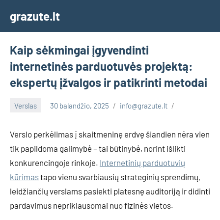
Skip
grazute.lt
to
content
Kaip sėkmingai įgyvendinti
internetinės parduotuvės projektą:
ekspertų įžvalgos ir patikrinti metodai
Verslas
30 balandžio, 2025
info@grazute.lt
Verslo perkėlimas į skaitmeninę erdvę šiandien nėra vien
tik papildoma galimybė – tai būtinybė, norint išlikti
konkurencingoje rinkoje.
Internetinių parduotuvių
kūrimas
tapo vienu svarbiausių strateginių sprendimų,
leidžiančių verslams pasiekti platesnę auditoriją ir didinti
pardavimus nepriklausomai nuo fizinės vietos.