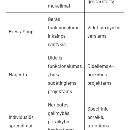
greitai startą
mokėjimai
Geras
funkcionalumo
Vidutinio dydžio
PrestaShop
ir kainos
verslams
santykis
Didelis
funkcionalumas
Dideliems e-
Magento
, tinka
prekybos
sudėtingiems
projektams
projektams
Neribotės
Specifinių
galimybės,
Individualūs
poreikių
pritaikytos
sprendimai
turintiems
konkretiems