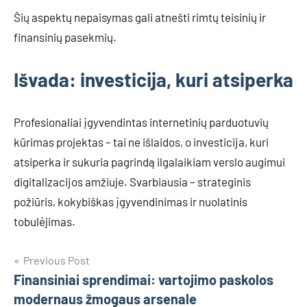
Šių aspektų nepaisymas gali atnešti rimtų teisinių ir
finansinių pasekmių.
Išvada: investicija, kuri atsiperka
Profesionaliai įgyvendintas internetinių parduotuvių
kūrimas projektas – tai ne išlaidos, o investicija, kuri
atsiperka ir sukuria pagrindą ilgalaikiam verslo augimui
digitalizacijos amžiuje. Svarbiausia – strateginis
požiūris, kokybiškas įgyvendinimas ir nuolatinis
tobulėjimas.
Navigacija
Previous Post
Finansiniai sprendimai: vartojimo paskolos
tarp
modernaus žmogaus arsenale