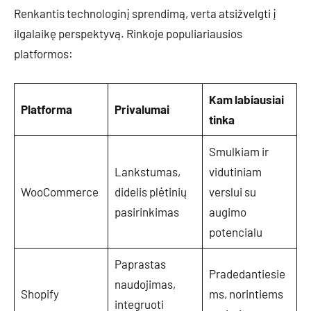
Renkantis technologinį sprendimą, verta atsižvelgti į
ilgalaikę perspektyvą. Rinkoje populiariausios
platformos:
Kam labiausiai
Platforma
Privalumai
tinka
Smulkiam ir
Lankstumas,
vidutiniam
WooCommerce
didelis plėtinių
verslui su
pasirinkimas
augimo
potencialu
Paprastas
Pradedantiesie
naudojimas,
Shopify
ms, norintiems
integruoti