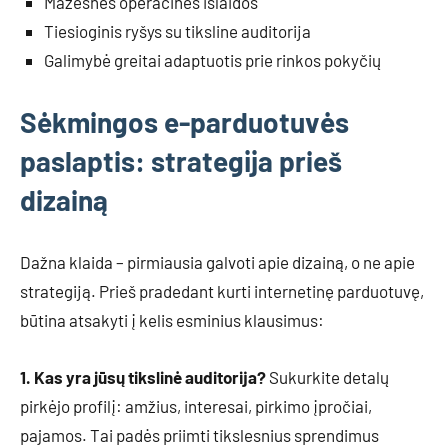
Mažesnės operacinės išlaidos
Tiesioginis ryšys su tiksline auditorija
Galimybė greitai adaptuotis prie rinkos pokyčių
Sėkmingos e-parduotuvės
paslaptis: strategija prieš
dizainą
Dažna klaida – pirmiausia galvoti apie dizainą, o ne apie
strategiją. Prieš pradedant kurti internetinę parduotuvę,
būtina atsakyti į kelis esminius klausimus:
1. Kas yra jūsų tikslinė auditorija?
Sukurkite detalų
pirkėjo profilį: amžius, interesai, pirkimo įpročiai,
pajamos. Tai padės priimti tikslesnius sprendimus