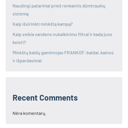
Naudingi patarimai prieš renkantis dūmtraukių
sistemą
Kaip išsirinkti minkštą kampą?
Kaip veikia vandens nukalkinimo filtrai ir kada juos
keisti?
Minkštų baldų gamintojas FRANKOF: baldai, kainos
ir išpardavimai
Recent Comments
Nėra komentarų.