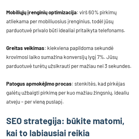
Mobiliųjų įrenginių optimizacija
: virš 60% pirkimų
atliekama per mobiliuosius įrenginius, todėl jūsų
parduotuvė privalo būti idealiai pritaikyta telefonams.
Greitas veikimas
: kiekviena papildoma sekundė
krovimosi laiko sumažina konversijų lygį 7%. Jūsų
parduotuvė turėtų užsikrauti per mažiau nei 3 sekundes.
Patogus apmokėjimo procas
: stenkitės, kad pirkėjas
galėtų užbaigti pirkimą per kuo mažiau žingsnių, idealiu
atveju – per vieną puslapį.
SEO strategija: būkite matomi,
kai to labiausiai reikia