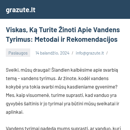
Skip
grazute.lt
to
content
Viskas, Ką Turite Žinoti Apie Vandens
Tyrimus: Metodai ir Rekomendacijos
Paslaugos
14 balandžio, 2024
info@grazute.lt
Sveiki, mūsų draugai! Šiandien kalbėsime apie svarbią
temą – vandens tyrimus. Ar žinote, kodėl vandens
kokybė yra tokia svarbi mūsų kasdieniame gyvenime?
Mes, kaip visuomenė, turime suprasti, kad vanduo yra
gyvybės šaltinis ir jo tyrimai yra būtini mūsų sveikatai ir
aplinkai.
Vandens tyrimai padeda mums suprasti, ar vanduo, kurį