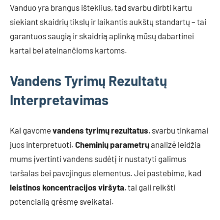
Vanduo yra brangus išteklius, tad svarbu dirbti kartu
siekiant skaidrių tikslų ir laikantis aukštų standartų – tai
garantuos saugią ir skaidrią aplinką mūsų dabartinei
kartai bei ateinančioms kartoms.
Vandens Tyrimų Rezultatų
Interpretavimas
Kai gavome
vandens tyrimų rezultatus
, svarbu tinkamai
juos interpretuoti.
Cheminių parametrų
analizė leidžia
mums įvertinti vandens sudėtį ir nustatyti galimus
taršalas bei pavojingus elementus. Jei pastebime, kad
leistinos koncentracijos viršyta
, tai gali reikšti
potencialią grėsmę sveikatai.