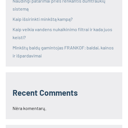
Naudingi patarimai prieš renkantis dūmtraukių
sistemą
Kaip išsirinkti minkštą kampą?
Kaip veikia vandens nukalkinimo filtrai ir kada juos
keisti?
Minkštų baldų gamintojas FRANKOF: baldai, kainos
ir išpardavimai
Recent Comments
Nėra komentarų.