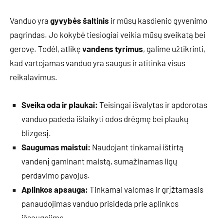
Vanduo yra
gyvybės šaltinis
ir mūsų kasdienio gyvenimo
pagrindas. Jo kokybė tiesiogiai veikia mūsų sveikatą bei
gerovę. Todėl, atlikę
vandens tyrimus
, galime užtikrinti,
kad vartojamas vanduo yra saugus ir atitinka visus
reikalavimus.
Sveika oda ir plaukai:
Teisingai išvalytas ir apdorotas
vanduo padeda išlaikyti odos drėgmę bei plaukų
blizgesį.
Saugumas maistui:
Naudojant tinkamai ištirtą
vandenį gaminant maistą, sumažinamas ligų
perdavimo pavojus.
Aplinkos apsauga:
Tinkamai valomas ir grįžtamasis
panaudojimas vanduo prisideda prie aplinkos
išsaugojimo.