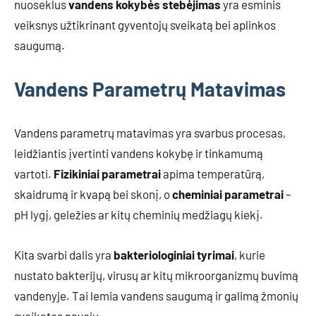
nuoseklus
vandens kokybės stebėjimas
yra esminis
veiksnys užtikrinant gyventojų sveikatą bei aplinkos
saugumą.
Vandens Parametrų Matavimas
Vandens parametrų matavimas yra svarbus procesas,
leidžiantis įvertinti vandens kokybę ir tinkamumą
vartoti.
Fizikiniai parametrai
apima temperatūrą,
skaidrumą ir kvapą bei skonį, o
cheminiai parametrai
–
pH lygį, geležies ar kitų cheminių medžiagų kiekį.
Kita svarbi dalis yra
bakteriologiniai tyrimai
, kurie
nustato bakterijų, virusų ar kitų mikroorganizmų buvimą
vandenyje. Tai lemia vandens saugumą ir galimą žmonių