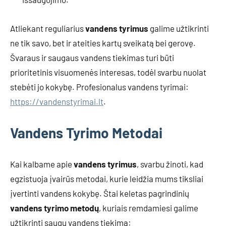
Atliekant reguliarius
vandens tyrimus
galime užtikrinti
ne tik savo, bet ir ateities kartų sveikatą bei gerovę.
Švaraus ir saugaus vandens tiekimas turi būti
prioritetinis visuomenės interesas, todėl svarbu nuolat
stebėti jo kokybę. Profesionalus vandens tyrimai:
https://vandenstyrimai.lt
.
Vandens Tyrimo Metodai
Kai kalbame apie
vandens tyrimus
, svarbu žinoti, kad
egzistuoja įvairūs metodai, kurie leidžia mums tiksliai
įvertinti vandens kokybę. Štai keletas pagrindinių
vandens tyrimo metodų
, kuriais remdamiesi galime
užtikrinti saugų vandens tiekimą: