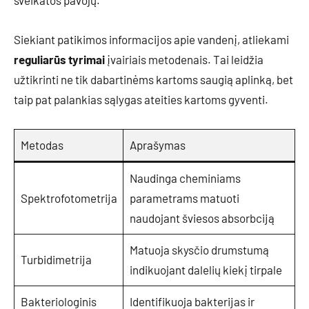
sveikatos pavojų.
Siekiant patikimos informacijos apie vandenį, atliekami
reguliarūs tyrimai
įvairiais metodenais. Tai leidžia
užtikrinti ne tik dabartinėms kartoms saugią aplinką, bet
taip pat palankias sąlygas ateities kartoms gyventi.
Metodas
Aprašymas
Naudinga cheminiams
Spektrofotometrija
parametrams matuoti
naudojant šviesos absorbciją
Matuoja skysčio drumstumą
Turbidimetrija
indikuojant dalelių kiekį tirpale
Bakteriologinis
Identifikuoja bakterijas ir