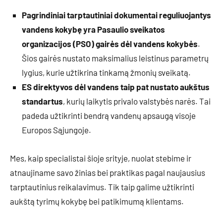
Pagrindiniai tarptautiniai dokumentai reguliuojantys
vandens kokybę yra Pasaulio sveikatos
organizacijos (PSO) gairės dėl vandens kokybės
.
Šios gairės nustato maksimalius leistinus parametrų
lygius, kurie užtikrina tinkamą žmonių sveikatą.
ES direktyvos dėl vandens taip pat nustato aukštus
standartus
, kurių laikytis privalo valstybės narės. Tai
padeda užtikrinti bendrą vandenų apsaugą visoje
Europos Sąjungoje.
Mes, kaip specialistai šioje srityje, nuolat stebime ir
atnaujiname savo žinias bei praktikas pagal naujausius
tarptautinius reikalavimus. Tik taip galime užtikrinti
aukštą tyrimų kokybę bei patikimumą klientams.