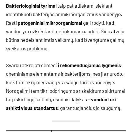
Bakteriologiniai tyrimai
taip pat atliekami siekiant
identifikuoti bakterijas ar mikroorganizmus vandenyje.
Rasti
patogeniniai mikroorganizmai
gali rodyti, kad
vanduo yra užkrėstas ir netinkamas naudoti. Šiuo atveju
būtina nedelsiant imtis veiksmų, kad išvengtume galimų
sveikatos problemų.
Svarbu atkreipti dėmesį į
rekomenduojamus lygmenis
cheminiams elementams ir bakterijoms, nes jie nurodo,
kiek tam tikrų medžiagų yra saugu turėti vandenyje.
Nors galimi tam tikri odoringumo ar skaidrumo skirtumai
tarp skirtingų šaltinių, esminis dalykas –
vanduo turi
atitikti visus standartus
, garantuojančius jo saugumą.