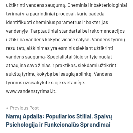
užtikrinti vandens saugumą. Cheminiai ir bakteriologiniai
tyrimai yra pagrindiniai procesai, kurie padeda
identifikuoti cheminius parametrus ir bakterijas
vandenyje. Tarptautiniai standartai bei rekomendacijos
užtikrina vandens kokybę visose šalyse. Vandens tyrimų
rezultatų aiškinimas yra esminis siekiant užtikrinti
vandens saugumą. Specialistai šioje srityje nuolat
atnaujina savo žinias ir praktikas, siekdami užtikrinti
aukštą tyrimų kokybę bei saugią aplinką. Vandens
tyrimus užsisakykite šioje svetainėje:
www.vandenstyrimai.lt.
Navigacija
Previous Post
Namų Apdaila: Populiarios Stiliai, Spalvų
tarp
Psichologija ir Funkcionalūs Sprendimai
įrašų