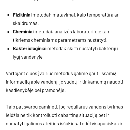
Fizikiniai
metodai: matavimai, kaip temperatūra ar
skaidrumas.
Cheminiai
metodai: analizės laboratorijoje tam
tikriems cheminiams parametrams nustatyti.
Bakteriologiniai
metodai: skirti nustatyti bakterijų
lygį vandenyje.
Vartojant šiuos įvairius metodus galime gauti išsamią
informaciją apie vandenį, jo sudėtį ir tinkamumą naudoti
kasdienybėje bei pramonėje.
Taip pat svarbu paminėti, jog reguliarus vandens tyrimas
leidžia ne tik kontroliuoti dabartinę situaciją bet ir
numatyti galimus ateities iššūkius. Todėl visapusiškas ir