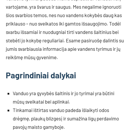
vartojame, yra švarus ir saugus. Mes negalime ignoruoti
šios svarbios temos, nes nuo vandens kokybės daug kas
priklauso – nuo sveikatos iki gamtos išsaugojimo. Todėl
svarbu išsamiai ir nuodugniai tirti vandens šaltinius bei
stebėti jo kokybę reguliariai. Esame pasiruošę dalintis su
jumis svarbiausia informacija apie vandens tyrimus ir jų
reikšmę mūsų gyvenime.
Pagrindiniai dalykai
Vanduo yra gyvybės šaltinis ir jo tyrimai yra būtini
mūsų sveikatai bei aplinkai.
Tinkamai ištirtas vanduo padeda išlaikyti odos
drėgmę, plaukų blizgesį ir sumažina ligų perdavimo
pavojų maisto gamyboje.