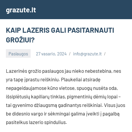
Skip
grazute.lt
to
content
KAIP LAZERIS GALI PASITARNAUTI
GROŽIUI?
Paslaugos
27 vasario, 2024
info@grazute.lt
Lazerinės grožio paslaugos jau nieko nebestebina, nes
yra tapę įprastu reiškiniu. Plaukeliai atsiradę
nepageidaujamose kūno vietose, spuogų nusėta oda,
išsiplėtusių kapiliarų tinklas, pigmentinių dėmių lopai –
tai gyvenimo džiaugsmą gadinantys reiškiniai. Visus juos
be didesnio vargo ir sėkmingai galima įveikti į pagalbą
pasitelkus lazerio spindulius.