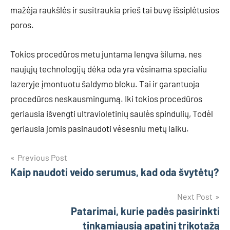
mažėja raukšlės ir susitraukia prieš tai buvę išsiplėtusios
poros.
Tokios procedūros metu juntama lengva šiluma, nes
naujųjų technologijų dėka oda yra vėsinama specialiu
lazeryje įmontuotu šaldymo bloku. Tai ir garantuoja
procedūros neskausmingumą. Iki tokios procedūros
geriausia išvengti ultravioletinių saulės spindulių, Todėl
geriausia jomis pasinaudoti vėsesniu metų laiku.
Navigacija
Previous Post
Kaip naudoti veido serumus, kad oda švytėtų?
tarp
įrašų
Next Post
Patarimai, kurie padės pasirinkti
tinkamiausią apatinį trikotažą