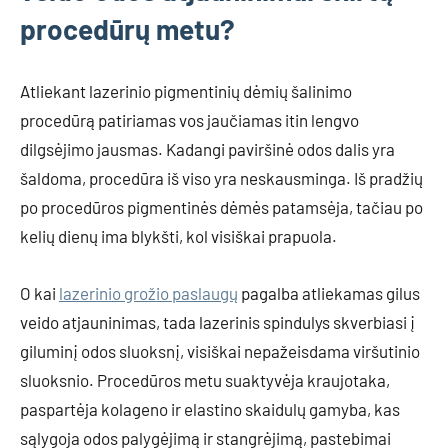
procedūrų metu?
Atliekant lazerinio pigmentinių dėmių šalinimo
procedūrą patiriamas vos jaučiamas itin lengvo
dilgsėjimo jausmas. Kadangi paviršinė odos dalis yra
šaldoma, procedūra iš viso yra neskausminga. Iš pradžių
po procedūros pigmentinės dėmės patamsėja, tačiau po
kelių dienų ima blykšti, kol visiškai prapuola.
O kai
lazerinio grožio paslaugų
pagalba atliekamas gilus
veido atjauninimas, tada lazerinis spindulys skverbiasi į
giluminį odos sluoksnį, visiškai nepažeisdama viršutinio
sluoksnio. Procedūros metu suaktyvėja kraujotaka,
paspartėja kolageno ir elastino skaidulų gamyba, kas
sąlygoja odos palygėjimą ir stangrėjimą, pastebimai