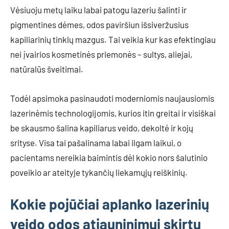
Vėsiuoju metų laiku labai patogu lazeriu šalinti ir
pigmentines dėmes, odos paviršiun išsiveržusius
kapiliarinių tinklų mazgus. Tai veikia kur kas efektingiau
nei įvairios kosmetinės priemonės – sultys, aliejai,
natūralūs šveitimai.
Todėl apsimoka pasinaudoti moderniomis naujausiomis
lazerinėmis technologijomis, kurios itin greitai ir visiškai
be skausmo šalina kapiliarus veido, dekoltė ir kojų
srityse. Visa tai pašalinama labai ilgam laikui, o
pacientams nereikia baimintis dėl kokio nors šalutinio
poveikio ar ateityje tykančių liekamųjų reiškinių.
Kokie pojūčiai aplanko lazerinių
veido odos atjauninimui skirtų