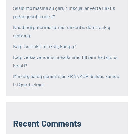
Skalbimo mašina su garų funkcija: ar verta rinktis
pažangesnį modelį?
Naudingi patarimai prieš renkantis dūmtraukių
sistemą
Kaip išsirinkti minkštą kampą?
Kaip veikia vandens nukalkinimo filtrai ir kada juos
keisti?
Minkštų baldų gamintojas FRANKOF: baldai, kainos
ir išpardavimai
Recent Comments