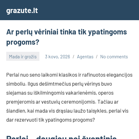
Skip
grazute.lt
to
content
Ar perlų vėriniai tinka tik ypatingoms
progoms?
Mada ir grožis
3 kovo, 2026
Agentas
No comments
Perlai nuo seno laikomi klasikos ir rafinuotos elegancijos
simboliu. Ilgus dešimtmečius perlų vėrinys buvo
siejamas su iškilmingomis vakarienėmis, operos
premjeromis ar vestuvių ceremonijomis. Tačiau ar
šiandien, kai mada vis drąsiau laužo taisykles, perlai vis
dar rezervuoti tik ypatingoms progoms?
Perlai – daugiau nei šventinis