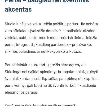
akcentas
Šiuolaikinė juvelyrika keičia požiūrį į perlus. Jie nebėra
vien oficialaus įvaizdžio detalė. Minimalistinio dizaino
vėriniai, subtilios formos ir modernūs tvirtinimai leidžia
perlus integruoti į kasdienį garderobą – prie švarko,
šilkinės palaidinės ar net kokybiško trikotažo.
Perlai išsiskiria tuo, kad jų grožis nėra agresyvus.
Skirtingai nei ryškiai spindintys brangakmeniai, jie švyti
švelniai, kurdami subtilų, tačiau pastebimą efektą. Todėl
perlų vėrinys gali tapti ne tik šventiniu, bet ir kasdieniu
elegancijos parašu.
Kodėl verta rinktis perlus ne tik progoms?