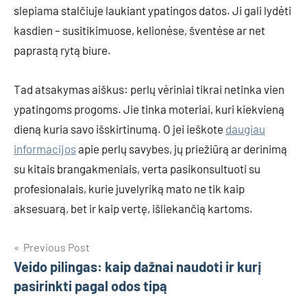
slepiama stalčiuje laukiant ypatingos datos. Ji gali lydėti
kasdien – susitikimuose, kelionėse, šventėse ar net
paprastą rytą biure.
Tad atsakymas aiškus: perlų vėriniai tikrai netinka vien
ypatingoms progoms. Jie tinka moteriai, kuri kiekvieną
dieną kuria savo išskirtinumą. O jei ieškote
daugiau
informacijos
apie perlų savybes, jų priežiūrą ar derinimą
su kitais brangakmeniais, verta pasikonsultuoti su
profesionalais, kurie juvelyriką mato ne tik kaip
aksesuarą, bet ir kaip vertę, išliekančią kartoms.
Navigacija
Previous Post
Veido pilingas: kaip dažnai naudoti ir kurį
tarp
pasirinkti pagal odos tipą
įrašų