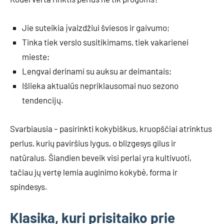
Jie suteikia įvaizdžiui šviesos ir gaivumo;
Tinka tiek verslo susitikimams, tiek vakarienei
mieste;
Lengvai derinami su auksu ar deimantais;
Išlieka aktualūs nepriklausomai nuo sezono
tendencijų.
Svarbiausia – pasirinkti kokybiškus, kruopščiai atrinktus
perlus, kurių paviršius lygus, o blizgesys gilus ir
natūralus. Šiandien beveik visi perlai yra kultivuoti,
tačiau jų vertę lemia auginimo kokybė, forma ir
spindesys.
Klasika, kuri prisitaiko prie