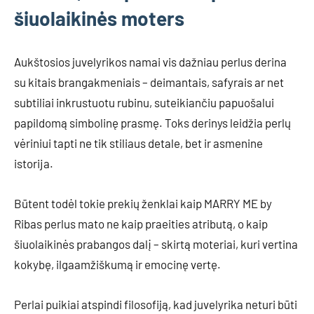
šiuolaikinės moters
Aukštosios juvelyrikos namai vis dažniau perlus derina
su kitais brangakmeniais – deimantais, safyrais ar net
subtiliai inkrustuotu rubinu, suteikiančiu papuošalui
papildomą simbolinę prasmę. Toks derinys leidžia perlų
vėriniui tapti ne tik stiliaus detale, bet ir asmenine
istorija.
Būtent todėl tokie prekių ženklai kaip MARRY ME by
Ribas perlus mato ne kaip praeities atributą, o kaip
šiuolaikinės prabangos dalį – skirtą moteriai, kuri vertina
kokybę, ilgaamžiškumą ir emocinę vertę.
Perlai puikiai atspindi filosofiją, kad juvelyrika neturi būti