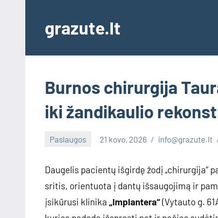
Skip
to
grazute.lt
content
Burnos chirurgija Tau
iki žandikaulio rekonst
Paslaugos
21 kovo, 2026
info@grazute.lt
Daugelis pacientų išgirdę žodį „chirurgija“ 
sritis, orientuota į dantų išsaugojimą ir 
įsikūrusi klinika
„Implantera“
(Vytauto g. 61
kurios padeda išspręsti net ir pačias sudėtin