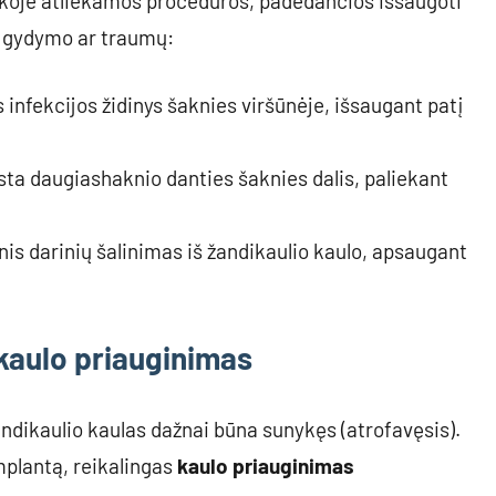
inikoje atliekamos procedūros, padedančios išsaugoti
ų gydymo ar traumų:
infekcijos židinys šaknies viršūnėje, išsaugant patį
sta daugiashaknio danties šaknies dalis, paliekant
nis darinių šalinimas iš žandikaulio kaulo, apsaugant
kaulo priauginimas
žandikaulio kaulas dažnai būna sunykęs (atrofavęsis).
implantą, reikalingas
kaulo priauginimas