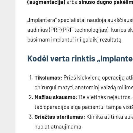
(augmentacija)
arba
sinuso dugno pakėli
„Implantera“ specialistai naudoja aukščiaus
audinius (PRP/PRF technologijas), kurios ska
būsimam implantui ir ilgalaikį rezultatą.
Kodėl verta rinktis „Implant
Tikslumas:
Prieš kiekvieną operaciją at
chirurgui matyti anatominį vaizdą milime
Mažiau skausmo:
Be vietinės nejautros,
tad operacijos eiga pacientui tampa vis
Griežtas sterilumas:
Klinika atitinka au
nuolat atnaujinama.