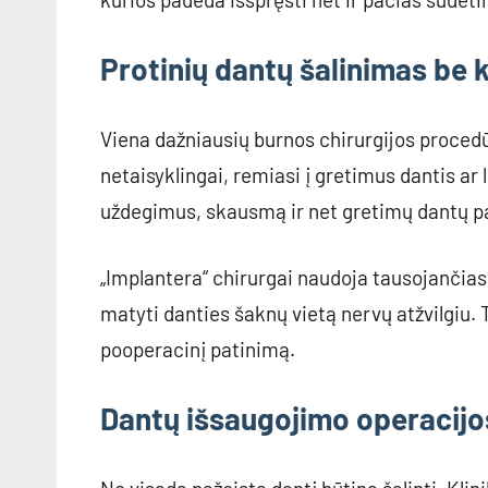
Protinių dantų šalinimas be 
Viena dažniausių burnos chirurgijos procedū
netaisyklingai, remiasi į gretimus dantis ar li
uždegimus, skausmą ir net gretimų dantų p
„Implantera“ chirurgai naudoja tausojančias 
matyti danties šaknų vietą nervų atžvilgiu. T
pooperacinį patinimą.
Dantų išsaugojimo operacijo