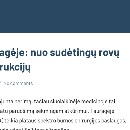
ragėje: nuo sudėtingų rovų
rukcijų
No comments
pajunta nerimą, tačiau šiuolaikinėje medicinoje tai
pamatų paruošimą sėkmingam atkūrimui. Tauragėje
A) teikia plataus spektro burnos chirurgijos paslaugas,
giausias klinikines situacijas.