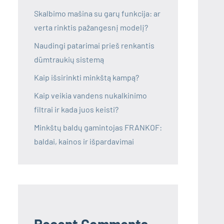
Skalbimo mašina su garų funkcija: ar
verta rinktis pažangesnį modelį?
Naudingi patarimai prieš renkantis
dūmtraukių sistemą
Kaip išsirinkti minkštą kampą?
Kaip veikia vandens nukalkinimo
filtrai ir kada juos keisti?
Minkštų baldų gamintojas FRANKOF:
baldai, kainos ir išpardavimai