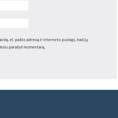
rdą, el. pašto adresą ir interneto puslapį, kad jų
orėsiu parašyti komentarą.