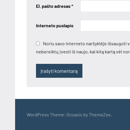
El. pašto adresas
*
Interneto puslapis
Noriu savo interneto naršyklėje išsaugoti va
nebereiktų įvesti iš naujo, kai kitą kartą vėl n
WordPress Theme: Occasio by ThemeZee.