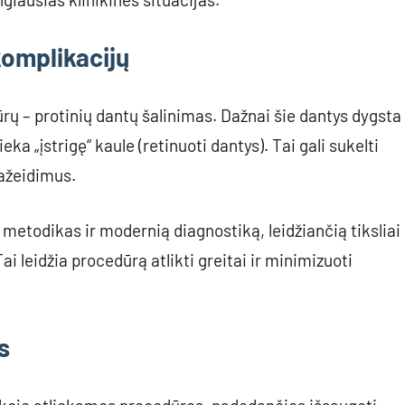
komplikacijų
rų – protinių dantų šalinimas. Dažnai šie dantys dygsta
eka „įstrigę“ kaule (retinuoti dantys). Tai gali sukelti
ažeidimus.
metodikas ir modernią diagnostiką, leidžiančią tiksliai
ai leidžia procedūrą atlikti greitai ir minimizuoti
s