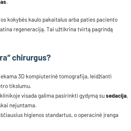
mas
.
ios kokybės kaulo pakaitalus arba paties paciento
tina regeneraciją. Tai užtikrina tvirtą pagrindą
era“ chirurgus?
liekama 3D kompiuterinė tomografija, leidžianti
tro tikslumu.
 klinikoje visada galima pasirinkti gydymą su
sedacija
,
iškai nejuntama.
kščiausius higienos standartus, o operacinė įranga