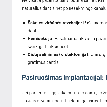
Ne visada pažeistą dantį būtina šalinti. Kl
natūralius dantis net po nesėkmingo kanal
Šaknies viršūnės rezekcija:
Pašalinamas 
dantį.
Hemisekcija:
Pašalinama tik viena pažei
sveikąją funkcionuoti.
Cistų šalinimas (cistektomija):
Chirurgi
gretimus dantis.
Pasiruošimas implantacijai: 
Jei pacientas ilgą laiką neturėjo dantų, jo 
Tokiais atvejais, norint sėkmingai įsriegti 