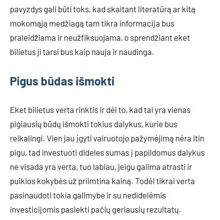
pavyzdys gali būti toks, kad skaitant literatūrą ar kitą
mokomąją medžiagą tam tikra informacija bus
praleidžiama ir neužfiksuojama, o sprendžiant eket
bilietus ji tarsi bus kaip nauja ir naudinga.
Pigus būdas išmokti
Eket bilietus verta rinktis ir dėl to, kad tai yra vienas
pigiausių būdų išmokti tokius dalykus, kurie bus
reikalingi. Vien jau įgyti vairuotojo pažymėjimą nėra itin
pigu, tad investuoti dideles sumas į papildomus dalykus
ne visada yra verta, tuo labiau, jeigu galima atrasti ir
puikios kokybės už priimtina kainą. Todėl tikrai verta
pasinaudoti tokia galimybe ir su nedidelėmis
investicijomis pasiekti pačių geriausių rezultatų.