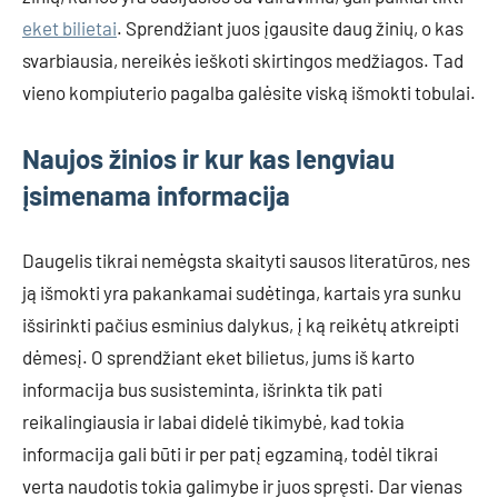
eket bilietai
. Sprendžiant juos įgausite daug žinių, o kas
svarbiausia, nereikės ieškoti skirtingos medžiagos. Tad
vieno kompiuterio pagalba galėsite viską išmokti tobulai.
Naujos žinios ir kur kas lengviau
įsimenama informacija
Daugelis tikrai nemėgsta skaityti sausos literatūros, nes
ją išmokti yra pakankamai sudėtinga, kartais yra sunku
išsirinkti pačius esminius dalykus, į ką reikėtų atkreipti
dėmesį. O sprendžiant eket bilietus, jums iš karto
informacija bus susisteminta, išrinkta tik pati
reikalingiausia ir labai didelė tikimybė, kad tokia
informacija gali būti ir per patį egzaminą, todėl tikrai
verta naudotis tokia galimybe ir juos spręsti. Dar vienas