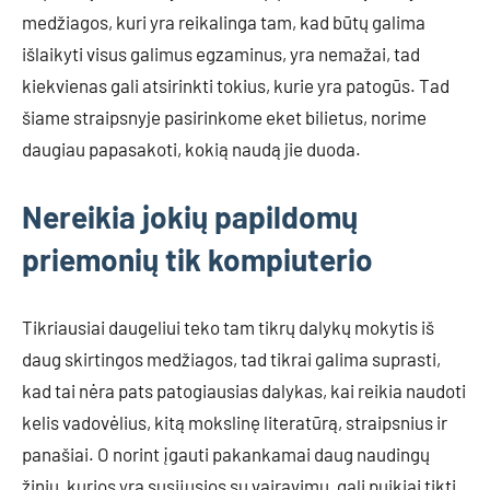
medžiagos, kuri yra reikalinga tam, kad būtų galima
išlaikyti visus galimus egzaminus, yra nemažai, tad
kiekvienas gali atsirinkti tokius, kurie yra patogūs. Tad
šiame straipsnyje pasirinkome eket bilietus, norime
daugiau papasakoti, kokią naudą jie duoda.
Nereikia jokių papildomų
priemonių tik kompiuterio
Tikriausiai daugeliui teko tam tikrų dalykų mokytis iš
daug skirtingos medžiagos, tad tikrai galima suprasti,
kad tai nėra pats patogiausias dalykas, kai reikia naudoti
kelis vadovėlius, kitą mokslinę literatūrą, straipsnius ir
panašiai. O norint įgauti pakankamai daug naudingų
žinių, kurios yra susijusios su vairavimu, gali puikiai tikti