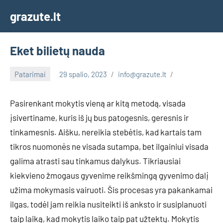
Skip
grazute.lt
to
content
Eket bilietų nauda
Patarimai
29 spalio, 2023
info@grazute.lt
Pasirenkant mokytis vieną ar kitą metodą, visada
įsivertiname, kuris iš jų bus patogesnis, geresnis ir
tinkamesnis. Aišku, nereikia stebėtis, kad kartais tam
tikros nuomonės ne visada sutampa, bet ilgainiui visada
galima atrasti sau tinkamus dalykus. Tikriausiai
kiekvieno žmogaus gyvenime reikšmingą gyvenimo dalį
užima mokymasis vairuoti. Šis procesas yra pakankamai
ilgas, todėl jam reikia nusiteikti iš anksto ir susiplanuoti
taip laiką, kad mokytis laiko taip pat užtektų. Mokytis