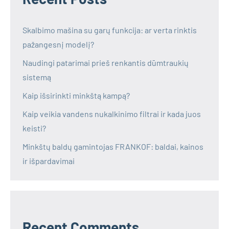
Skalbimo mašina su garų funkcija: ar verta rinktis
pažangesnį modelį?
Naudingi patarimai prieš renkantis dūmtraukių
sistemą
Kaip išsirinkti minkštą kampą?
Kaip veikia vandens nukalkinimo filtrai ir kada juos
keisti?
Minkštų baldų gamintojas FRANKOF: baldai, kainos
ir išpardavimai
Recent Comments