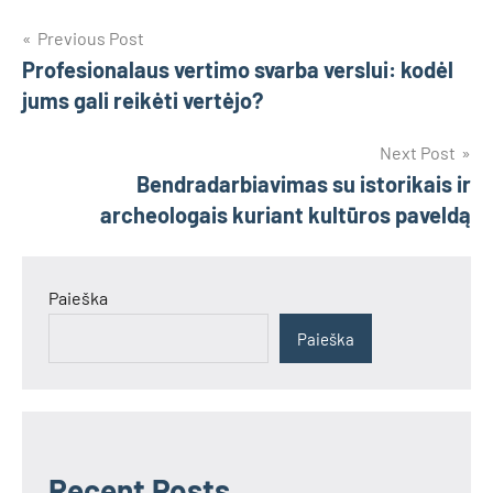
Navigacija
Previous Post
Profesionalaus vertimo svarba verslui: kodėl
tarp
jums gali reikėti vertėjo?
įrašų
Next Post
Bendradarbiavimas su istorikais ir
archeologais kuriant kultūros paveldą
Paieška
Paieška
Recent Posts