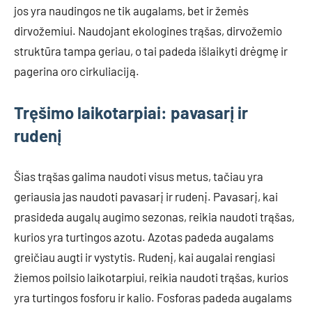
jos yra naudingos ne tik augalams, bet ir žemės
dirvožemiui. Naudojant ekologines trąšas, dirvožemio
struktūra tampa geriau, o tai padeda išlaikyti drėgmę ir
pagerina oro cirkuliaciją.
Tręšimo laikotarpiai: pavasarį ir
rudenį
Šias trąšas galima naudoti visus metus, tačiau yra
geriausia jas naudoti pavasarį ir rudenį. Pavasarį, kai
prasideda augalų augimo sezonas, reikia naudoti trąšas,
kurios yra turtingos azotu. Azotas padeda augalams
greičiau augti ir vystytis. Rudenį, kai augalai rengiasi
žiemos poilsio laikotarpiui, reikia naudoti trąšas, kurios
yra turtingos fosforu ir kalio. Fosforas padeda augalams