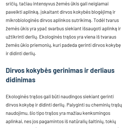
sričių, tačiau intensyvus žemės ūkis gali neigiamai
paveikti aplinką, įskaitant dirvos kokybės blogėjimą ir
mikrobiologinės dirvos aplinkos sutrikimą. Todėl tvarus
žemės ūkis yra ypač svarbus siekiant išsaugoti aplinką ir
užtikrinti derlių. Ekologinės trąšos yra viena iš tvaraus
žemės ūkio priemonių, kuri padeda gerinti dirvos kokybę
ir didinti derlių.
Dirvos kokybės gerinimas ir derliaus
didinimas
Ekologinės trąšos gali būti naudingos siekiant gerinti
dirvos kokybę ir didinti derlių. Palyginti su cheminių trąšų
naudojimu, šio tipo trąšos yra mažiau kenksmingos
aplinkai, nes jos pagamintos iš natūralių šaltinių, tokių