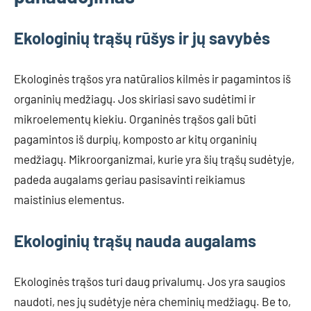
Ekologinių trąšų rūšys ir jų savybės
Ekologinės trąšos yra natūralios kilmės ir pagamintos iš
organinių medžiagų. Jos skiriasi savo sudėtimi ir
mikroelementų kiekiu. Organinės trąšos gali būti
pagamintos iš durpių, komposto ar kitų organinių
medžiagų. Mikroorganizmai, kurie yra šių trąšų sudėtyje,
padeda augalams geriau pasisavinti reikiamus
maistinius elementus.
Ekologinių trąšų nauda augalams
Ekologinės trąšos turi daug privalumų. Jos yra saugios
naudoti, nes jų sudėtyje nėra cheminių medžiagų. Be to,