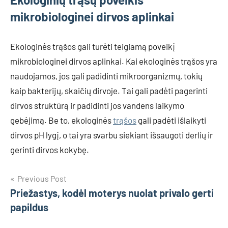
mikrobiologinei dirvos aplinkai
Ekologinės trąšos gali turėti teigiamą poveikį
mikrobiologinei dirvos aplinkai. Kai ekologinės trąšos yra
naudojamos, jos gali padidinti mikroorganizmų, tokių
kaip bakterijų, skaičių dirvoje. Tai gali padėti pagerinti
dirvos struktūrą ir padidinti jos vandens laikymo
gebėjimą. Be to, ekologinės
trąšos
gali padėti išlaikyti
dirvos pH lygį, o tai yra svarbu siekiant išsaugoti derlių ir
gerinti dirvos kokybę.
Navigacija
Previous Post
Priežastys, kodėl moterys nuolat privalo gerti
tarp
papildus
įrašų