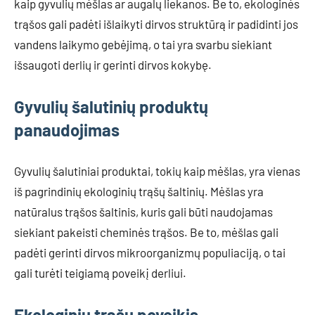
kaip gyvulių mėšlas ar augalų liekanos. Be to, ekologinės
trąšos gali padėti išlaikyti dirvos struktūrą ir padidinti jos
vandens laikymo gebėjimą, o tai yra svarbu siekiant
išsaugoti derlių ir gerinti dirvos kokybę.
Gyvulių šalutinių produktų
panaudojimas
Gyvulių šalutiniai produktai, tokių kaip mėšlas, yra vienas
iš pagrindinių ekologinių trąšų šaltinių. Mėšlas yra
natūralus trąšos šaltinis, kuris gali būti naudojamas
siekiant pakeisti cheminės trąšos. Be to, mėšlas gali
padėti gerinti dirvos mikroorganizmų populiaciją, o tai
gali turėti teigiamą poveikį derliui.
Ekologinių trąšų poveikis