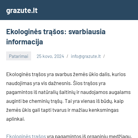
Skip
grazute.lt
to
content
Ekologinės trąšos: svarbiausia
informacija
Patarimai
25 kovo, 2024
info@grazute.lt
Ekologinės trąšos yra svarbus žemės ūkio dalis, kurios
naudojimas yra vis dažnesnis. Šios trąšos yra
pagamintos iš natūralių šaltinių ir naudojamos augalams
auginti be cheminių trąšų. Tai yra vienas iš būdų, kaip
žemės ūkis gali tapti tvarus ir mažiau kenksmingas
aplinkai.
Ekologinės trąšos
yra pagamintos iš organinių medžiagų,