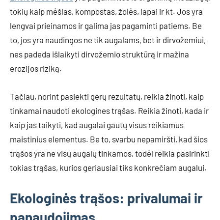
tokių kaip mėšlas, kompostas, žolės, lapai ir kt. Jos yra
lengvai prieinamos ir galima jas pagaminti patiems. Be
to, jos yra naudingos ne tik augalams, bet ir dirvožemiui,
nes padeda išlaikyti dirvožemio struktūrą ir mažina
erozijos riziką.
Tačiau, norint pasiekti gerų rezultatų, reikia žinoti, kaip
tinkamai naudoti ekologines trąšas. Reikia žinoti, kada ir
kaip jas taikyti, kad augalai gautų visus reikiamus
maistinius elementus. Be to, svarbu nepamiršti, kad šios
trąšos yra ne visų augalų tinkamos, todėl reikia pasirinkti
tokias trąšas, kurios geriausiai tiks konkrečiam augalui.
Ekologinės trąšos: privalumai ir
panaudojimas