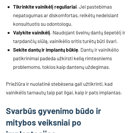
Tikrinkite vainikėlį reguliariai
. Jei pastebimas
nepatogumas ar diskomfortas, reikėtų nedelsiant
konsultuotis su odontologu.
Valykite vainikėlį
. Naudojant švelnų dantų šepetėlį ir
tarpdančių siūlą, vainikėlio sritis turėtų būti švari.
Sekite dantų ir implantų būklę
. Dantų ir vainikėlio
patikrinimai padeda užkirsti kelią rimtesniems
problemoms, tokios kaip dantenų uždegimas.
Priežiūra ir nuolatinė stebėsena gali užtikrinti, kad
vainikėlis tarnautų taip pat ilgai, kaip ir pats implantas.
Svarbūs gyvenimo būdo ir
mitybos veiksniai po