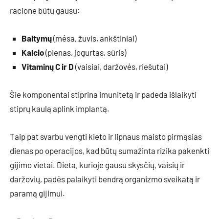
racione būtų gausu:
Baltymų
(mėsa, žuvis, ankštiniai)
Kalcio
(pienas, jogurtas, sūris)
Vitaminų C ir D
(vaisiai, daržovės, riešutai)
Šie komponentai stiprina imunitetą ir padeda išlaikyti
stiprų kaulą aplink implantą.
Taip pat svarbu vengti kieto ir lipnaus maisto pirmąsias
dienas po operacijos, kad būtų sumažinta rizika pakenkti
gijimo vietai. Dieta, kurioje gausu skysčių, vaisių ir
daržovių, padės palaikyti bendrą organizmo sveikatą ir
paramą gijimui.