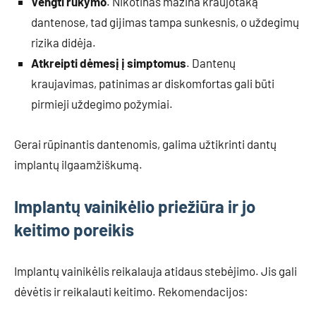
Vengti rūkymo
. Nikotinas mažina kraujotaką
dantenose, tad gijimas tampa sunkesnis, o uždegimų
rizika didėja.
Atkreipti dėmesį į simptomus
. Dantenų
kraujavimas, patinimas ar diskomfortas gali būti
pirmieji uždegimo požymiai.
Gerai rūpinantis dantenomis, galima užtikrinti dantų
implantų ilgaamžiškumą.
Implantų vainikėlio priežiūra ir jo
keitimo poreikis
Implantų vainikėlis reikalauja atidaus stebėjimo. Jis gali
dėvėtis ir reikalauti keitimo. Rekomendacijos: