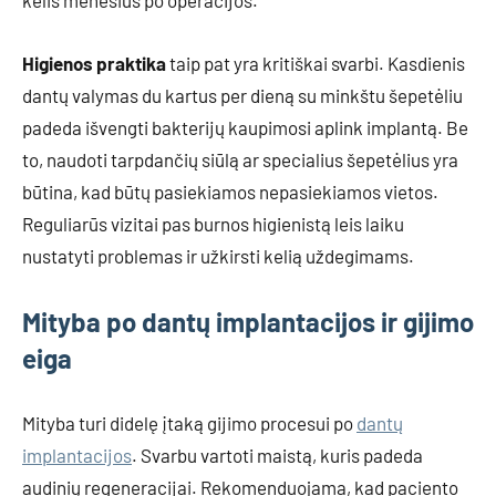
kelis mėnesius po operacijos.
Higienos praktika
taip pat yra kritiškai svarbi. Kasdienis
dantų valymas du kartus per dieną su minkštu šepetėliu
padeda išvengti bakterijų kaupimosi aplink implantą. Be
to, naudoti tarpdančių siūlą ar specialius šepetėlius yra
būtina, kad būtų pasiekiamos nepasiekiamos vietos.
Reguliarūs vizitai pas burnos higienistą leis laiku
nustatyti problemas ir užkirsti kelią uždegimams.
Mityba po dantų implantacijos ir gijimo
eiga
Mityba turi didelę įtaką gijimo procesui po
dantų
implantacijos
. Svarbu vartoti maistą, kuris padeda
audinių regeneracijai. Rekomenduojama, kad paciento