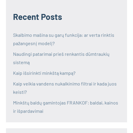
Recent Posts
Skalbimo mašina su garų funkcija: ar verta rinktis
pažangesnį modelį?
Naudingi patarimai prieš renkantis dūmtraukių
sistemą
Kaip išsirinkti minkštą kampą?
Kaip veikia vandens nukalkinimo filtrai ir kada juos
keisti?
Minkštų baldų gamintojas FRANKOF: baldai, kainos
ir išpardavimai