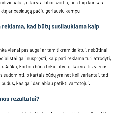
dividualiai, o tai yra labai svarbu, nes taip kur kas
daiktą ar paslaugą pačiu geriausiu kampu.
a reklama, kad būtų susilaukiama kaip
inka vienai paslaugai ar tam tikram daiktui, nebūtinai
cialistai gali nuspręsti, kaip pati reklama turi atrodyti,
Aišku, kartais būna tokių atvejų, kai yra tik vienas
os sudominti, o kartais būdų yra net keli variantai, tad
i būdus, kas gali dar labiau patikti vartotojui.
os rezultatai?