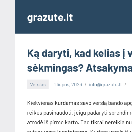
Skip
to
grazute.lt
content
Ką daryti, kad kelias 
sėkmingas? Atsakyma
Verslas
1 liepos, 2023
info@grazute.lt
Kiekvienas kurdamas savo verslą bando apgalv
reikės pasinaudoti, jeigu padaryti sprendi
atrodė iš pirmo karto. Tad tikrai nereikia n
sutvarkoma ir pataisoma. Kuriant verslą tik