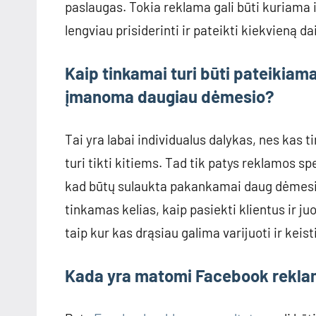
paslaugas. Tokia reklama gali būti kuriama in
lengviau prisiderinti ir pateikti kiekvieną 
Kaip tinkamai turi būti pateikiam
įmanoma daugiau dėmesio?
Tai yra labai individualus dalykas, nes kas t
turi tikti kitiems. Tad tik patys reklamos spe
kad būtų sulaukta pakankamai daug dėmesio. 
tinkamas kelias, kaip pasiekti klientus ir ju
taip kur kas drąsiau galima varijuoti ir keist
Kada yra matomi Facebook reklam