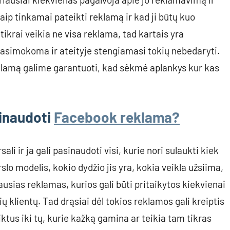
aip tinkamai pateikti reklamą ir kad ji būtų kuo
tikrai veikia ne visa reklama, tad kartais yra
asimokoma ir ateityje stengiamasi tokių nebedaryti.
eklamą galime garantuoti, kad sėkmė aplankys kur kas
sinaudoti
Facebook reklama?
sali ir ja gali pasinaudoti visi, kurie nori sulaukti kiek
lo modelis, kokio dydžio jis yra, kokia veikla užsiima,
iausias reklamas, kurios gali būti pritaikytos kiekvienai
čių klientų. Tad drąsiai dėl tokios reklamos gali kreiptis
iktus iki tų, kurie kažką gamina ar teikia tam tikras