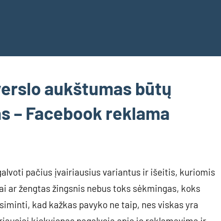
į verslo aukštumas būtų
s – Facebook reklama
oti pačius įvairiausius variantus ir išeitis, kuriomis
mai ar žengtas žingsnis nebus toks sėkmingas, koks
usiminti, kad kažkas pavyko ne taip, nes viskas yra
riausiai kiekvienas pagalvoja apie jo reklamavimą ir