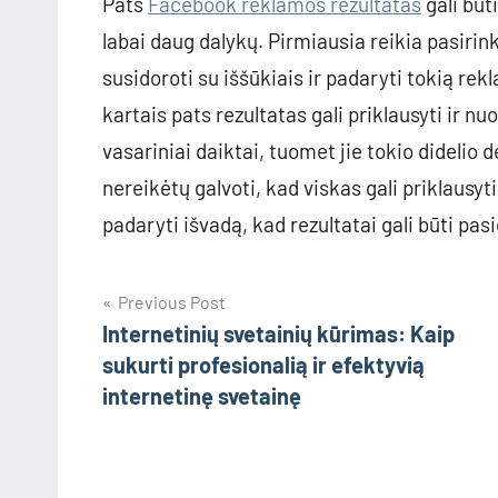
Pats
Facebook reklamos rezultatas
gali būt
labai daug dalykų. Pirmiausia reikia pasirink
susidoroti su iššūkiais ir padaryti tokią rek
kartais pats rezultatas gali priklausyti ir 
vasariniai daiktai, tuomet jie tokio didelio
nereikėtų galvoti, kad viskas gali priklausy
padaryti išvadą, kad rezultatai gali būti pasi
Navigacija
Previous Post
Internetinių svetainių kūrimas: Kaip
tarp
sukurti profesionalią ir efektyvią
įrašų
internetinę svetainę