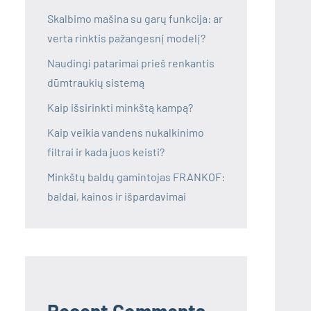
Skalbimo mašina su garų funkcija: ar
verta rinktis pažangesnį modelį?
Naudingi patarimai prieš renkantis
dūmtraukių sistemą
Kaip išsirinkti minkštą kampą?
Kaip veikia vandens nukalkinimo
filtrai ir kada juos keisti?
Minkštų baldų gamintojas FRANKOF:
baldai, kainos ir išpardavimai