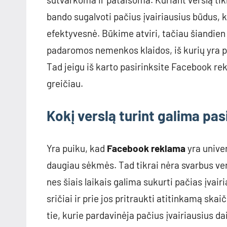
bando sugalvoti pačius įvairiausius būdus, k
efektyvesnė. Būkime atviri, tačiau šiandien 
padaromos nemenkos klaidos, iš kurių yra p
Tad jeigu iš karto pasirinksite Facebook r
greičiau.
Kokį verslą turint galima pa
Yra puiku, kad
Facebook reklama
yra univer
daugiau sėkmės. Tad tikrai nėra svarbus vers
nes šiais laikais galima sukurti pačias įvair
sričiai ir prie jos pritraukti atitinkamą skai
tie, kurie pardavinėja pačius įvairiausius da