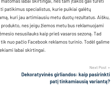
i matomas labai skirtingai, nes tam įtakos gali turėti
ti patikimus specialistus, kurie puikiai galėtų
lamą, kuri jau artimiausiu metu duotų rezultatus. Aišku,
nuo produkto, nes jeigu žiemos metu bus reklamuojami
 dėmesio nesusilauks kaip prieš vasaros sezoną. Tad
ti tik nuo pačio Facebook reklamos turinio. Todėl galime
ekiami labai skirtingai.
Next Post
Dekoratyvinės girliandos: kaip pasirinkti
patį tinkamiausią variantą?