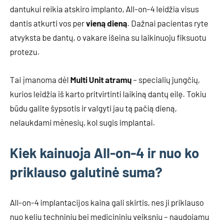
dantukui reikia atskiro implanto, All-on-4 leidžia visus
dantis atkurti vos per
vieną dieną
. Dažnai pacientas ryte
atvyksta be dantų, o vakare išeina su laikinuoju fiksuotu
protezu.
Tai įmanoma dėl
Multi Unit atramų
– specialių jungčių,
kurios leidžia iš karto pritvirtinti laikiną dantų eilę. Tokiu
būdu galite šypsotis ir valgyti jau tą pačią dieną,
nelaukdami mėnesių, kol sugis implantai.
Kiek kainuoja All-on-4 ir nuo ko
priklauso galutinė suma?
All-on-4 implantacijos kaina gali skirtis, nes ji priklauso
nuo kelių techninių bei medicininių veiksnių – naudojamų