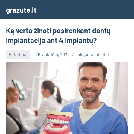
Skip
grazute.lt
to
content
Ką verta žinoti pasirenkant dantų
implantacija ant 4 implantų?
Patarimai
26 lapkričio, 2025
info@grazute.lt