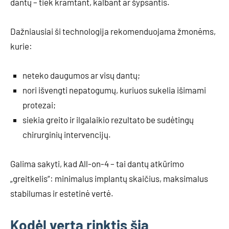
dantų – tiek kramtant, kalbant ar šypsantis.
Dažniausiai ši technologija rekomenduojama žmonėms,
kurie:
neteko daugumos ar visų dantų;
nori išvengti nepatogumų, kuriuos sukelia išimami
protezai;
siekia greito ir ilgalaikio rezultato be sudėtingų
chirurginių intervencijų.
Galima sakyti, kad All-on-4 – tai dantų atkūrimo
„greitkelis“: minimalus implantų skaičius, maksimalus
stabilumas ir estetinė vertė.
Kodėl verta rinktis šią