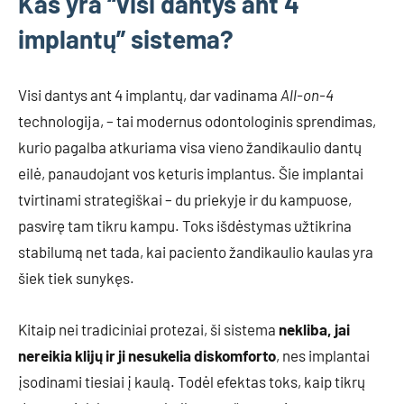
Kas yra “visi dantys ant 4
implantų” sistema?
Visi dantys ant 4 implantų, dar vadinama
All-on-4
technologija, – tai modernus odontologinis sprendimas,
kurio pagalba atkuriama visa vieno žandikaulio dantų
eilė, panaudojant vos keturis implantus. Šie implantai
tvirtinami strategiškai – du priekyje ir du kampuose,
pasvirę tam tikru kampu. Toks išdėstymas užtikrina
stabilumą net tada, kai paciento žandikaulio kaulas yra
šiek tiek sunykęs.
Kitaip nei tradiciniai protezai, ši sistema
nekliba, jai
nereikia klijų ir ji nesukelia diskomforto
, nes implantai
įsodinami tiesiai į kaulą. Todėl efektas toks, kaip tikrų