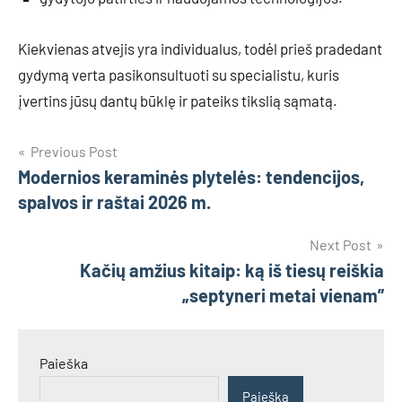
Kiekvienas atvejis yra individualus, todėl prieš pradedant
gydymą verta pasikonsultuoti su specialistu, kuris
įvertins jūsų dantų būklę ir pateiks tikslią sąmatą.
Navigacija
Previous Post
Modernios keraminės plytelės: tendencijos,
tarp
spalvos ir raštai 2026 m.
įrašų
Next Post
Kačių amžius kitaip: ką iš tiesų reiškia
„septyneri metai vienam”
Paieška
Paieška