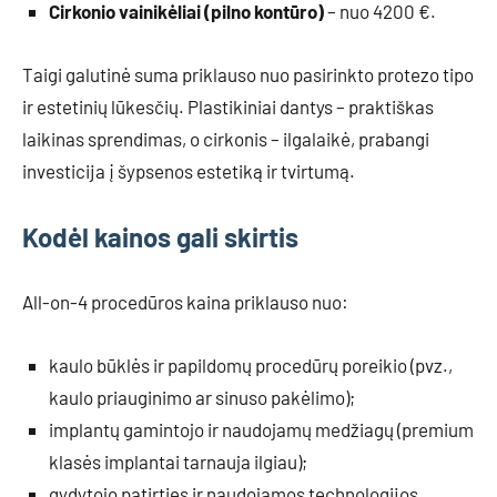
Cirkonio vainikėliai (pilno kontūro)
– nuo 4200 €.
Taigi galutinė suma priklauso nuo pasirinkto protezo tipo
ir estetinių lūkesčių. Plastikiniai dantys – praktiškas
laikinas sprendimas, o cirkonis – ilgalaikė, prabangi
investicija į šypsenos estetiką ir tvirtumą.
Kodėl kainos gali skirtis
All-on-4 procedūros kaina priklauso nuo:
kaulo būklės ir papildomų procedūrų poreikio (pvz.,
kaulo priauginimo ar sinuso pakėlimo);
implantų gamintojo ir naudojamų medžiagų (premium
klasės implantai tarnauja ilgiau);
gydytojo patirties ir naudojamos technologijos.