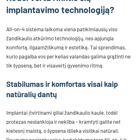
implantavimo technologiją?
All-on-4 sistema laikoma viena patikimiausių viso
žandikaulio atkūrimo technologijų, nes apjungia
komfortą, ilgaamžiškumą ir estetiką. Tai sprendimas,
kurio pagalba vos per kelias valandas galima grąžinti ne
tik šypseną, bet ir visavertį gyvenimo ritmą.
Stabilumas ir komfortas visai kaip
natūralių dantų
Implantai įtvirtinami giliai žandikaulio kaule, todėl
protezas neslankioja ir nekliba – kramtyti galite net
kietesnį maistą, o šypsena išlieka visiškai natūrali.
Dauguma pacientų sako, kad skirtumo tarp All-on-4 ir