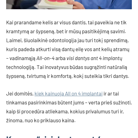
Kai prarandame kelis ar visus dantis, tai paveikia ne tik
kramtymą ar šypseną, bet ir mūsų pasitikėjimą savimi.
Laimei, šiuolaikinė odontologija jau turi tokį sprendimą,
kuris padeda atkurti visą dantų eilę vos ant kelių atramų
– vadinamąją
All-on-4
arba
visi dantys ant 4 implantų
technologiją. Tai inovatyvus būdas sugrąžinti natūralią
šypseną, tvirtumą ir komfortą, kokį suteikia tikri dantys.
Jei domitės,
kiek kainuoja All on 4 implantai
ir ar tai
tinkamas pasirinkimas būtent jums – verta prieš sužinoti,
kaip ši procedūra atliekama, kokius privalumus turi ir,
žinoma, nuo ko priklauso kaina.