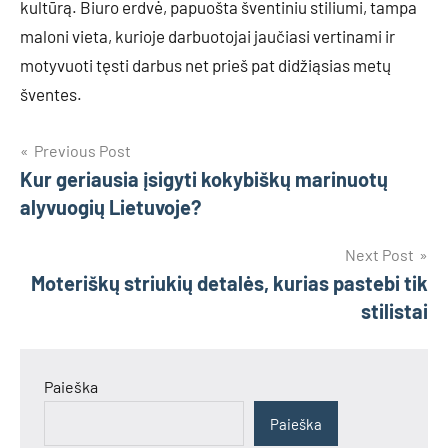
kultūrą. Biuro erdvė, papuošta šventiniu stiliumi, tampa
maloni vieta, kurioje darbuotojai jaučiasi vertinami ir
motyvuoti tęsti darbus net prieš pat didžiąsias metų
šventes.
Navigacija
Previous Post
Kur geriausia įsigyti kokybiškų marinuotų
tarp
alyvuogių Lietuvoje?
įrašų
Next Post
Moteriškų striukių detalės, kurias pastebi tik
stilistai
Paieška
Paieška