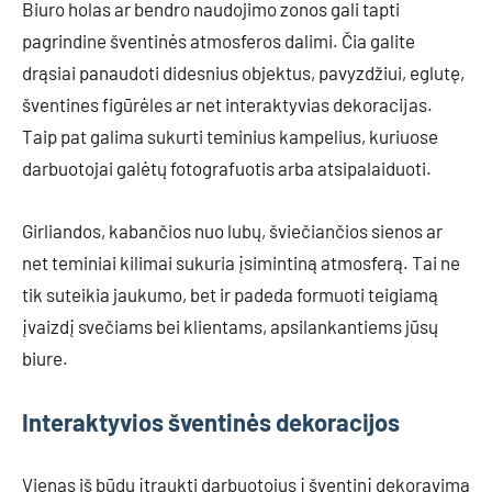
Biuro holas ar bendro naudojimo zonos gali tapti
pagrindine šventinės atmosferos dalimi. Čia galite
drąsiai panaudoti didesnius objektus, pavyzdžiui, eglutę,
šventines figūrėles ar net interaktyvias dekoracijas.
Taip pat galima sukurti teminius kampelius, kuriuose
darbuotojai galėtų fotografuotis arba atsipalaiduoti.
Girliandos, kabančios nuo lubų, šviečiančios sienos ar
net teminiai kilimai sukuria įsimintiną atmosferą. Tai ne
tik suteikia jaukumo, bet ir padeda formuoti teigiamą
įvaizdį svečiams bei klientams, apsilankantiems jūsų
biure.
Interaktyvios šventinės dekoracijos
Vienas iš būdų įtraukti darbuotojus į šventinį dekoravimą