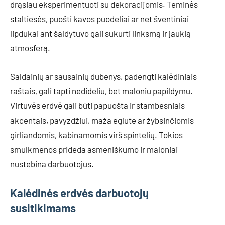
drąsiau eksperimentuoti su dekoracijomis. Teminės
staltiesės, puošti kavos puodeliai ar net šventiniai
lipdukai ant šaldytuvo gali sukurti linksmą ir jaukią
atmosferą.
Saldainių ar sausainių dubenys, padengti kalėdiniais
raštais, gali tapti nedideliu, bet maloniu papildymu.
Virtuvės erdvė gali būti papuošta ir stambesniais
akcentais, pavyzdžiui, maža eglute ar žybsinčiomis
girliandomis, kabinamomis virš spintelių. Tokios
smulkmenos prideda asmeniškumo ir maloniai
nustebina darbuotojus.
Kalėdinės erdvės darbuotojų
susitikimams