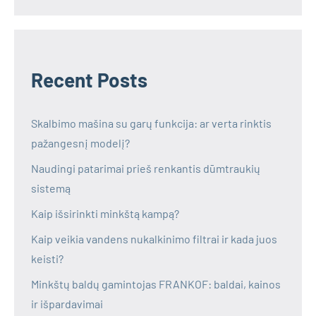
Recent Posts
Skalbimo mašina su garų funkcija: ar verta rinktis
pažangesnį modelį?
Naudingi patarimai prieš renkantis dūmtraukių
sistemą
Kaip išsirinkti minkštą kampą?
Kaip veikia vandens nukalkinimo filtrai ir kada juos
keisti?
Minkštų baldų gamintojas FRANKOF: baldai, kainos
ir išpardavimai