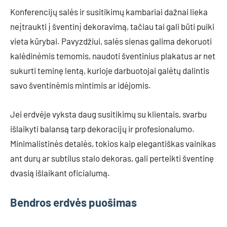
Konferencijų salės ir susitikimų kambariai dažnai lieka
neįtraukti į šventinį dekoravimą, tačiau tai gali būti puiki
vieta kūrybai. Pavyzdžiui, salės sienas galima dekoruoti
kalėdinėmis temomis, naudoti šventinius plakatus ar net
sukurti teminę lentą, kurioje darbuotojai galėtų dalintis
savo šventinėmis mintimis ar idėjomis.
Jei erdvėje vyksta daug susitikimų su klientais, svarbu
išlaikyti balansą tarp dekoracijų ir profesionalumo.
Minimalistinės detalės, tokios kaip elegantiškas vainikas
ant durų ar subtilus stalo dekoras, gali perteikti šventinę
dvasią išlaikant oficialumą.
Bendros erdvės puošimas