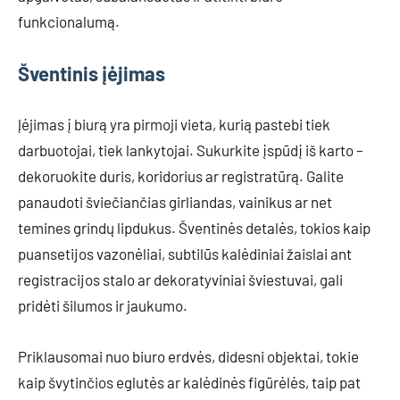
funkcionalumą.
Šventinis įėjimas
Įėjimas į biurą yra pirmoji vieta, kurią pastebi tiek
darbuotojai, tiek lankytojai. Sukurkite įspūdį iš karto –
dekoruokite duris, koridorius ar registratūrą. Galite
panaudoti šviečiančias girliandas, vainikus ar net
temines grindų lipdukus. Šventinės detalės, tokios kaip
puansetijos vazonėliai, subtilūs kalėdiniai žaislai ant
registracijos stalo ar dekoratyviniai šviestuvai, gali
pridėti šilumos ir jaukumo.
Priklausomai nuo biuro erdvės, didesni objektai, tokie
kaip švytinčios eglutės ar kalėdinės figūrėlės, taip pat