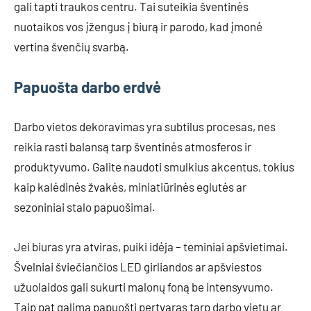
gali tapti traukos centru. Tai suteikia šventinės
nuotaikos vos įžengus į biurą ir parodo, kad įmonė
vertina švenčių svarbą.
Papuošta darbo erdvė
Darbo vietos dekoravimas yra subtilus procesas, nes
reikia rasti balansą tarp šventinės atmosferos ir
produktyvumo. Galite naudoti smulkius akcentus, tokius
kaip kalėdinės žvakės, miniatiūrinės eglutės ar
sezoniniai stalo papuošimai.
Jei biuras yra atviras, puiki idėja – teminiai apšvietimai.
Švelniai šviečiančios LED girliandos ar apšviestos
užuolaidos gali sukurti malonų foną be intensyvumo.
Taip pat galima papuošti pertvaras tarp darbo vietų ar