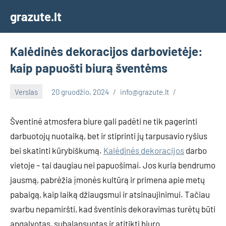
Skip
grazute.lt
to
content
Kalėdinės dekoracijos darbovietėje:
kaip papuošti biurą šventėms
Verslas
20 gruodžio, 2024
info@grazute.lt
Šventinė atmosfera biure gali padėti ne tik pagerinti
darbuotojų nuotaiką, bet ir stiprinti jų tarpusavio ryšius
bei skatinti kūrybiškumą.
Kalėdinės dekoracijos
darbo
vietoje – tai daugiau nei papuošimai. Jos kuria bendrumo
jausmą, pabrėžia įmonės kultūrą ir primena apie metų
pabaigą, kaip laiką džiaugsmui ir atsinaujinimui. Tačiau
svarbu nepamiršti, kad šventinis dekoravimas turėtų būti
apgalvotas, subalansuotas ir atitikti biuro