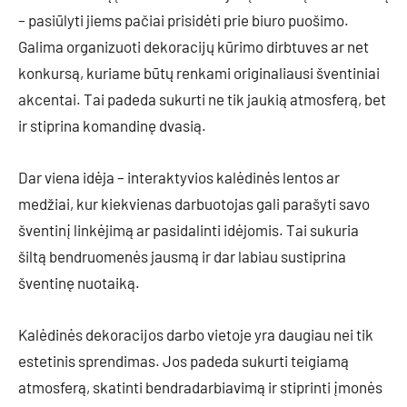
– pasiūlyti jiems pačiai prisidėti prie biuro puošimo.
Galima organizuoti dekoracijų kūrimo dirbtuves ar net
konkursą, kuriame būtų renkami originaliausi šventiniai
akcentai. Tai padeda sukurti ne tik jaukią atmosferą, bet
ir stiprina komandinę dvasią.
Dar viena idėja – interaktyvios kalėdinės lentos ar
medžiai, kur kiekvienas darbuotojas gali parašyti savo
šventinį linkėjimą ar pasidalinti idėjomis. Tai sukuria
šiltą bendruomenės jausmą ir dar labiau sustiprina
šventinę nuotaiką.
Kalėdinės dekoracijos darbo vietoje yra daugiau nei tik
estetinis sprendimas. Jos padeda sukurti teigiamą
atmosferą, skatinti bendradarbiavimą ir stiprinti įmonės