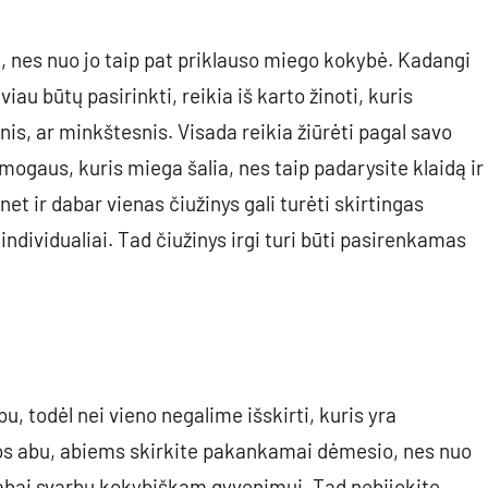
i, nes nuo jo taip pat priklauso miego kokybė. Kadangi
au būtų pasirinkti, reikia iš karto žinoti, kuris
snis, ar minkštesnis. Visada reikia žiūrėti pagal savo
 žmogaus, kuris miega šalia, nes taip padarysite klaidą ir
t ir dabar vienas čiužinys gali turėti skirtingas
i individualiai. Tad čiužinys irgi turi būti pasirenkamas
bu, todėl nei vieno negalime išskirti, kuris yra
uos abu, abiems skirkite pakankamai dėmesio, nes nuo
 labai svarbu kokybiškam gyvenimui. Tad nebijokite