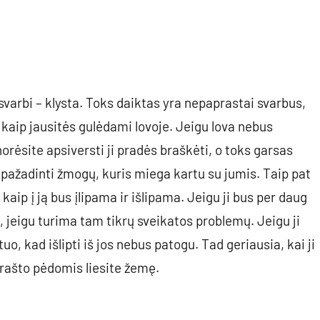
varbi – klysta. Toks daiktas yra nepaprastai svarbus,
kaip jausitės gulėdami lovoje. Jeigu lova nebus
rėsite apsiversti ji pradės braškėti, o toks garsas
i pažadinti žmogų, kuris miega kartu su jumis. Taip pat
 kaip į ją bus įlipama ir išlipama. Jeigu ji bus per daug
, jeigu turima tam tikrų sveikatos problemų. Jeigu ji
uo, kad išlipti iš jos nebus patogu. Tad geriausia, kai ji
krašto pėdomis liesite žemę.