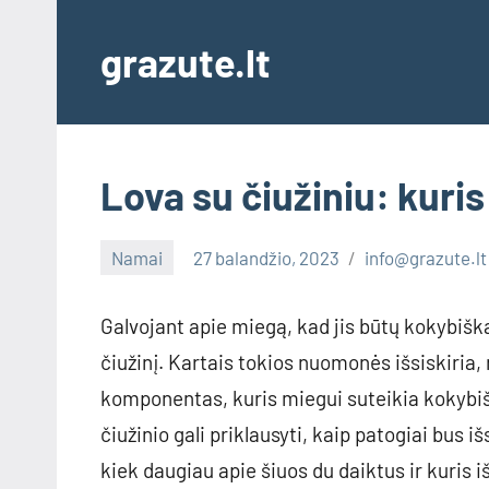
Skip
to
grazute.lt
content
Lova su čiužiniu: kuri
Namai
27 balandžio, 2023
info@grazute.lt
Galvojant apie miegą, kad jis būtų kokybiška
čiužinį. Kartais tokios nuomonės išsiskiria, 
komponentas, kuris miegui suteikia kokybišk
čiužinio gali priklausyti, kaip patogiai bus
kiek daugiau apie šiuos du daiktus ir kuris 