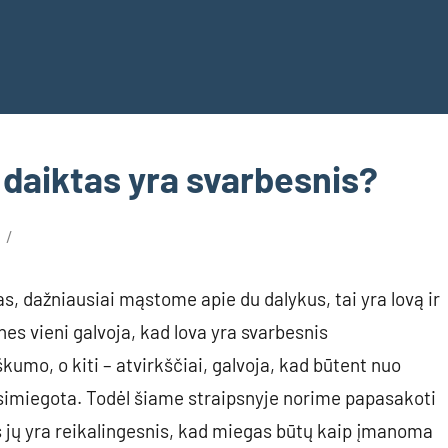
s daiktas yra svarbesnis?
s, dažniausiai mąstome apie du dalykus, tai yra lovą ir
nes vieni galvoja, kad lova yra svarbesnis
umo, o kiti – atvirkščiai, galvoja, kad būtent nuo
 išsimiegota. Todėl šiame straipsnyje norime papasakoti
iš jų yra reikalingesnis, kad miegas būtų kaip įmanoma