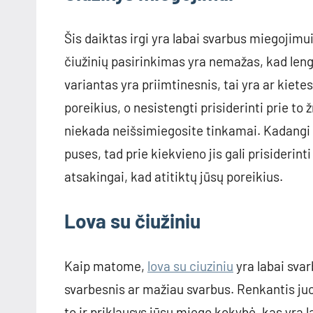
Šis daiktas irgi yra labai svarbus miegojimu
čiužinių pasirinkimas yra nemažas, kad lengvi
variantas yra priimtinesnis, tai yra ar kiete
poreikius, o nesistengti prisiderinti prie to
niekada neišsimiegosite tinkamai. Kadangi ne
puses, tad prie kiekvieno jis gali prisiderint
atsakingai, kad atitiktų jūsų poreikius.
Lova su čiužiniu
Kaip matome,
lova su ciuziniu
yra labai svar
svarbesnis ar mažiau svarbus. Renkantis j
to ir priklausys jūsų miego kokybė, kas yra