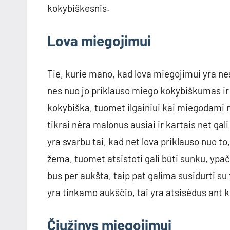
kokybiškesnis.
Lova miegojimui
Tie, kurie mano, kad lova miegojimui yra nes
nes nuo jo priklauso miego kokybiškumas ir 
kokybiška, tuomet ilgainiui kai miegodami no
tikrai nėra malonus ausiai ir kartais net gal
yra svarbu tai, kad net lova priklauso nuo to,
žema, tuomet atsistoti gali būti sunku, ypač
bus per aukšta, taip pat galima susidurti su t
yra tinkamo aukščio, tai yra atsisėdus ant 
Čiužinys miegojimui