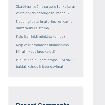
Skalbimo mašina su garų funkcija: ar
verta rinktis pažangesnį modelį?
Naudingi patarimai prieš renkantis
dūmtraukių sistemą
Kaip išsirinkti minkštą kampą?
Kaip veikia vandens nukalkinimo
filtrai ir kada juos keisti?
Minkštų baldų gamintojas FRANKOF:
baldai, kainos ir išpardavimai