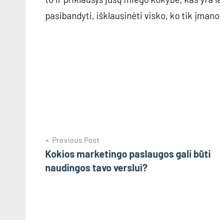
pasibandyti, išklausinėti visko, ko tik įman
Navigacija
Previous Post
Kokios marketingo paslaugos gali būti
tarp
naudingos tavo verslui?
įrašų