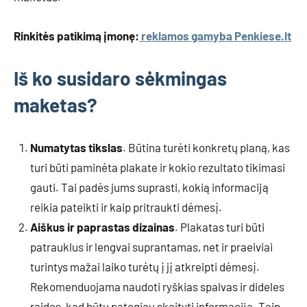
Rinkitės patikimą įmonę:
reklamos gamyba Penkiese.lt
Iš ko susidaro sėkmingas
maketas?
Numatytas tikslas
. Būtina turėti konkretų planą, kas
turi būti paminėta plakate ir kokio rezultato tikimasi
gauti. Tai padės jums suprasti, kokią informaciją
reikia pateikti ir kaip pritraukti dėmesį.
Aiškus ir paprastas dizainas
. Plakatas turi būti
patrauklus ir lengvai suprantamas, net ir praeiviai
turintys mažai laiko turėtų į jį atkreipti dėmesį.
Rekomenduojama naudoti ryškias spalvas ir dideles
raides, kad būtų patogiau skaityti informaciją. Taip