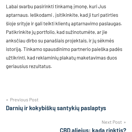
Labai svarbu pasirinkti tinkamą įmonę, kuri Jus
aptarnaus. Ieškodami , įsitikinkite, kad ji turi patirties
šioje srityje ir gali teikti klientų aptarnavimo paslaugas.
Patikrinkite jų portfolio, kad sužinotumėte, ar jie
anksčiau dirbo su panašiais projektais, ir jų sėkmės
istoriją. Tinkamo spausdinimo partnerio paieška padės
užtikrinti, kad reklaminių plakatų maketavimas duos
geriausius rezultatus.
Navigacija
Previous Post
Darnių ir kokybiškų santykių paslaptys
tarp
įrašų
Next Post
CBD aliejus: kada rinktis?