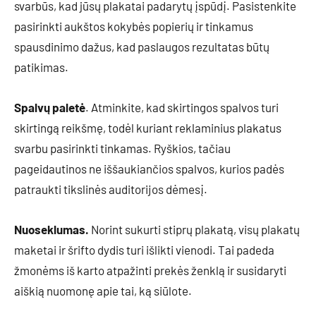
svarbūs, kad jūsų plakatai padarytų įspūdį. Pasistenkite
pasirinkti aukštos kokybės popierių ir tinkamus
spausdinimo dažus, kad paslaugos rezultatas būtų
patikimas.
Spalvų paletė
. Atminkite, kad skirtingos spalvos turi
skirtingą reikšmę, todėl kuriant reklaminius plakatus
svarbu pasirinkti tinkamas. Ryškios, tačiau
pageidautinos ne iššaukiančios spalvos, kurios padės
patraukti tikslinės auditorijos dėmesį.
Nuoseklumas.
Norint sukurti stiprų plakatą, visų plakatų
maketai ir šrifto dydis turi išlikti vienodi. Tai padeda
žmonėms iš karto atpažinti prekės ženklą ir susidaryti
aiškią nuomonę apie tai, ką siūlote.