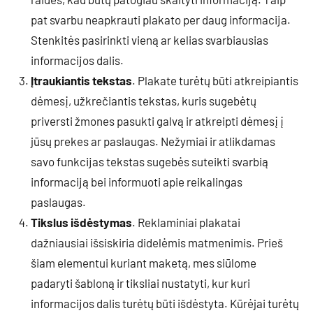
pat svarbu neapkrauti plakato per daug informacija.
Stenkitės pasirinkti vieną ar kelias svarbiausias
informacijos dalis.
Įtraukiantis tekstas
. Plakate turėtų būti atkreipiantis
dėmesį, užkrečiantis tekstas, kuris sugebėtų
priversti žmones pasukti galvą ir atkreipti dėmesį į
jūsų prekes ar paslaugas. Nežymiai ir atlikdamas
savo funkcijas tekstas sugebės suteikti svarbią
informaciją bei informuoti apie reikalingas
paslaugas.
Tikslus išdėstymas
. Reklaminiai plakatai
dažniausiai išsiskiria didelėmis matmenimis. Prieš
šiam elementui kuriant maketą, mes siūlome
padaryti šabloną ir tiksliai nustatyti, kur kuri
informacijos dalis turėtų būti išdėstyta. Kūrėjai turėtų