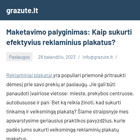
Skip
grazute.lt
to
content
Maketavimo palyginimas: Kaip sukurti
efektyvius reklaminius plakatus?
Paslaugos
28 balandžio, 2023
info@grazute.lt
Reklaminiai plakatai
yra populiari priemonė pritraukti
dėmesį prie savo prekių ar paslaugų. Jie gali būti
panaudoti įvairiose vietose: mieste, prekybos centruose,
autobusuose ir pan. Bet ką reikia žinoti, kad sukurti
tinkamą ir veiksmingą plakatą? Šiame straipsnyje mes
apsvarstysime geriausius praktikos pavyzdžius, kurie
padės jums sukurti veiksmingą reklaminių plakatų
maketus.