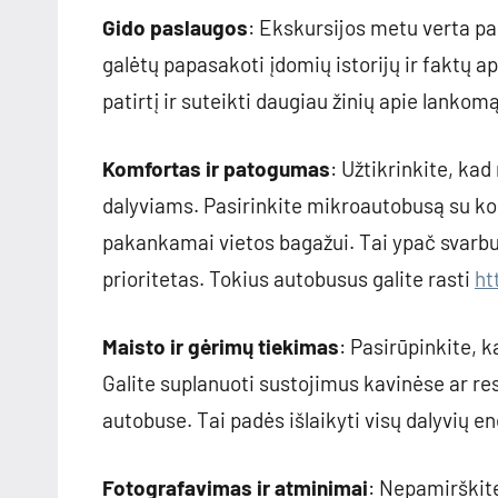
Gido paslaugos
: Ekskursijos metu verta pa
galėtų papasakoti įdomių istorijų ir faktų ap
patirtį ir suteikti daugiau žinių apie lankom
Komfortas ir patogumas
: Užtikrinkite, ka
dalyviams. Pasirinkite mikroautobusą su k
pakankamai vietos bagažui. Tai ypač svarbu
prioritetas. Tokius autobusus galite rasti
ht
Maisto ir gėrimų tiekimas
: Pasirūpinkite, 
Galite suplanuoti sustojimus kavinėse ar res
autobuse. Tai padės išlaikyti visų dalyvių en
Fotografavimas ir atminimai
: Nepamirškite