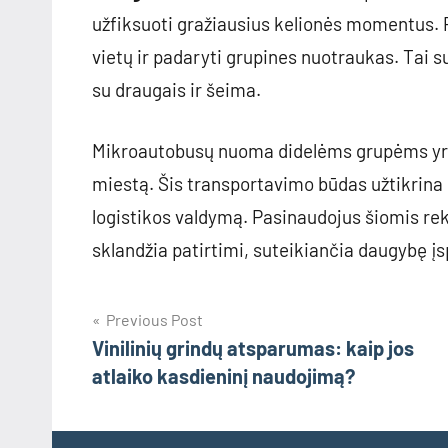
užfiksuoti gražiausius kelionės momentus. Pa
vietų ir padaryti grupines nuotraukas. Tai su
su draugais ir šeima.
Mikroautobusų nuoma didelėms grupėms yra
miestą. Šis transportavimo būdas užtikrina 
logistikos valdymą. Pasinaudojus šiomis re
sklandžia patirtimi, suteikiančia daugybę įs
Navigacija
Previous Post
Vinilinių grindų atsparumas: kaip jos
tarp
atlaiko kasdieninį naudojimą?
įrašų