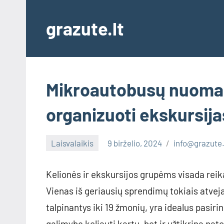
Skip
to
grazute.lt
content
Mikroautobusų nuoma 
organizuoti ekskursija
Laisvalaikis
9 birželio, 2024
info@grazute.
Kelionės ir ekskursijos grupėms visada rei
Vienas iš geriausių sprendimų tokiais atve
talpinantys iki 19 žmonių, yra idealus pasir
galimybę keliauti kartu, bet ir užtikrina p