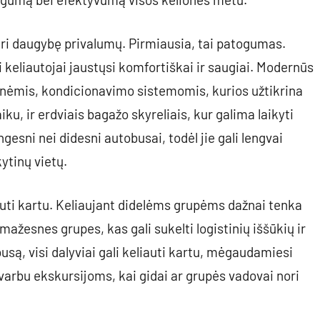
i daugybę privalumų. Pirmiausia, tai patogumas.
i keliautojai jaustųsi komfortiškai ir saugiai. Modernūs
ynėmis, kondicionavimo sistemomis, kurios užtikrina
u, ir erdviais bagažo skyreliais, kur galima laikyti
esni nei didesni autobusai, todėl jie gali lengvai
ytinų vietų.
auti kartu. Keliaujant didelėms grupėms dažnai tenka
 mažesnes grupes, kas gali sukelti logistinių iššūkių ir
ą, visi dalyviai gali keliauti kartu, mėgaudamiesi
varbu ekskursijoms, kai gidai ar grupės vadovai nori