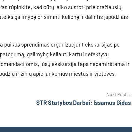
sirūpinkite, kad būtų laiko sustoti prie gražiausių
teiks galimybę prisiminti kelionę ir dalintis įspūdžiais
 puikus sprendimas organizuojant ekskursijas po
patogumą, galimybę keliauti kartu ir efektyvų
komendacijomis, jūsų ekskursija taps nepamirštama ir
pūdžių ir žinių apie lankomus miestus ir vietoves.
Next Post
STR Statybos Darbai: Išsamus Gidas