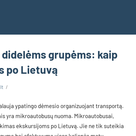
didelėms grupėms: kaip
s po Lietuvą
lt
kalauja ypatingo dėmesio organizuojant transportą.
jais yra mikroautobusų nuoma. Mikroautobusai,
inkimas ekskursijoms po Lietuvą. Jie ne tik suteikia
atogumą bei efektyvumą visos kelionės metu.