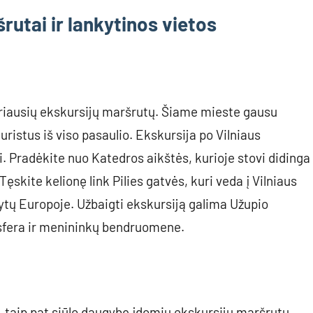
rutai ir lankytinos vietos
iariausių ekskursijų maršrutų. Šiame mieste gausu
 turistus iš viso pasaulio. Ekskursija po Vilniaus
. Pradėkite nuo Katedros aikštės, kurioje stovi didinga
ęskite kelionę link Pilies gatvės, kuri veda į Vilniaus
Rytų Europoje. Užbaigti ekskursiją galima Užupio
sfera ir menininkų bendruomene.
 taip pat siūlo daugybę įdomių ekskursijų maršrutų.