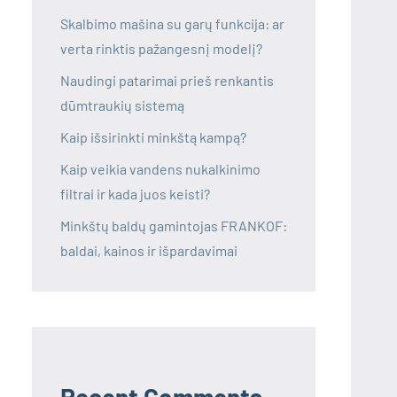
Skalbimo mašina su garų funkcija: ar
verta rinktis pažangesnį modelį?
Naudingi patarimai prieš renkantis
dūmtraukių sistemą
Kaip išsirinkti minkštą kampą?
Kaip veikia vandens nukalkinimo
filtrai ir kada juos keisti?
Minkštų baldų gamintojas FRANKOF:
baldai, kainos ir išpardavimai