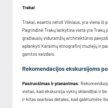
Trakai
Trakai, esantis netoli Vilniaus, yra viena iš
Pagrindinė Trakų lankytina vieta yra Trakų pil
gražiausių viduramžių architektūros pavyzdž
aplankyti Karaimų etnografinį muziejų ir pas
gamtos vaizdais.
Rekomendacijos ekskursijoms po
Pasiruošimas ir planavimas
: Rekomenduoja
vietas, kad ekskursija vyktų sklandžiai ir be
ir kitas svarbias detales, kad galėtumėte i