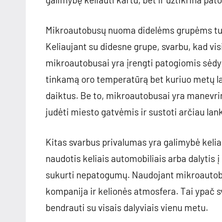
Mikroautobusų nuoma didelėms grupėms tur
Keliaujant su didesne grupe, svarbu, kad vis
mikroautobusai yra įrengti patogiomis sėd
tinkamą oro temperatūrą bet kuriuo metų laik
daiktus. Be to, mikroautobusai yra manevring
judėti miesto gatvėmis ir sustoti arčiau lank
Kitas svarbus privalumas yra galimybė keli
naudotis keliais automobiliais arba dalytis į
sukurti nepatogumų. Naudojant mikroautobus
kompanija ir kelionės atmosfera. Tai ypač s
bendrauti su visais dalyviais vienu metu.