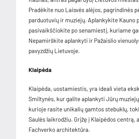
Pradėkite nuo Laisvės alėjos, pagrindinės pė
parduotuvių ir muziejų. Aplankykite Kauno p
pasivaikščiokite po senamiestį, kuriame gau
Nepamirškite aplankyti ir Pažaislio vienuoly
pavyzdžių Lietuvoje.
Klaipėda
Klaipėda, uostamiestis, yra ideali vieta eks
Smiltynės, kur galite aplankyti Jūrų muziejų 
kurioje rasite unikalių gamtos stebuklų, tok
Saulės laikrodžiu. Grįžę į Klaipėdos centrą,
Fachverko architektūra.