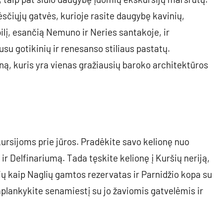
sčiųjų gatvės, kurioje rasite daugybę kavinių,
ilį, esančią Nemuno ir Neries santakoje, ir
su gotikinių ir renesanso stiliaus pastatų.
ną, kuris yra vienas gražiausių baroko architektūros
kursijoms prie jūros. Pradėkite savo kelionę nuo
ir Delfinariumą. Tada tęskite kelionę į Kuršių neriją,
ių kaip Naglių gamtos rezervatas ir Parnidžio kopa su
 aplankykite senamiestį su jo žaviomis gatvelėmis ir