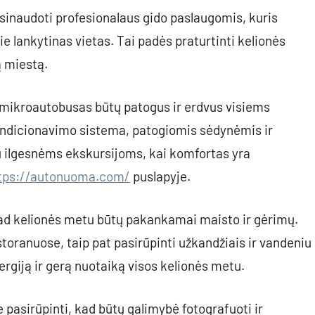
sinaudoti profesionalaus gido paslaugomis, kuris
ie lankytinas vietas. Tai padės praturtinti kelionės
ą miestą.
d mikroautobusas būtų patogus ir erdvus visiems
ondicionavimo sistema, patogiomis sėdynėmis ir
 ilgesnėms ekskursijoms, kai komfortas yra
tps://autonuoma.com/
puslapyje.
kad kelionės metu būtų pakankamai maisto ir gėrimų.
toranuose, taip pat pasirūpinti užkandžiais ir vandeniu
ergiją ir gerą nuotaiką visos kelionės metu.
 pasirūpinti, kad būtų galimybė fotografuoti ir