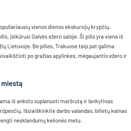
 populiariausių vienos dienos ekskursijų krypčių.
is, įsikūrusi Galvės ežero saloje. Ši pilis yra viena iš
ių Lietuvoje. Be pilies, Trakuose taip pat galima
ivaikščioti po gražias apylinkes, mėgaujantis ežero ir
 miestą
ma iš anksto suplanuoti maršrutą ir lankytinas
 rūpesčių. Išsiaiškinkite darbo valandas, bilietų kainas
švengti nesklandumų kelionės metu.