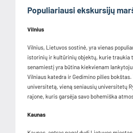
Populiariausi ekskursijų marš
Vilnius
Vilnius, Lietuvos sostinė, yra vienas popul
istorinių ir kultūrinių objektų, kurie traukia
senamiestį yra būtina kiekvienam lankytojui
Vilniaus katedra ir Gedimino pilies bokštas. T
universitetą, vieną seniausių universitetų 
rajone, kuris garsėja savo bohemiška atmo
Kaunas
Kaunas, antras pagal dydį Lietuvos miestas,