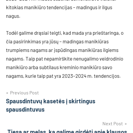
kitokias manikiūro tendencijas – madingus ir ilgus
nagus.
Todėl galime drąsiai teigti, kad mada yra prieštaringa, o
čia pasirinkimas yra jūsų – madingas manikiūras
trumpiems nagams ar įspūdingas manikiūras ilgiems
nagams. Taip pat nepamirškite nenugalimo veidrodinio
manikiūro arba subtilaus kreminio manikiūro savo
nagams, kurie taip pat yra 2023–2024 m. tendencijos.
Navigacija
Previous Post
Spausdintuvų kasetės į skirtingus
tarp
spausdintuvus
įrašų
Next Post
Tiesa ar melas, ką galime girdėti apie klausos