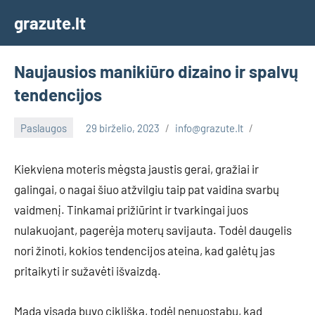
Skip
grazute.lt
to
content
Naujausios manikiūro dizaino ir spalvų
tendencijos
Paslaugos
29 birželio, 2023
info@grazute.lt
Kiekviena moteris mėgsta jaustis gerai, gražiai ir
galingai, o nagai šiuo atžvilgiu taip pat vaidina svarbų
vaidmenį. Tinkamai prižiūrint ir tvarkingai juos
nulakuojant, pagerėja moterų savijauta. Todėl daugelis
nori žinoti, kokios tendencijos ateina, kad galėtų jas
pritaikyti ir sužavėti išvaizdą.
Mada visada buvo cikliška, todėl nenuostabu, kad