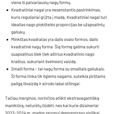
viena iš patvariausių nagų formų.
Kvadratiniai nagai yra nesenstantis pasirinkimas,
kuris reguliariai grįžta į madą. Kvadratiniai nagai turi
idealias nago plokštelės proporcijas be užapvalintų
galiukų.
Minkštas kvadratas yra dalis ovalo formos, dalis
kvadratinė nagų forma. Šią formą galima sukurti
suapvalinus šiek tiek aštrius kvadratinio nago
kraštus, sukuriant švelnesnį vaizdą.
Smaili forma – tai nagų forma su smailiais galiukais.
Ši forma tinka tik ilgiems nagams, suteikia pirštams
pailgą išvaizdą ir atrodo labai stilingai.
Tačiau merginos, norinčios atlikti ekstravagantišką
manikiūrą, neturėtų liūdėti, nes kai kurie dizaineriai
2023–2024 m. mados sezonui demonstravo visiškai