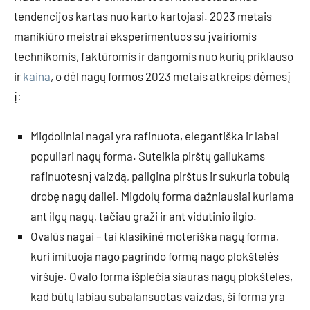
tendencijos kartas nuo karto kartojasi. 2023 metais
manikiūro meistrai eksperimentuos su įvairiomis
technikomis, faktūromis ir dangomis nuo kurių priklauso
ir
kaina
, o dėl nagų formos 2023 metais atkreips dėmesį
į:
Migdoliniai nagai yra rafinuota, elegantiška ir labai
populiari nagų forma. Suteikia pirštų galiukams
rafinuotesnį vaizdą, pailgina pirštus ir sukuria tobulą
drobę nagų dailei. Migdolų forma dažniausiai kuriama
ant ilgų nagų, tačiau graži ir ant vidutinio ilgio.
Ovalūs nagai – tai klasikinė moteriška nagų forma,
kuri imituoja nago pagrindo formą nago plokštelės
viršuje. Ovalo forma išplečia siauras nagų plokšteles,
kad būtų labiau subalansuotas vaizdas, ši forma yra