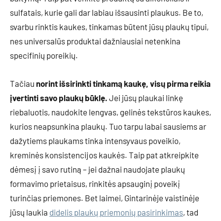
sulfatais, kurie gali dar labiau išsausinti plaukus. Be to,
svarbu rinktis kaukes, tinkamas būtent jūsų plaukų tipui,
nes universalūs produktai dažniausiai netenkina
specifinių poreikių.
Tačiau
norint išsirinkti tinkamą kaukę, visų pirma reikia
įvertinti savo plaukų būklę.
Jei jūsų plaukai linkę
riebaluotis, naudokite lengvas, gelinės tekstūros kaukes,
kurios neapsunkina plaukų. Tuo tarpu labai sausiems ar
dažytiems plaukams tinka intensyvaus poveikio,
kreminės konsistencijos kaukės. Taip pat atkreipkite
dėmesį į savo rutiną – jei dažnai naudojate plaukų
formavimo prietaisus, rinkitės apsauginį poveikį
turinčias priemones. Bet laimei, Gintarinėje vaistinėje
jūsų laukia
didelis plaukų priemonių pasirinkimas
, tad