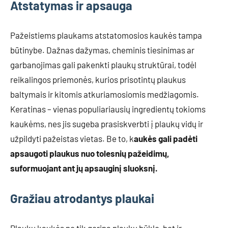
Atstatymas ir apsauga
Pažeistiems plaukams atstatomosios kaukės tampa
būtinybe. Dažnas dažymas, cheminis tiesinimas ar
garbanojimas gali pakenkti plaukų struktūrai, todėl
reikalingos priemonės, kurios prisotintų plaukus
baltymais ir kitomis atkuriamosiomis medžiagomis.
Keratinas – vienas populiariausių ingredientų tokioms
kaukėms, nes jis sugeba prasiskverbti į plaukų vidų ir
užpildyti pažeistas vietas. Be to, k
aukės gali padėti
apsaugoti plaukus nuo tolesnių pažeidimų,
suformuojant ant jų apsauginį sluoksnį.
Gražiau atrodantys plaukai