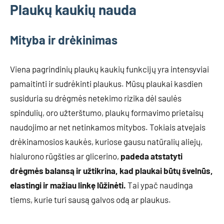
Plaukų kaukių nauda
Mityba ir drėkinimas
Viena pagrindinių plaukų kaukių funkcijų yra intensyviai
pamaitinti ir sudrėkinti plaukus. Mūsų plaukai kasdien
susiduria su drėgmės netekimo rizika dėl saulės
spindulių, oro užterštumo, plaukų formavimo prietaisų
naudojimo ar net netinkamos mitybos. Tokiais atvejais
drėkinamosios kaukės, kuriose gausu natūralių aliejų,
hialurono rūgšties ar glicerino,
padeda atstatyti
drėgmės balansą ir užtikrina, kad plaukai būtų švelnūs,
elastingi ir mažiau linkę lūžinėti.
Tai ypač naudinga
tiems, kurie turi sausą galvos odą ar plaukus.