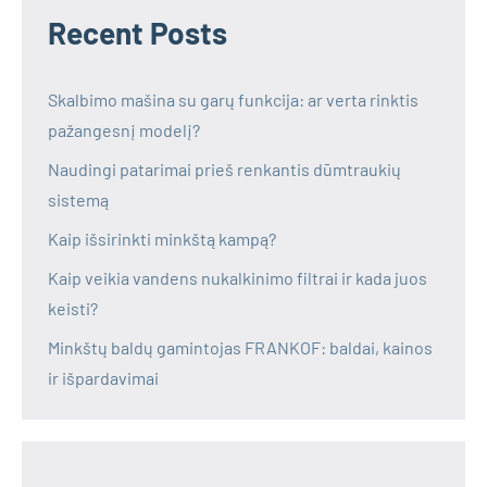
Recent Posts
Skalbimo mašina su garų funkcija: ar verta rinktis
pažangesnį modelį?
Naudingi patarimai prieš renkantis dūmtraukių
sistemą
Kaip išsirinkti minkštą kampą?
Kaip veikia vandens nukalkinimo filtrai ir kada juos
keisti?
Minkštų baldų gamintojas FRANKOF: baldai, kainos
ir išpardavimai