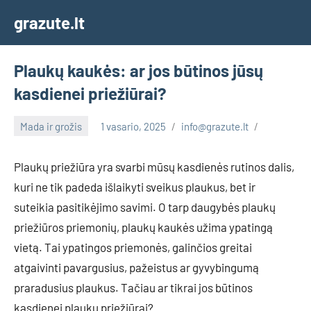
Skip
grazute.lt
to
content
Plaukų kaukės: ar jos būtinos jūsų
kasdienei priežiūrai?
Mada ir grožis
1 vasario, 2025
info@grazute.lt
Plaukų priežiūra yra svarbi mūsų kasdienės rutinos dalis,
kuri ne tik padeda išlaikyti sveikus plaukus, bet ir
suteikia pasitikėjimo savimi. O tarp daugybės plaukų
priežiūros priemonių, plaukų kaukės užima ypatingą
vietą. Tai ypatingos priemonės, galinčios greitai
atgaivinti pavargusius, pažeistus ar gyvybingumą
praradusius plaukus. Tačiau ar tikrai jos būtinos
kasdienei plaukų priežiūrai?