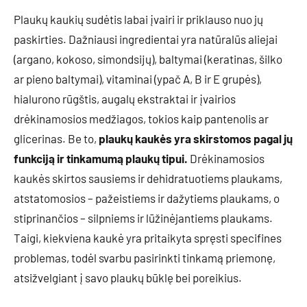
Plaukų kaukių sudėtis labai įvairi ir priklauso nuo jų
paskirties. Dažniausi ingredientai yra natūralūs aliejai
(argano, kokoso, simondsijų), baltymai (keratinas, šilko
ar pieno baltymai), vitaminai (ypač A, B ir E grupės),
hialurono rūgštis, augalų ekstraktai ir įvairios
drėkinamosios medžiagos, tokios kaip pantenolis ar
glicerinas. Be to,
plaukų kaukės yra skirstomos pagal jų
funkciją ir tinkamumą plaukų tipui.
Drėkinamosios
kaukės skirtos sausiems ir dehidratuotiems plaukams,
atstatomosios – pažeistiems ir dažytiems plaukams, o
stiprinančios – silpniems ir lūžinėjantiems plaukams.
Taigi, kiekviena kaukė yra pritaikyta spręsti specifines
problemas, todėl svarbu pasirinkti tinkamą priemonę,
atsižvelgiant į savo plaukų būklę bei poreikius.