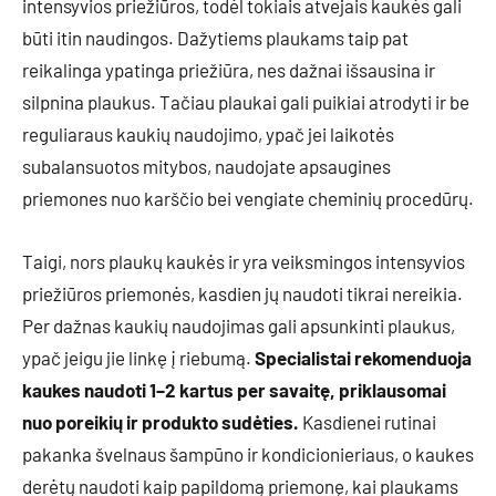
intensyvios priežiūros, todėl tokiais atvejais kaukės gali
būti itin naudingos. Dažytiems plaukams taip pat
reikalinga ypatinga priežiūra, nes dažnai išsausina ir
silpnina plaukus. Tačiau plaukai gali puikiai atrodyti ir be
reguliaraus kaukių naudojimo, ypač jei laikotės
subalansuotos mitybos, naudojate apsaugines
priemones nuo karščio bei vengiate cheminių procedūrų.
Taigi, nors plaukų kaukės ir yra veiksmingos intensyvios
priežiūros priemonės, kasdien jų naudoti tikrai nereikia.
Per dažnas kaukių naudojimas gali apsunkinti plaukus,
ypač jeigu jie linkę į riebumą.
Specialistai rekomenduoja
kaukes naudoti 1–2 kartus per savaitę, priklausomai
nuo poreikių ir produkto sudėties.
Kasdienei rutinai
pakanka švelnaus šampūno ir kondicionieriaus, o kaukes
derėtų naudoti kaip papildomą priemonę, kai plaukams