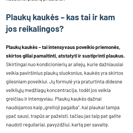
Plaukų kaukės – kas tai ir kam
jos reikalingos?
Plaukų kaukės – tai intensyvaus poveikio priemonės,
skirtos giliai pamaitinti, atstatyti ir sustiprinti plaukus.
Skirtingai nuo kondicionierių ar aliejų, kurie dažniausiai
veikia paviršinius plaukų sluoksnius, kaukės yra skirtos
gilesniam poveikiui. Jų formulė yra praturtinta didesne
veikliųjų medžiagų koncentracija, todėl jos veikia
greičiau ir intensyviau. Plaukų kaukės dažnai
naudojamos kaip „greitoji pagalba“, kai plaukai tampa
ypač sausi, trapūs ar pažeisti, tačiau jas taip pat galite
naudoti reguliariai, pavyzdžiui, kartą per savaitę.