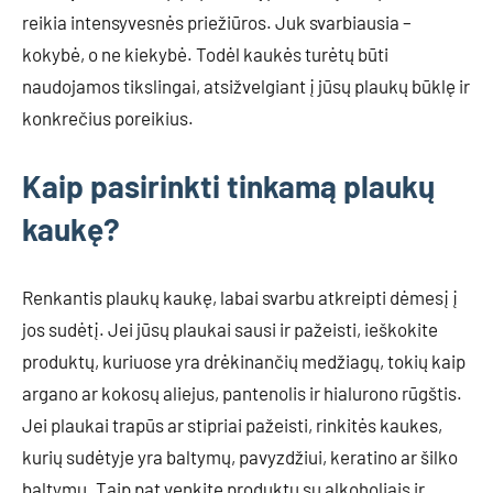
reikia intensyvesnės priežiūros. Juk svarbiausia –
kokybė, o ne kiekybė. Todėl kaukės turėtų būti
naudojamos tikslingai, atsižvelgiant į jūsų plaukų būklę ir
konkrečius poreikius.
Kaip pasirinkti tinkamą plaukų
kaukę?
Renkantis plaukų kaukę, labai svarbu atkreipti dėmesį į
jos sudėtį. Jei jūsų plaukai sausi ir pažeisti, ieškokite
produktų, kuriuose yra drėkinančių medžiagų, tokių kaip
argano ar kokosų aliejus, pantenolis ir hialurono rūgštis.
Jei plaukai trapūs ar stipriai pažeisti, rinkitės kaukes,
kurių sudėtyje yra baltymų, pavyzdžiui, keratino ar šilko
baltymų. Taip pat venkite produktų su alkoholiais ir