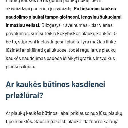
Plaukų kaukės ne tik gerina plaukų būklę, bet ir
akivaizdžiai pagerina jų išvaizdą.
Po tinkamos kaukės
naudojimo plaukai tampa glotnesni, lengviau šukuojami
ir mažiau veliasi.
Blizgesys ir švelnumas – dar vienas
privalumas, kurį suteikia kokybiškos plaukų kaukės. O
be to, stipresni ir elastingesni plaukai yra mažiau linkę
lūžinėti ar skilinėti galiukuose, todėl reguliarus plaukų
kaukės naudojimas padeda išlaikyti gražius ir sveikus
plaukus ilgiau.
Ar kaukės būtinos kasdienei
priežiūrai?
Ar plaukų kaukės būtinos, labai priklauso nuo jūsų plaukų
tipo ir būklės. Sausi ir pažeisti plaukai dažnai reikalauja