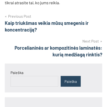
tikrai atrasite tai, ko jums reikia.
Navigacija
Previous Post
Kaip triukšmas veikia mūsų smegenis ir
tarp
koncentraciją?
įrašų
Next Post
Porcelianinės ar kompozitinės laminatės:
kurią medžiagą rinktis?
Paieška
Paieška