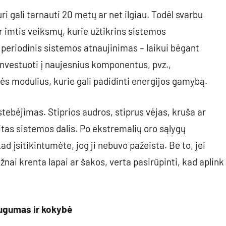
uri gali tarnauti 20 metų ar net ilgiau. Todėl svarbu
r imtis veiksmų, kurie užtikrins sistemos
periodinis sistemos atnaujinimas – laikui bėgant
 investuoti į naujesnius komponentus, pvz.,
ės modulius, kurie gali padidinti energijos gamybą.
tebėjimas. Stiprios audros, stiprus vėjas, kruša ar
itas sistemos dalis. Po ekstremalių oro sąlygų
 įsitikintumėte, jog ji nebuvo pažeista. Be to, jei
nai krenta lapai ar šakos, verta pasirūpinti, kad aplink
ugumas ir kokybė