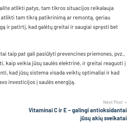
ite atlikti patys, tam tikros situacijos reikalauja
 atlikti tam tikrą patikrinimą ar remontą, geriau
gą ir patirtį, kad galėtų greitai ir saugiai spręsti bet
tai taip pat gali pasiūlyti prevencines priemones, pvz.,
, kaip veikia jūsų saulės elektrinė, ir greitai reaguoti į
inti, kad jūsų sistema visada veiktų optimaliai ir kad
o investicijos į saulės energiją.
Next Post
Vitaminai C ir E – galingi antioksidantai
jūsų akių sveikatai