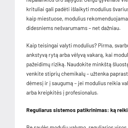
krituliai gali padėti išlaikyti modulius švar
kaip miestuose, modulius rekomenduojama va
didesniems nešvarumams – net dažniau.
Kaip teisingai valyti modulius? Pirma, svarbu
ankstyvą rytą arba vėlyvą vakarą, kai modul
pažeidimų riziką. Naudokite minkštą šluost
venkite stiprių chemikalų – užtenka paprast
dėmesį ir į saugumą – jei modulius reikia v
arba kreipkitės į profesionalus.
Reguliarus sistemos patikrinimas: ką reiki
Be saulės modulių valymo, reguliarios visos s