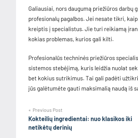
Galiausiai, nors daugumą priežiūros darbų gal
profesionalų pagalbos. Jei nesate tikri, kaip
kreiptis į specialistus. Jie turi reikiamą įran
kokias problemas, kurios gali kilti.
Profesionalūs techninės priežiūros specialis
sistemos stebėjimą, kuris leidžia nuolat sekti
bet kokius sutrikimus. Tai gali padėti užtikr
jūs galėtumėte gauti maksimalią naudą iš sav
Navigacija
Previous Post
Kokteilių ingredientai: nuo klasikos iki
tarp
netikėtų derinių
įrašų