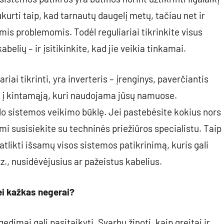
kurti taip, kad tarnautų daugelį metų, tačiau net ir
mis problemomis. Todėl reguliariai tikrinkite visus
elių – ir įsitikinkite, kad jie veikia tinkamai.
ariai tikrinti, yra inverteris – įrenginys, paverčiantis
ę į kintamąją, kuri naudojama jūsų namuose.
odo sistemos veikimo būklę. Jei pastebėsite kokius nors
i susisiekite su techninės priežiūros specialistu. Taip
likti išsamų visos sistemos patikrinimą, kuris gali
., nusidėvėjusius ar pažeistus kabelius.
ei kažkas negerai?
 gedimai gali pasitaikyti. Svarbu žinoti, kaip greitai ir