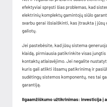
efektyviai spręsti šias problemas, kad sis
elektrinių komplektų gamintojų siūlo garant
svarbu gerai išsiaiškinti, kas įtraukta į jūsų 
galiotų.
Jei pastebėsite, kad jūsų sistema generuoja 
klaidą, pirmiausia patikrinkite visas jungtis 
kontaktų atlaisvėjimo. Jei negalite nustatyti
kuris gali atlikti išsamų patikrinimą ir pas
sudėtingų sistemos komponentų, nes tai gali
garantiją.
Ilgaamžiškumo užtikrinimas: investicija į a