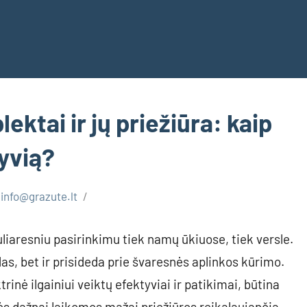
ektai ir jų priežiūra: kaip
tyvią?
info@grazute.lt
iaresniu pasirinkimu tiek namų ūkiuose, tiek versle.
as, bet ir prisideda prie švaresnės aplinkos kūrimo.
trinė ilgainiui veiktų efektyviai ir patikimai, būtina
inės dažnai laikomos mažai priežiūros reikalaujančia