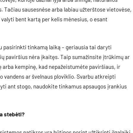
ius. Tačiau sausesnėse arba labiau užterštose vietovėse,
lyti bent kartą per kelis mėnesius, o esant
 pasirinkti tinkamą laiką – geriausia tai daryti
ių paviršius nėra įkaitęs. Taip sumažinsite įtrūkimų ar
ę arba kempinę, kad nepažeistumėte paviršiaus, ir
o vandens ar švelnaus ploviklio. Svarbu atkreipti
alyti ant stogo, naudokite tinkamus apsaugos įrankius
a stebėti?
istemos patikros yra būtinos norint užtikrinti ilgalaikį