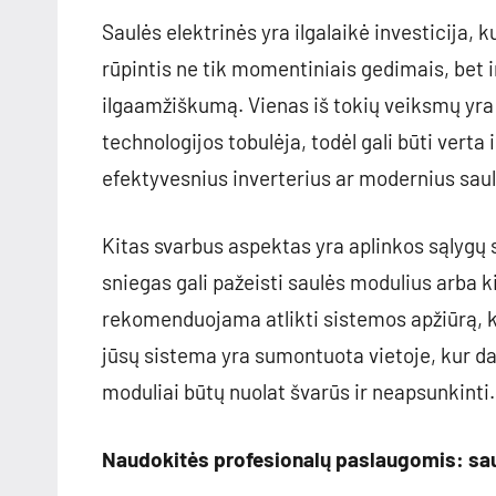
Saulės elektrinės yra ilgalaikė investicija, k
rūpintis ne tik momentiniais gedimais, bet i
ilgaamžiškumą. Vienas iš tokių veiksmų yra 
technologijos tobulėja, todėl gali būti verta
efektyvesnius inverterius ar modernius saul
Kitas svarbus aspektas yra aplinkos sąlygų s
sniegas gali pažeisti saulės modulius arba k
rekomenduojama atlikti sistemos apžiūrą, kad
jūsų sistema yra sumontuota vietoje, kur daž
moduliai būtų nuolat švarūs ir neapsunkinti.
Naudokitės profesionalų paslaugomis: sa