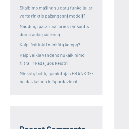
Skalbimo mašina su garų funkcija: ar
verta rinktis pažangesnį modelį?
Naudingi patarimai prieš renkantis
dūmtraukių sistemą
Kaip išsirinkti minkštą kampą?
Kaip veikia vandens nukalkinimo
filtrai ir kada juos keisti?
Minkštų baldų gamintojas FRANKOF:
baldai, kainos ir išpardavimai