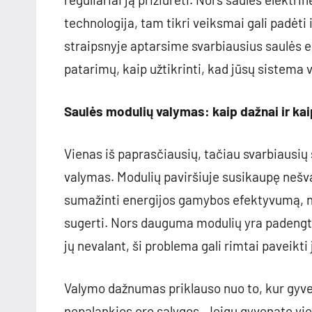
technologija, tam tikri veiksmai gali padėti
straipsnyje aptarsime svarbiausius saulės e
patarimų, kaip užtikrinti, kad jūsų sistema v
Saulės modulių valymas: kaip dažnai ir kaip
Vienas iš paprasčiausių, tačiau svarbiausių 
valymas. Modulių paviršiuje susikaupę nešva
sumažinti energijos gamybos efektyvumą, nes
sugerti. Nors dauguma modulių yra padengt
jų nevalant, ši problema gali rimtai paveikt
Valymo dažnumas priklauso nuo to, kur gyven
nepalankios oro sąlygos. Jeigu gyvenate viet