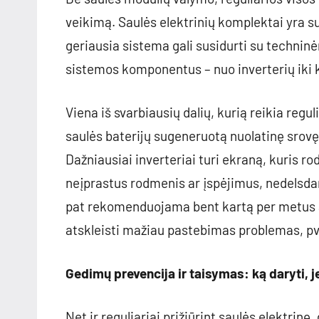
veikimą. Saulės elektrinių komplektai yra su
geriausia sistema gali susidurti su techninė
sistemos komponentus – nuo inverterių iki kab
Viena iš svarbiausių dalių, kurią reikia reguli
saulės baterijų sugeneruotą nuolatinę srov
Dažniausiai inverteriai turi ekraną, kuris r
neįprastus rodmenis ar įspėjimus, nedelsdam
pat rekomenduojama bent kartą per metus at
atskleisti mažiau pastebimas problemas, pvz
Gedimų prevencija ir taisymas: ką daryti, j
Net ir reguliariai prižiūrint saulės elektrinę,