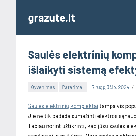
Skip
to
grazute.lt
content
Saulės elektrinių kompl
išlaikyti sistemą efek
Gyvenimas
Patarimai
7 rugpjūčio, 2024
Saulės elektrinių komplektai
tampa vis popul
Jie ne tik padeda sumažinti elektros sąnaud
Tačiau norint užtikrinti, kad jūsų saulės elek
reguliariai ją prižiūrėti. Nors saulės elektr