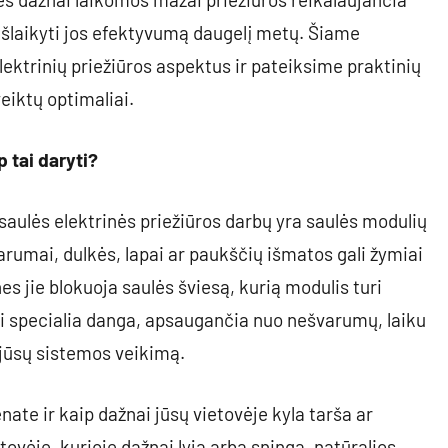
 išlaikyti jos efektyvumą daugelį metų. Šiame
lektrinių priežiūros aspektus ir pateiksime praktinių
eiktų optimaliai.
 tai daryti?
saulės elektrinės priežiūros darbų yra saulės modulių
rumai, dulkės, lapai ar paukščių išmatos gali žymiai
 jie blokuoja saulės šviesą, kurią modulis turi
i specialia danga, apsaugančia nuo nešvarumų, laiku
i jūsų sistemos veikimą.
ate ir kaip dažnai jūsų vietovėje kyla tarša ar
ovėje, kurioje dažnai lyja arba sninga, natūralios