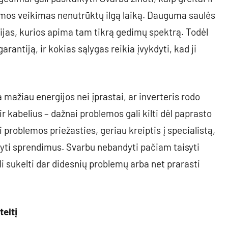
temos veikimas nenutrūktų ilgą laiką. Dauguma saulės
ijas, kurios apima tam tikrą gedimų spektrą. Todėl
garantiją, ir kokias sąlygas reikia įvykdyti, kad ji
mažiau energijos nei įprastai, ar inverteris rodo
ir kabelius – dažnai problemos gali kilti dėl paprasto
 problemos priežasties, geriau kreiptis į specialistą,
iūlyti sprendimus. Svarbu nebandyti pačiam taisyti
 sukelti dar didesnių problemų arba net prarasti
teitį