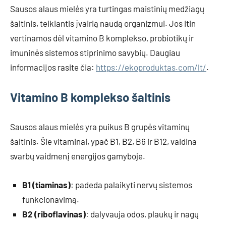
Sausos alaus mielės yra turtingas maistinių medžiagų
šaltinis, teikiantis įvairią naudą organizmui. Jos itin
vertinamos dėl vitamino B komplekso, probiotikų ir
imuninės sistemos stiprinimo savybių. Daugiau
informacijos rasite čia:
https://ekoproduktas.com/lt/
.
Vitamino B komplekso šaltinis
Sausos alaus mielės yra puikus B grupės vitaminų
šaltinis. Šie vitaminai, ypač B1, B2, B6 ir B12, vaidina
svarbų vaidmenį energijos gamyboje.
B1 (tiaminas)
: padeda palaikyti nervų sistemos
funkcionavimą.
B2 (riboflavinas)
: dalyvauja odos, plaukų ir nagų