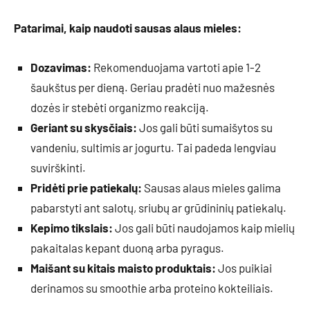
Patarimai, kaip naudoti sausas alaus mieles:
Dozavimas:
Rekomenduojama vartoti apie 1-2
šaukštus per dieną. Geriau pradėti nuo mažesnės
dozės ir stebėti organizmo reakciją.
Geriant su skysčiais:
Jos gali būti sumaišytos su
vandeniu, sultimis ar jogurtu. Tai padeda lengviau
suvirškinti.
Pridėti prie patiekalų:
Sausas alaus mieles galima
pabarstyti ant salotų, sriubų ar grūdininių patiekalų.
Kepimo tikslais:
Jos gali būti naudojamos kaip mielių
pakaitalas kepant duoną arba pyragus.
Maišant su kitais maisto produktais:
Jos puikiai
derinamos su smoothie arba proteino kokteiliais.