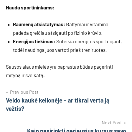
Nauda sportininkams:
Raumenų atsistatymas:
Baltymai ir vitaminai
padeda greičiau atsigauti po fizinio krūvio.
Energijos tiekimas:
Suteikia energijos sportuojant,
todėl naudinga juos vartoti prieš treniruotes.
Sausos alaus mielės yra paprastas būdas pagerinti
mitybą ir sveikatą.
Navigacija
Previous Post
Veido kaukė kelionėje – ar tikrai verta ją
tarp
vežtis?
įrašų
Next Post
Kaip pasirinkti geriausius kursus savo