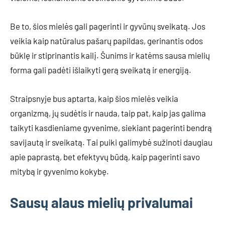
Be to, šios mielės gali pagerinti ir gyvūnų sveikatą. Jos
veikia kaip natūralus pašarų papildas, gerinantis odos
būklę ir stiprinantis kailį. Šunims ir katėms sausa mielių
forma gali padėti išlaikyti gerą sveikatą ir energiją.
Straipsnyje bus aptarta, kaip šios mielės veikia
organizmą, jų sudėtis ir nauda, taip pat, kaip jas galima
taikyti kasdieniame gyvenime, siekiant pagerinti bendrą
savijautą ir sveikatą. Tai puiki galimybė sužinoti daugiau
apie paprastą, bet efektyvų būdą, kaip pagerinti savo
mitybą ir gyvenimo kokybę.
Sausų alaus mielių privalumai