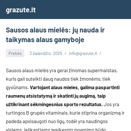
Skip
grazute.lt
to
content
Sausos alaus mielės: jų nauda ir
taikymas alaus gamyboje
Prekės
3 balandžio, 2025
info@grazute.lt
Sausos alaus mielės yra gerai žinomas supermaistas,
kuris gali suteikti daug naudos tiek žmonėms, tiek
gyvūnams.
Vartojant alaus mieles, galima paspartinti
raumenų atsistatymą ir skatinti jų augimą, taip
užtikrinant sėkmingesnius sporto rezultatus.
Jos yra
turtingos B grupės vitaminais, kurie stiprina organizmą ir
padeda apsisaugoti nuo ligų, todėl yra naudingos
visiems, ieškantiems sveikesnio gyvenimo būdo.