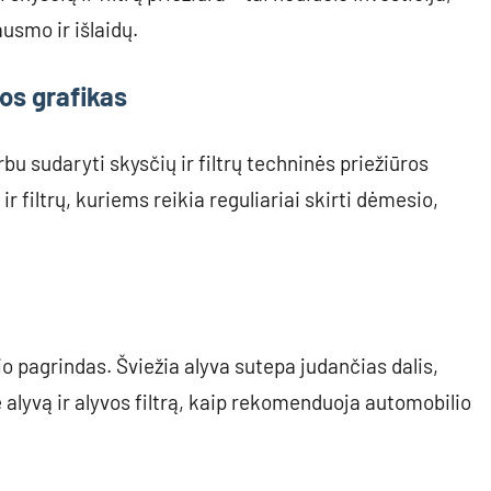
ausmo ir išlaidų.
ros grafikas
rbu sudaryti skysčių ir filtrų techninės priežiūros
r filtrų, kuriems reikia reguliariai skirti dėmesio,
io pagrindas. Šviežia alyva sutepa judančias dalis,
e alyvą ir alyvos filtrą, kaip rekomenduoja automobilio