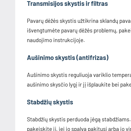
Transmisijos skystis ir filtras
Pavarų dėžės skystis užtikrina sklandų pava
išvengtumėte pavarų dėžės problemų, pakeiski
naudojimo instrukcijoje.
Aušinimo skystis (antifrizas)
Aušinimo skystis reguliuoja variklio temperat
aušinimo skysčio lygį ir jį išplaukite bei pa
Stabdžių skystis
Stabdžių skystis perduoda jėgą stabdžiams. R
pakeiskite jį, jei jo spalva pakitusi arba jo