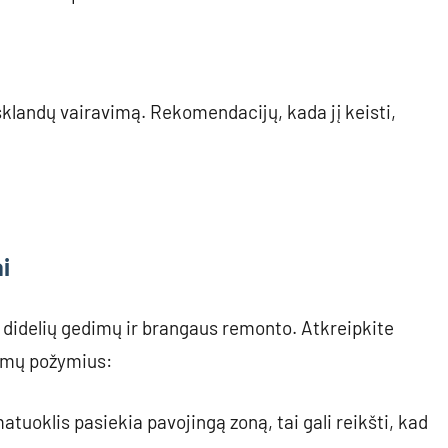
r sklandų vairavimą. Rekomendacijų, kada jį keisti,
i
 didelių gedimų ir brangaus remonto. Atkreipkite
lemų požymius:
tuoklis pasiekia pavojingą zoną, tai gali reikšti, kad