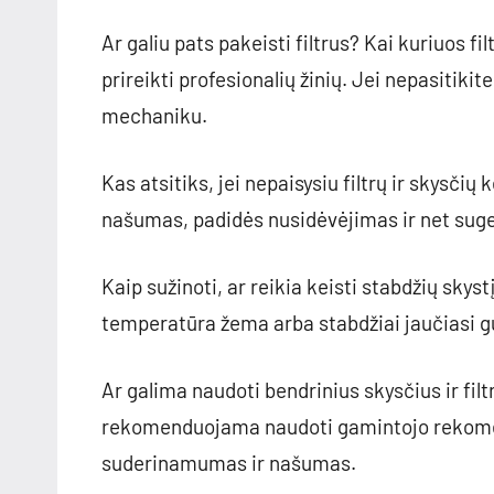
Ar galiu pats pakeisti filtrus? Kai kuriuos fi
prireikti profesionalių žinių. Jei nepasitikit
mechaniku.
Kas atsitiks, jei nepaisysiu filtrų ir skysči
našumas, padidės nusidėvėjimas ir net suges
Kaip sužinoti, ar reikia keisti stabdžių skyst
temperatūra žema arba stabdžiai jaučiasi gum
Ar galima naudoti bendrinius skysčius ir fil
rekomenduojama naudoti gamintojo rekomend
suderinamumas ir našumas.