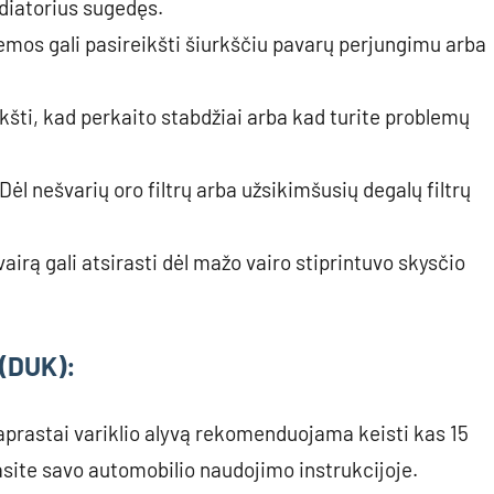
diatorius sugedęs.
mos gali pasireikšti šiurkščiu pavarų perjungimu arba
kšti, kad perkaito stabdžiai arba kad turite problemų
l nešvarių oro filtrų arba užsikimšusių degalų filtrų
rą gali atsirasti dėl mažo vairo stiprintuvo skysčio
 (DUK):
Paprastai variklio alyvą rekomenduojama keisti kas 15
asite savo automobilio naudojimo instrukcijoje.