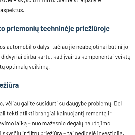
ų aspektus.
to priemonių techninėje priežiūroje
sios automobilio dalys, tačiau jie neabejotinai būtini jo
 didvyriai dirba kartu, kad įvairūs komponentai veiktų
ntų optimalų veikimą.
iežiūra
o, vėliau galite susidurti su daugybe problemų. Dėl
 tekti atlikti brangiai kainuojantį remontą ir
avimo laiką – nuo mažesnio degalų naudojimo
skysčių ir filtrų priežiūra – tai nedidelė investicija,