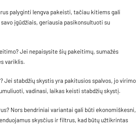
ltrus palyginti lengva pakeisti, tačiau kitiems gali
e savo įgūdžiais, geriausia pasikonsultuoti su
ų keitimo? Jei nepaisysite šių pakeitimų, sumažės
 variklis.
į? Jei stabdžių skystis yra pakitusios spalvos, jo virimo
uliuoti, vadinasi, laikas keisti stabdžių skystį.
trus? Nors bendriniai variantai gali būti ekonomiškesni,
uojamus skysčius ir filtrus, kad būtų užtikrintas