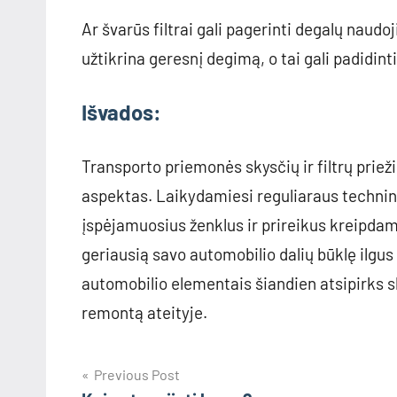
Ar švarūs filtrai gali pagerinti degalų naudo
užtikrina geresnį degimą, o tai gali padidi
Išvados:
Transporto priemonės skysčių ir filtrų prie
aspektas. Laikydamiesi reguliaraus technin
įspėjamuosius ženklus ir prireikus kreipdami
geriausią savo automobilio dalių būklę ilgu
automobilio elementais šiandien atsipirks 
remontą ateityje.
Navigacija
Previous Post