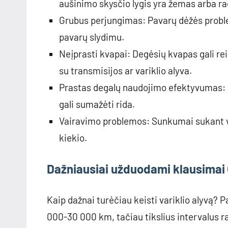
aušinimo skysčio lygis yra žemas arba ra
Grubus perjungimas: Pavarų dėžės proble
pavarų slydimu.
Neįprasti kvapai: Degėsių kvapas gali rei
su transmisijos ar variklio alyva.
Prastas degalų naudojimo efektyvumas: Dė
gali sumažėti rida.
Vairavimo problemos: Sunkumai sukant vai
kiekio.
Dažniausiai užduodami klausimai
Kaip dažnai turėčiau keisti variklio alyvą? 
000-30 000 km, tačiau tikslius intervalus r