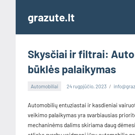
Skip
to
grazute.lt
content
Skysčiai ir filtrai: Au
būklės palaikymas
Automobiliai
24 rugpjūčio, 2023
info@graz
Automobilių entuziastai ir kasdieniai vairuo
veikimo palaikymas yra svarbiausias priorit
mechaninėms dalims skiriama daug dėmesio,
atlieka svarbų vaidmenį jūsų automobilio ger