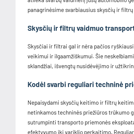
panagrinėsime svarbiausius skysčių ir filtr
Skysčių ir filtrų vaidmuo transpor
Skysčiai ir filtrai gal ir nėra pačios ryškiau
veikimui ir ilgaamžiškumui. Šie neskelbiami
sklandžiai, išvengtų nusidėvėjimo ir užtikri
Kodėl svarbi reguliari techninė pr
Nepaisydami skysčių keitimo ir filtrų keitim
netinkamos techninės priežiūros trūkumo gali
sutrumpinti transporto priemonės eksploat
efektyvumo iki variklio perkaitimo. Reguliari 