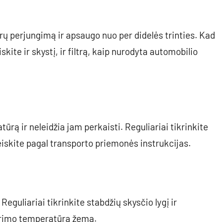
rų perjungimą ir apsaugo nuo per didelės trinties. Kad
te ir skystį, ir filtrą, kaip nurodyta automobilio
ūrą ir neleidžia jam perkaisti. Reguliariai tikrinkite
keiskite pagal transporto priemonės instrukcijas.
eguliariai tikrinkite stabdžių skysčio lygį ir
 virimo temperatūra žema.