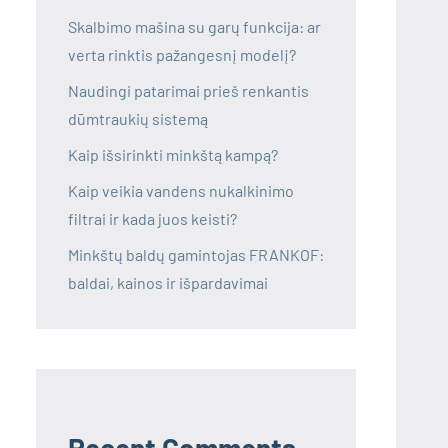
Skalbimo mašina su garų funkcija: ar
verta rinktis pažangesnį modelį?
Naudingi patarimai prieš renkantis
dūmtraukių sistemą
Kaip išsirinkti minkštą kampą?
Kaip veikia vandens nukalkinimo
filtrai ir kada juos keisti?
Minkštų baldų gamintojas FRANKOF:
baldai, kainos ir išpardavimai