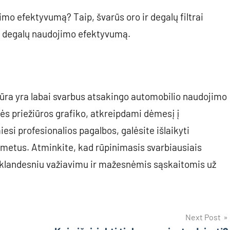
jimo efektyvumą? Taip, švarūs oro ir degalų filtrai
nti degalų naudojimo efektyvumą.
žiūra yra labai svarbus atsakingo automobilio naudojimo
ės priežiūros grafiko, atkreipdami dėmesį į
esi profesionalios pagalbos, galėsite išlaikyti
s metus. Atminkite, kad rūpinimasis svarbiausiais
sklandesniu važiavimu ir mažesnėmis sąskaitomis už
Next Post