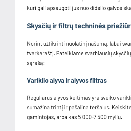
kuri gali apsaugoti jus nuo didelio galvos sk
Skysčių ir filtrų techninės priežiū
Norint užtikrinti nuolatinį našumą, labai sva
tvarkaraštį. Pateikiame svarbiausių skysčių i
sąrašą:
Variklio alyva ir alyvos filtras
Reguliarus alyvos keitimas yra sveiko varikl
sumažina trintį ir pašalina teršalus. Keiskit
gamintojas, arba kas 5 000-7 500 mylių.