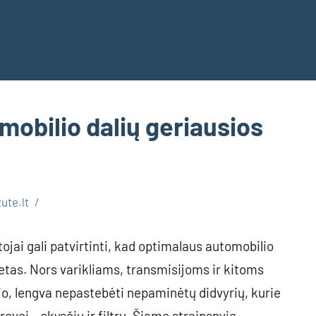
tomobilio dalių geriausios
ute.lt
tojai gali patvirtinti, kad optimalaus automobilio
etas. Nors varikliams, transmisijoms ir kitoms
 lengva nepastebėti nepaminėtų didvyrių, kurie
ovei – skysčių ir filtrų. Šiame straipsnyje