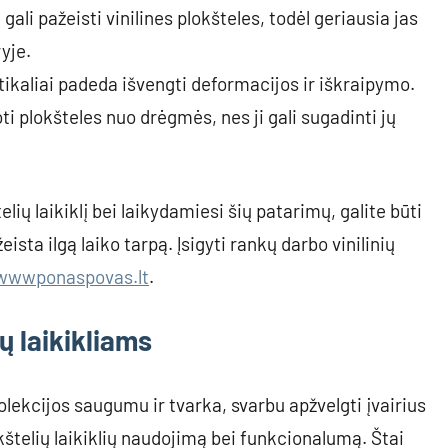
 gali pažeisti vinilines plokšteles, todėl geriausia jas
yje.
rtikaliai padeda išvengti deformacijos ir iškraipymo.
ti plokšteles nuo drėgmės, nes ji gali sugadinti jų
elių laikiklį bei laikydamiesi šių patarimų, galite būti
eista ilgą laiko tarpą. Įsigyti rankų darbo vinilinių
wwwponaspovas.lt
.
ų laikikliams
lekcijos saugumu ir tvarka, svarbu apžvelgti įvairius
okštelių laikiklių naudojimą bei funkcionalumą. Štai