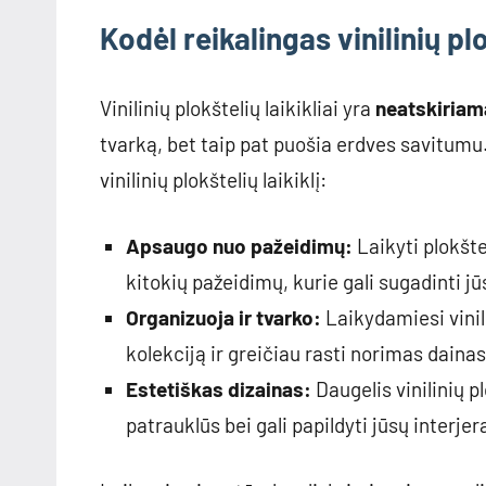
Kodėl reikalingas vinilinių plo
Vinilinių plokštelių laikikliai yra
neatskiriam
tvarką, bet taip pat puošia erdves savitumu.
vinilinių plokštelių laikiklį:
Apsaugo nuo pažeidimų:
Laikyti plokšte
kitokių pažeidimų, kurie gali sugadinti j
Organizuoja ir tvarko:
Laikydamiesi vinili
kolekciją ir greičiau rasti norimas dainas
Estetiškas dizainas:
Daugelis vinilinių pl
patrauklūs bei gali papildyti jūsų interjer