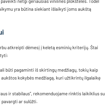
paveikti netgi geriausias vinilines plokšteles. Todėl
aikymu yra būtina siekiant išlaikyti joms aukštą
ui
arbu atkreipti dėmesį į keletą esminių kriterijų. Štai
tyti:
ali būti pagaminti iš skirtingų medžiagų, tokių kaip
 aukštos kokybės medžiagą, kuri užtikrintų ilgalaikę
aus ir stabilaus”, rekomenduojame rinktis laikiklius su
 pavargti ar sulūžti.