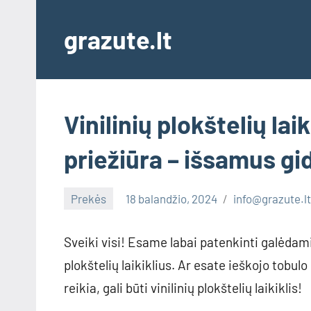
Skip
to
grazute.lt
content
Vinilinių plokštelių lai
priežiūra – išsamus gi
Prekės
18 balandžio, 2024
info@grazute.l
Sveiki visi! Esame labai patenkinti galėdami
plokštelių laikiklius. Ar esate ieškojo tobu
reikia, gali būti vinilinių plokštelių laikiklis!