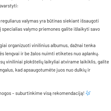
svarstyti:
 reguliarus valymas yra būtinas siekiant išsaugoti
 specialias valymo priemones galite išlaikyti savo
ogiai organizuoti vinilinius albumus, dažnai tenka
ės lengvai ir be žalos nuimti etiketes nuo aplankų.
ūsų viniliniai plokštelių laikyliai atvirame laikiklis, galite
angalus, kad apsaugotumėte juos nuo dulkių ir
mogos – suburtinkime visą rekomendaciją!