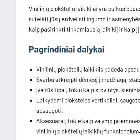
Vinilinių plokštelių laikikliai yra puikus būd
suteikti jūsų erdvei stilingumo ir asmenybė
kaip pasirinkti tinkamiausią laikiklį ir kaip j
Pagrindiniai dalykai
Vinilinių plokštelių laikiklis padeda aps
Svarbu atkreipti dėmesį į medžiagą, stabil
Įvairūs tipai, tokiu kaip stovintys, sienini
Laikydami plokšteles vertikaliai, saugot
apsaugoti.
Aksesuarai, tokie kaip valymo priemonės,
vinilinių plokštelių laikiklių funkcionalum