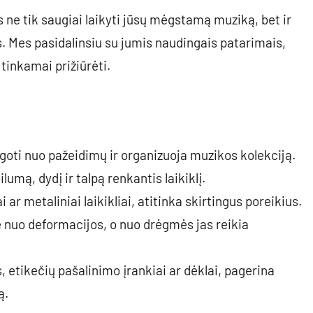
as ne tik saugiai laikyti jūsų mėgstamą muziką, bet ir
s. Mes pasidalinsiu su jumis naudingais patarimais,
į tinkamai prižiūrėti.
augoti nuo pažeidimų ir organizuoja muzikos kolekciją.
umą, dydį ir talpą renkantis laikiklį.
ai ar metaliniai laikikliai, atitinka skirtingus poreikius.
e nuo deformacijos, o nuo drėgmės jas reikia
 etikečių pašalinimo įrankiai ar dėklai, pagerina
ą.