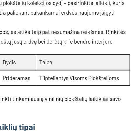
ų plokštelių kolekcijos dydį – pasirinkite laikiklį, kuris
idžia paliekant pakankamai erdvės naujoms įsigyti
os, estetika taip pat nesumažina reikšmės. Rinkitės
uoštų jūsų erdvę bei derėtų prie bendro interjero.
Dydis
Talpa
Prideramas
Tilpteliantys Visoms Plokštelioms
nkti tinkamiausią vinilinių plokštelių laikikliai savo
kiklių tipai