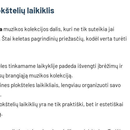
kštelių laikiklis
a
muzikos kolekcijos dalis, kuri ne tik suteikia jai
 Štai keletas pagrindinių priežasčių, kodėl verta turėti
les tinkamame laikyklije padeda išvengti įbrėžimų ir
ūsų brangiąją muzikos kolekciją.
nes plokšteles laikikliais, lengviau organizuoti savo
.
okštelių laikiklių yra ne tik praktiški, bet ir estetiškai
ą.