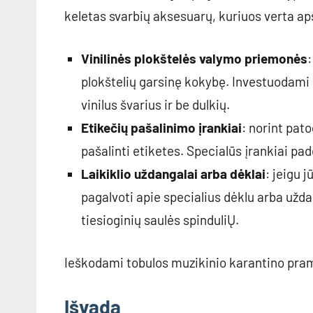
keletas svarbių aksesuarų, kuriuos verta ap
Vinilinės plokštelės valymo priemonės
:
plokštelių garsinę kokybę. Investuodami į
vinilus švarius ir be dulkių.
Etikečių pašalinimo įrankiai
: norint pat
pašalinti etiketes. Specialūs įrankiai pad
Laikiklio uždangalai arba dėklai
: jeigu j
pagalvoti apie specialius dėklu arba užd
tiesioginių saulės spinduliŲ.
Ieškodami tobulos muzikinio karantino pra
Išvada