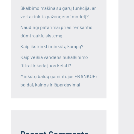
Skalbimo mašina su garų funkcija: ar
verta rinktis pažangesnį modelį?
Naudingi patarimai prieš renkantis
dūmtraukių sistemą
Kaip išsirinkti minkštą kampą?
Kaip veikia vandens nukalkinimo
filtrai ir kada juos keisti?
Minkštų baldų gamintojas FRANKOF:
baldai, kainos ir išpardavimai