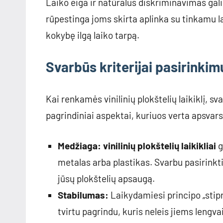
Laiko eiga ir natūralus diskriminavimas gali 
rūpestinga joms skirta aplinka su tinkamu l
kokybę ilgą laiko tarpą.
Svarbūs kriterijai pasirinkim
Kai renkamės vinilinių plokštelių laikiklį, sv
pagrindiniai aspektai, kuriuos verta apsvars
Medžiaga:
vinilinių plokštelių laikikliai
g
metalas arba plastikas. Svarbu pasirinkti
jūsų plokštelių apsaugą.
Stabilumas:
Laikydamiesi principo „stipr
tvirtu pagrindu, kuris neleis jiems lengvai