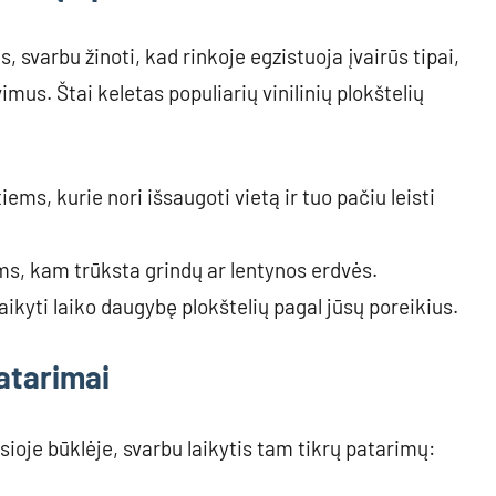
s, svarbu žinoti, kad rinkoje egzistuoja įvairūs tipai,
imus. Štai keletas populiarių vinilinių plokštelių
tiems, kurie nori išsaugoti vietą ir tuo pačiu leisti
ems, kam trūksta grindų ar lentynos erdvės.
taikyti laiko daugybę plokštelių pagal jūsų poreikius.
patarimai
ioje būklėje, svarbu laikytis tam tikrų patarimų: