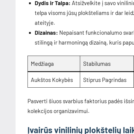
Dydis ir Talpa:
Atsižvelkite į savo vinilini
telpa visoms jūsų plokšteliams ir dar le
ateityje.
Dizainas:
Nepaisant funkcionalumo svarb
stilingą ir harmoningą dizainą, kuris pap
Medžiaga
Stabilumas
Aukštos Kokybės
Stiprus Pagrindas
Pasverti šiuos svarbius faktorius padės išsiri
kolekcijos organizavimui.
Įvairūs vinilinių plokštelių lai