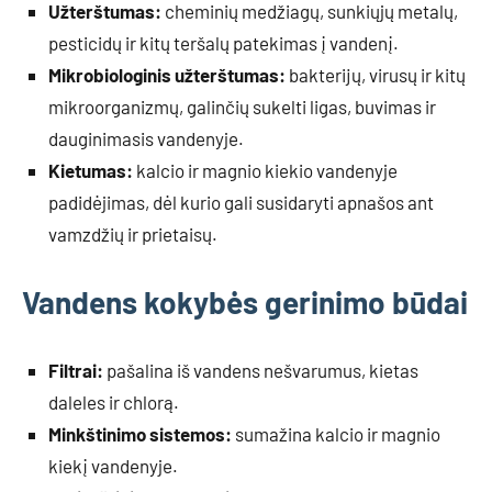
Užterštumas:
cheminių medžiagų, sunkiųjų metalų,
pesticidų ir kitų teršalų patekimas į vandenį.
Mikrobiologinis užterštumas:
bakterijų, virusų ir kitų
mikroorganizmų, galinčių sukelti ligas, buvimas ir
dauginimasis vandenyje.
Kietumas:
kalcio ir magnio kiekio vandenyje
padidėjimas, dėl kurio gali susidaryti apnašos ant
vamzdžių ir prietaisų.
Vandens kokybės gerinimo būdai
Filtrai:
pašalina iš vandens nešvarumus, kietas
daleles ir chlorą.
Minkštinimo sistemos:
sumažina kalcio ir magnio
kiekį vandenyje.