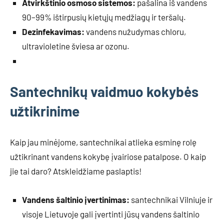
Atvirkštinio osmoso sistemos:
pašalina iš vandens
90–99% ištirpusių kietųjų medžiagų ir teršalų.
Dezinfekavimas:
vandens nužudymas chloru,
ultravioletine šviesa ar ozonu.
Santechnikų vaidmuo kokybės
užtikrinime
Kaip jau minėjome, santechnikai atlieka esminę rolę
užtikrinant vandens kokybę įvairiose patalpose. O kaip
jie tai daro? Atskleidžiame paslaptis!
Vandens šaltinio įvertinimas:
santechnikai Vilniuje ir
visoje Lietuvoje gali įvertinti jūsų vandens šaltinio