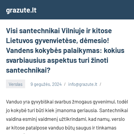
Skip
grazute.lt
to
content
Visi santechnikai Vilniuje ir kitose
Lietuvos gyvenvietėse, dėmesio!
Vandens kokybės palaikymas: kokius
svarbiausius aspektus turi žinoti
santechnikai?
Verslas
9 gegužės, 2024
info@grazute.lt
Vanduo yra gyvybiškai svarbus žmogaus gyvenimui, todėl
jo kokybė turi būti kiek įmanoma geriausia. Santechnikai
vaidina esminį vaidmenį užtikrindami, kad namų, verslo
ar kitose patalpose vanduo būtų saugus ir tinkamas