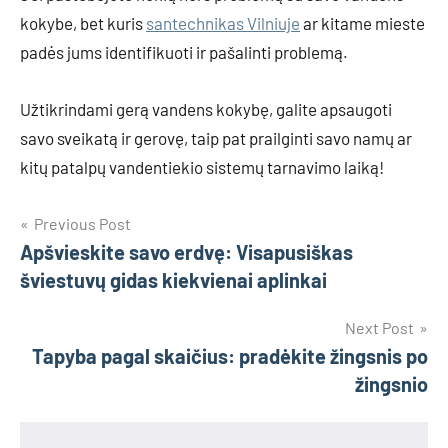
kokybe, bet kuris
santechnikas Vilniuje
ar kitame mieste
padės jums identifikuoti ir pašalinti problemą.
Užtikrindami gerą vandens kokybę, galite apsaugoti
savo sveikatą ir gerovę, taip pat prailginti savo namų ar
kitų patalpų vandentiekio sistemų tarnavimo laiką!
Navigacija
Previous Post
Apšvieskite savo erdvę: Visapusiškas
tarp
šviestuvų gidas kiekvienai aplinkai
įrašų
Next Post
Tapyba pagal skaičius: pradėkite žingsnis po
žingsnio