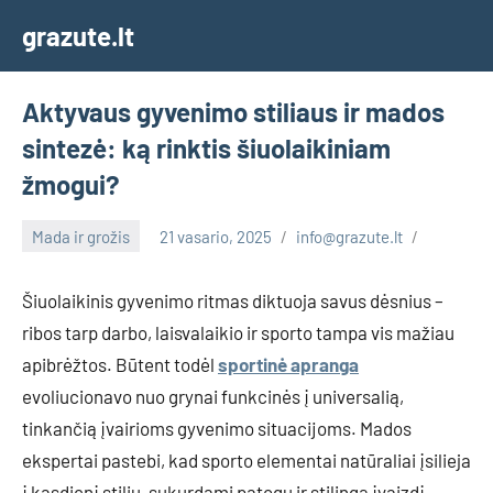
Skip
grazute.lt
to
content
Aktyvaus gyvenimo stiliaus ir mados
sintezė: ką rinktis šiuolaikiniam
žmogui?
Mada ir grožis
21 vasario, 2025
info@grazute.lt
Šiuolaikinis gyvenimo ritmas diktuoja savus dėsnius –
ribos tarp darbo, laisvalaikio ir sporto tampa vis mažiau
apibrėžtos. Būtent todėl
sportinė apranga
evoliucionavo nuo grynai funkcinės į universalią,
tinkančią įvairioms gyvenimo situacijoms. Mados
ekspertai pastebi, kad sporto elementai natūraliai įsilieja
į kasdienį stilių, sukurdami patogų ir stilingą įvaizdį.