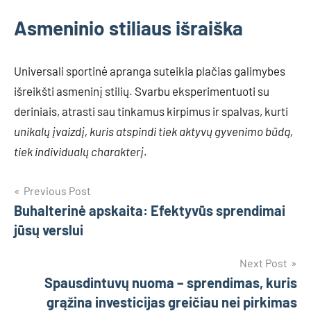
Asmeninio stiliaus išraiška
Universali sportinė apranga suteikia plačias galimybes
išreikšti asmeninį stilių. Svarbu eksperimentuoti su
deriniais, atrasti sau tinkamus kirpimus ir spalvas, kurti
unikalų įvaizdį, kuris atspindi tiek aktyvų gyvenimo būdą,
tiek individualų charakterį
.
Navigacija
Previous Post
Buhalterinė apskaita: Efektyvūs sprendimai
tarp
jūsų verslui
įrašų
Next Post
Spausdintuvų nuoma – sprendimas, kuris
grąžina investicijas greičiau nei pirkimas