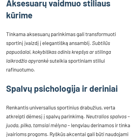
Aksesuarų vaidmuo stiliaus
kūrime
Tinkama aksesuarų parinkimas gali transformuoti
sportinį įvaizdį į elegantišką ansamblį.
Subtilūs
papuošalai, kokybiškas odinis krepšys ar stilinga
laikrodžio apyrankė
suteikia sportiniam stiliui
rafinuotumo.
Spalvų psichologija ir deriniai
Renkantis universalius sportinius drabužius, verta
atkreipti dėmesį į spalvų parinkimą.
Neutralios spalvos –
juoda, pilka, tamsiai mėlyna
– lengviau derinamos ir tinka
įvairioms progoms. Ryškūs akcentai gali būti naudojami