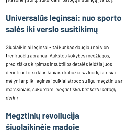
Universalūs leginsai: nuo sporto
salės iki verslo susitikimų
Šiuolaikiniai leginsai – tai kur kas daugiau nei vien
treniruočių apranga. Aukštos kokybės medžiagos,
preciziškas kirpimas ir subtilios detalės leidžia juos
derinti net ir su klasikiniais drabužiais. Juodi, tamsiai
mėlyni ar pilki leginsai puikiai atrodo su ilgu megztiniu ar
marškiniais, sukurdami
elegantišką, bet kartu patogų
derinį
.
Megztinių revoliucija
šiuolaikinėje madoje