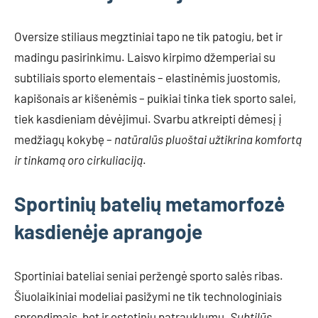
Oversize stiliaus megztiniai tapo ne tik patogiu, bet ir
madingu pasirinkimu. Laisvo kirpimo džemperiai su
subtiliais sporto elementais – elastinėmis juostomis,
kapišonais ar kišenėmis – puikiai tinka tiek sporto salei,
tiek kasdieniam dėvėjimui. Svarbu atkreipti dėmesį į
medžiagų kokybę –
natūralūs pluoštai užtikrina komfortą
ir tinkamą oro cirkuliaciją
.
Sportinių batelių metamorfozė
kasdienėje aprangoje
Sportiniai bateliai seniai peržengė sporto salės ribas.
Šiuolaikiniai modeliai pasižymi ne tik technologiniais
sprendimais, bet ir estetiniu patrauklumu.
Subtilūs,