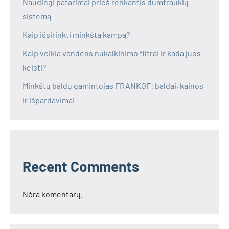
Naudingi patarimai prieš renkantis dūmtraukių
sistemą
Kaip išsirinkti minkštą kampą?
Kaip veikia vandens nukalkinimo filtrai ir kada juos
keisti?
Minkštų baldų gamintojas FRANKOF: baldai, kainos
ir išpardavimai
Recent Comments
Nėra komentarų.