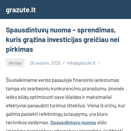
Skip
grazute.lt
to
content
Spausdintuvų nuoma – sprendimas,
kuris grąžina investicijas greičiau nei
pirkimas
Verslas
26 vasario, 2025
info@grazute.lt
Šiuolaikiniame verslo pasaulyje finansinis lankstumas
tampa vis svarbesniu konkurenciniu pranašumu. Įmonės
ieško būdų optimizuoti savo išlaidas ir maksimaliai
efektyviai panaudoti turimus išteklius. Viena iš sričių, kur
galima pasiekti reikšmingų sutaupymų, yra biuro
technikos valdymas.
Spausdintuvų nuoma
siūlo
įmonėms perspektyvų alternatyvų sprendimą, leidžiantį