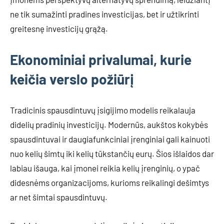
ne tik sumažinti pradines investicijas, bet ir užtikrinti
greitesnę investicijų grąžą.
Ekonominiai privalumai, kurie
keičia verslo požiūrį
Tradicinis spausdintuvų įsigijimo modelis reikalauja
didelių pradinių investicijų. Modernūs, aukštos kokybės
spausdintuvai ir daugiafunkciniai įrenginiai gali kainuoti
nuo kelių šimtų iki kelių tūkstančių eurų. Šios išlaidos dar
labiau išauga, kai įmonei reikia kelių įrenginių, o ypač
didesnėms organizacijoms, kurioms reikalingi dešimtys
ar net šimtai spausdintuvų.