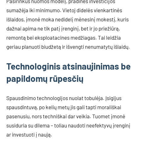
Pasirinkus nuomos modelį, pradinės investicijos
sumažėja iki minimumo. Vietoj didelės vienkartinės
išlaidos, įmonė moka nedidelį mėnesinį mokestį, kuris
dažnai apima ne tik patį įrenginį, bet ir jo priežiūrą,
remontą bei eksploatacines medžiagas. Tai leidžia
geriau planuoti biudžetą ir išvengti nenumatytų išlaidų.
Technologinis atsinaujinimas be
papildomų rūpesčių
Spausdinimo technologijos nuolat tobulėja. Įsigijus
spausdintuvą, po kelių metų jis gali tapti morališkai
pasenusiu, nors techniškai dar veikia. Tuomet įmonė
susiduria su dilema – toliau naudoti neefektyvų įrenginį
ar investuoti į naują.