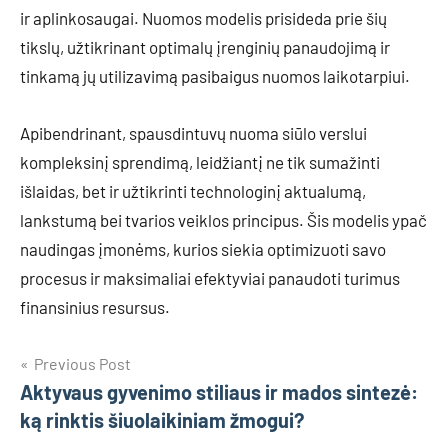
ir aplinkosaugai. Nuomos modelis prisideda prie šių
tikslų, užtikrinant optimalų įrenginių panaudojimą ir
tinkamą jų utilizavimą pasibaigus nuomos laikotarpiui.
Apibendrinant, spausdintuvų nuoma siūlo verslui
kompleksinį sprendimą, leidžiantį ne tik sumažinti
išlaidas, bet ir užtikrinti technologinį aktualumą,
lankstumą bei tvarios veiklos principus. Šis modelis ypač
naudingas įmonėms, kurios siekia optimizuoti savo
procesus ir maksimaliai efektyviai panaudoti turimus
finansinius resursus.
Navigacija
Previous Post
Aktyvaus gyvenimo stiliaus ir mados sintezė:
tarp
ką rinktis šiuolaikiniam žmogui?
įrašų