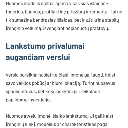
Nuomos modelis dažnai apima visas šias išlaidas –
tonerius, būgnus, profilaktinę priežiūrą ir remontą. Tai ne
tik sumažina bendrąsias išlaidas, bet ir užtikrina stabilų
įrenginio veikimą, išvengiant neplanuotų prastovų.
Lankstumo privalumai
augančiam verslui
Verslo poreikiai nuolat keičiasi. Įmonė gali augti, keisti
savo veiklos pobūdį ar biuro lokaciją. Turint nuosavus
spausdintuvus, bet koks pokytis gali reikalauti
papildomų investicijų.
Nuomos atveju įmonė išlaiko lankstumą. Ji gali keisti
įrenginių kiekį, modelius ar charakteristikas pagal