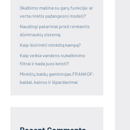
Skalbimo mašina su garų funkcija: ar
verta rinktis pažangesnį modelį?
Naudingi patarimai prieš renkantis
dūmtraukių sistemą
Kaip išsirinkti minkštą kampą?
Kaip veikia vandens nukalkinimo
filtrai ir kada juos keisti?
Minkštų baldų gamintojas FRANKOF:
baldai, kainos ir išpardavimai