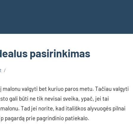
idealus pasirinkimas
t
į malonu valgyti bet kuriuo paros metu. Tačiau valgyti
to gali būti ne tik nevisai sveika, ypač, jei tai
 malonu. Tad jei norite, kad itališkos alyvuogės pilnai
ip pagardą prie pagrindinio patiekalo.