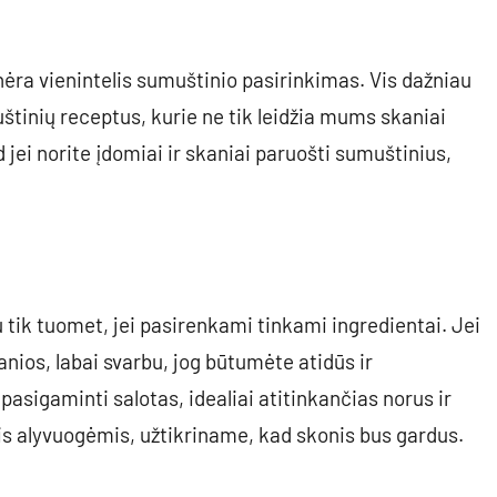
nėra vienintelis sumuštinio pasirinkimas. Vis dažniau
tinių receptus, kurie ne tik leidžia mums skaniai
d jei norite įdomiai ir skaniai paruošti sumuštinius,
au tik tuomet, jei pasirenkami tinkami ingredientai. Jei
nios, labai svarbu, jog būtumėte atidūs ir
asigaminti salotas, idealiai atitinkančias norus ir
mis alyvuogėmis, užtikriname, kad skonis bus gardus.