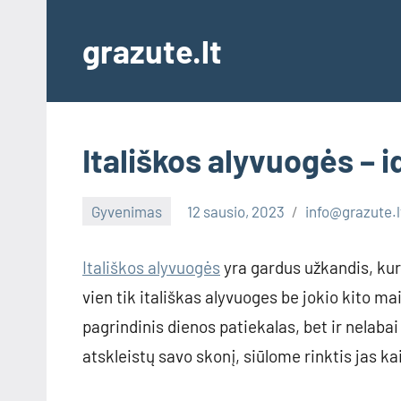
Skip
to
grazute.lt
content
Itališkos alyvuogės – 
Gyvenimas
12 sausio, 2023
info@grazute.l
Itališkos alyvuogės
yra gardus užkandis, kur
vien tik itališkas alyvuoges be jokio kito mais
pagrindinis dienos patiekalas, bet ir nelabai
atskleistų savo skonį, siūlome rinktis jas ka