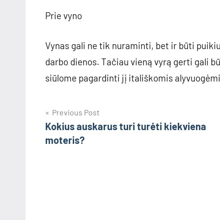
Prie vyno
Vynas gali ne tik nuraminti, bet ir būti puiki
darbo dienos. Tačiau vieną vyrą gerti gali b
siūlome pagardinti jį itališkomis alyvuogėmi
Navigacija
Previous Post
Kokius auskarus turi turėti kiekviena
tarp
moteris?
įrašų