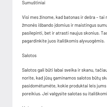
Sumuštiniai
Visi mes žinome, kad batonas ir dešra – tai 
žmonės išbando įdomius ir maistingus sumuš
pasilepinti, bet ir atrasti naujus skonius. Ta
pagardinkite juos itališkomis alyvuogėmis.
Salotos
Salotos gali būti labai sveika ir skanu, tači
norite, kad jūsų gaminamos salotos būtų ska
pasidomėtumėte, kokie produktai leis jums p
poreikius. Jei valgysite salotas su itališko