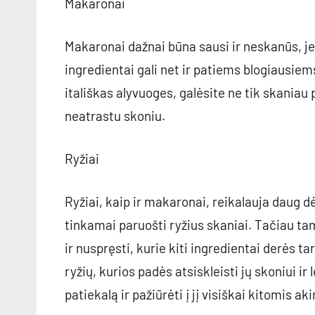
Makaronai
Makaronai dažnai būna sausi ir neskanūs, je
ingredientai gali net ir patiems blogiausiem
itališkas alyvuoges, galėsite ne tik skaniau 
neatrastu skoniu.
Ryžiai
Ryžiai, kaip ir makaronai, reikalauja daug 
tinkamai paruošti ryžius skaniai. Tačiau tam 
ir nuspręsti, kurie kiti ingredientai derės t
ryžių, kurios padės atsiskleisti jų skoniui ir
patiekalą ir pažiūrėti į jį visiškai kitomis ak