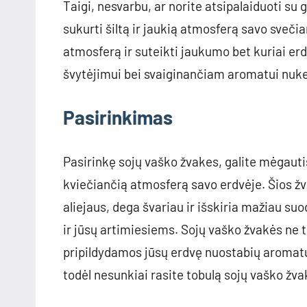
Taigi, nesvarbu, ar norite atsipalaiduoti su
sukurti šiltą ir jaukią atmosferą savo sveči
atmosferą ir suteikti jaukumo bet kuriai er
švytėjimui bei svaiginančiam aromatui nukel
Pasirinkimas
Pasirinkę sojų vaško žvakes, galite mėgautis
kviečiančią atmosferą savo erdvėje. Šios žv
aliejaus, dega švariau ir išskiria mažiau suo
ir jūsų artimiesiems. Sojų vaško žvakės ne ti
pripildydamos jūsų erdvę nuostabių aromatų.
todėl nesunkiai rasite tobulą sojų vaško žva