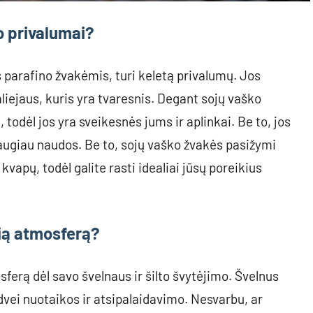
o privalumai?
s parafino žvakėmis, turi keletą privalumų. Jos
liejaus, kuris yra tvaresnis. Degant sojų vaško
todėl jos yra sveikesnės jums ir aplinkai. Be to, jos
daugiau naudos. Be to, sojų vaško žvakės pasižymi
 kvapų, todėl galite rasti idealiai jūsų poreikius
kią atmosferą?
ferą dėl savo švelnaus ir šilto švytėjimo. Švelnus
dvei nuotaikos ir atsipalaidavimo. Nesvarbu, ar