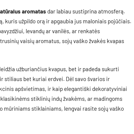
natūralus aromatas
dar labiau sustiprina atmosferą.
, kuris užpildo orą ir apgaubia jus maloniais pojūčiais.
avyzdžiui, levandų ar vanilės, ar renkatės
itrusinių vaisių aromatus, sojų vaško žvakės kvapas
kleidžia užburiančius kvapus, bet ir padeda sukurti
stiliaus bet kuriai erdvei. Dėl savo švarios ir
kcinis apšvietimas, ir kaip elegantiški dekoratyviniai
 klasikinėms stiklinių indų žvakėms, ar madingoms
mūriniams stiklainiams, lengvai rasite sojų vaško