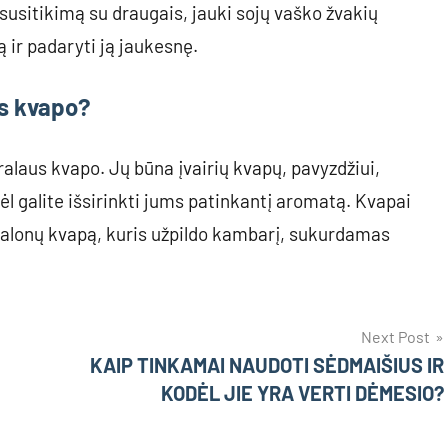
susitikimą su draugais, jauki sojų vaško žvakių
ą ir padaryti ją jaukesnę.
us kvapo?
ralaus kvapo. Jų būna įvairių kvapų, pavyzdžiui,
odėl galite išsirinkti jums patinkantį aromatą. Kvapai
r malonų kvapą, kuris užpildo kambarį, sukurdamas
Next Post
KAIP TINKAMAI NAUDOTI SĖDMAIŠIUS IR
KODĖL JIE YRA VERTI DĖMESIO?