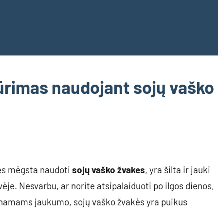
rimas naudojant sojų vaško
nės mėgsta naudoti
sojų vaško žvakes
, yra šilta ir jauki
ėje. Nesvarbu, ar norite atsipalaiduoti po ilgos dienos,
vo namams jaukumo, sojų vaško žvakės yra puikus