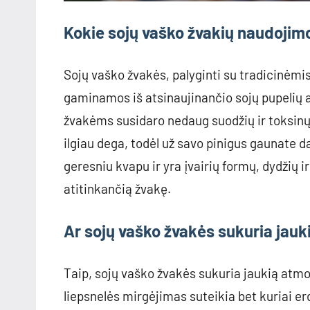
Kokie sojų vaško žvakių naudojim
Sojų vaško žvakės, palyginti su tradicinėmi
gaminamos iš atsinaujinančio sojų pupelių a
žvakėms susidaro nedaug suodžių ir toksinų, 
ilgiau dega, todėl už savo pinigus gaunate 
geresniu kvapu ir yra įvairių formų, dydžių ir
atitinkančią žvakę.
Ar sojų vaško žvakės sukuria jau
Taip, sojų vaško žvakės sukuria jaukią atmos
liepsnelės mirgėjimas suteikia bet kuriai er