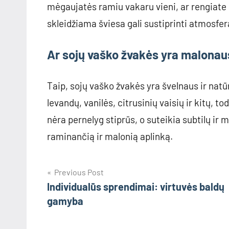
mėgaujatės ramiu vakaru vieni, ar rengiate 
skleidžiama šviesa gali sustiprinti atmosfer
Ar sojų vaško žvakės yra malona
Taip, sojų vaško žvakės yra švelnaus ir natū
levandų, vanilės, citrusinių vaisių ir kitų, t
nėra pernelyg stiprūs, o suteikia subtilų i
raminančią ir malonią aplinką.
Navigacija
Previous Post
Individualūs sprendimai: virtuvės baldų
tarp
gamyba
įrašų