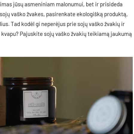
nkimas jūsų asmeniniam malonumui, bet ir prisideda
sojų vaško žvakes, pasirenkate ekologišką produktą,
ius. Tad kodėl gi neperėjus prie sojų vaško žvakių ir
iu kvapu? Pajuskite sojų vaško žvakių teikiamą jaukumą