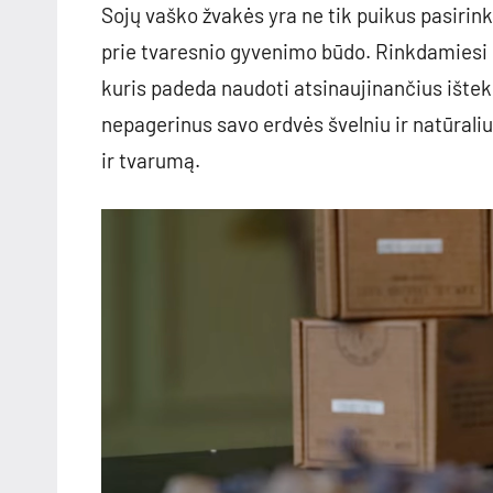
Sojų vaško žvakės yra ne tik puikus pasiri
prie tvaresnio gyvenimo būdo. Rinkdamiesi 
kuris padeda naudoti atsinaujinančius ištekl
nepagerinus savo erdvės švelniu ir natūral
ir tvarumą.