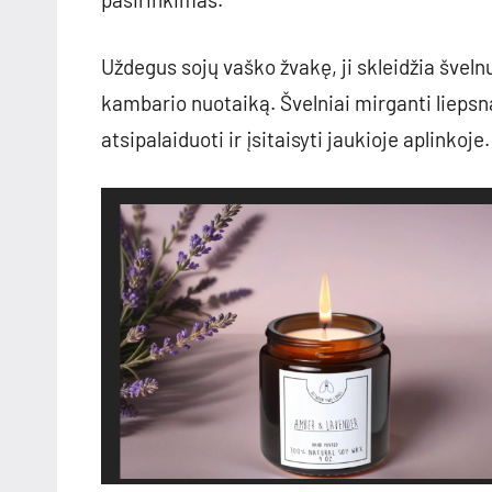
Uždegus sojų vaško žvakę, ji skleidžia šveln
kambario nuotaiką. Švelniai mirganti lieps
atsipalaiduoti ir įsitaisyti jaukioje aplinkoje.