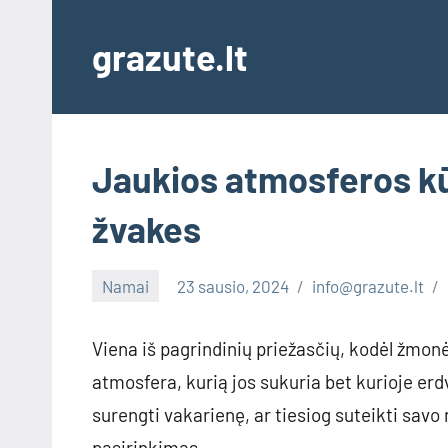
Skip
to
grazute.lt
content
Jaukios atmosferos kū
žvakes
Namai
23 sausio, 2024
info@grazute.lt
Viena iš pagrindinių priežasčių, kodėl žmo
atmosfera, kurią jos sukuria bet kurioje erdv
surengti vakarienę, ar tiesiog suteikti sa
pasirinkimas.