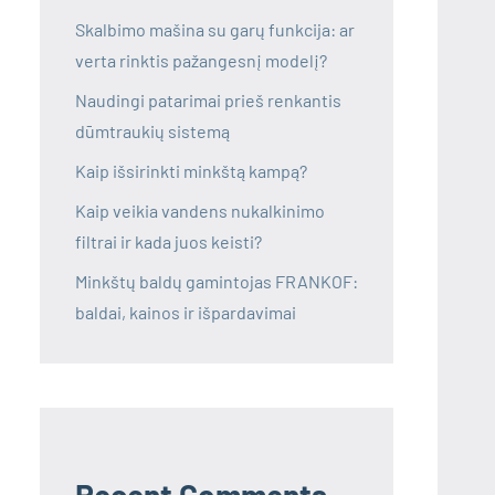
Skalbimo mašina su garų funkcija: ar
verta rinktis pažangesnį modelį?
Naudingi patarimai prieš renkantis
dūmtraukių sistemą
Kaip išsirinkti minkštą kampą?
Kaip veikia vandens nukalkinimo
filtrai ir kada juos keisti?
Minkštų baldų gamintojas FRANKOF:
baldai, kainos ir išpardavimai