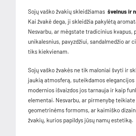
Sojų vaško žvakių skleidžiamas
švelnus ir 
Kai žvakė dega, ji skleidžia pakylėtą aromatą
Nesvarbu, ar mėgstate tradicinius kvapus, p
unikalesnius, pavyzdžiui, sandalmedžio ar c
tiks kiekvienam.
Sojų vaško žvakės ne tik maloniai švyti ir s
jaukią atmosferą, suteikdamos elegancijos ir 
modernios išvaizdos jos tarnauja ir kaip fun
elementai. Nesvarbu, ar pirmenybę teikiate
geometrinėms formoms, ar kaimiško dizaino 
žvakių, kurios papildys jūsų namų estetiką.