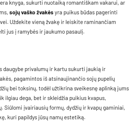
 gera knyga, sukurti nuotaiką romantiškam vakarui, ar
ams,
sojų vaško žvakės
yra puikus būdas pagerinti
dvei. Uždekite vieną žvakę ir leiskite raminančiam
ti jus į ramybės ir jaukumo pasaulį.
 daugybe privalumų ir kartu sukurti jaukią ir
akės, pagamintos iš atsinaujinančio sojų pupelių
džių bei toksinų, todėl užtikrina sveikesnę aplinką jums
k ilgiau dega, bet ir skleidžia puikius kvapus,
 Siūlomi įvairiausių formų, dydžių ir kvapų gaminiai,
kę, kuri papildys jūsų namų estetiką.