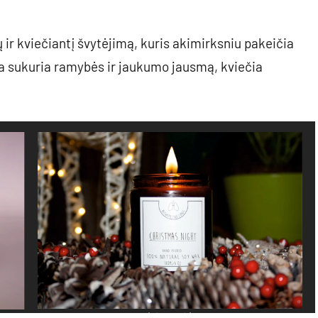
ų ir kviečiantį švytėjimą, kuris akimirksniu pakeičia
na sukuria ramybės ir jaukumo jausmą, kviečia