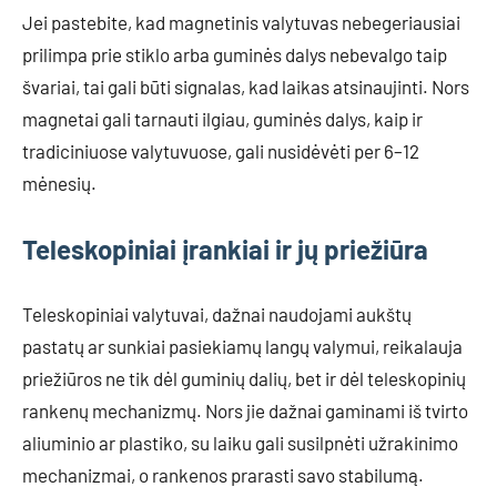
Jei pastebite, kad magnetinis valytuvas nebegeriausiai
prilimpa prie stiklo arba guminės dalys nebevalgo taip
švariai, tai gali būti signalas, kad laikas atsinaujinti. Nors
magnetai gali tarnauti ilgiau, guminės dalys, kaip ir
tradiciniuose valytuvuose, gali nusidėvėti per 6–12
mėnesių.
Teleskopiniai įrankiai ir jų priežiūra
Teleskopiniai valytuvai, dažnai naudojami aukštų
pastatų ar sunkiai pasiekiamų langų valymui, reikalauja
priežiūros ne tik dėl guminių dalių, bet ir dėl teleskopinių
rankenų mechanizmų. Nors jie dažnai gaminami iš tvirto
aliuminio ar plastiko, su laiku gali susilpnėti užrakinimo
mechanizmai, o rankenos prarasti savo stabilumą.