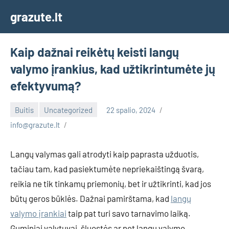
Skip
grazute.lt
to
content
Kaip dažnai reikėtų keisti langų
valymo įrankius, kad užtikrintumėte jų
efektyvumą?
Buitis
Uncategorized
22 spalio, 2024
info@grazute.lt
Langų valymas gali atrodyti kaip paprasta užduotis,
tačiau tam, kad pasiektumėte nepriekaištingą švarą,
reikia ne tik tinkamų priemonių, bet ir užtikrinti, kad jos
būtų geros būklės. Dažnai pamirštama, kad
langų
valymo įrankiai
taip pat turi savo tarnavimo laiką.
Guminiai valytuvai, šluostės ar net langų valymo