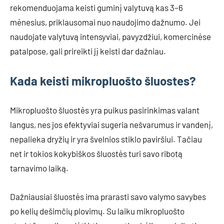
rekomenduojama keisti guminį valytuvą kas 3–6
mėnesius, priklausomai nuo naudojimo dažnumo. Jei
naudojate valytuvą intensyviai, pavyzdžiui, komercinėse
patalpose, gali prireikti jį keisti dar dažniau.
Kada keisti mikropluošto šluostes?
Mikropluošto šluostės yra puikus pasirinkimas valant
langus, nes jos efektyviai sugeria nešvarumus ir vandenį,
nepalieka dryžių ir yra švelnios stiklo paviršiui. Tačiau
net ir tokios kokybiškos šluostės turi savo ribotą
tarnavimo laiką.
Dažniausiai šluostės ima prarasti savo valymo savybes
po kelių dešimčių plovimų. Su laiku mikropluošto