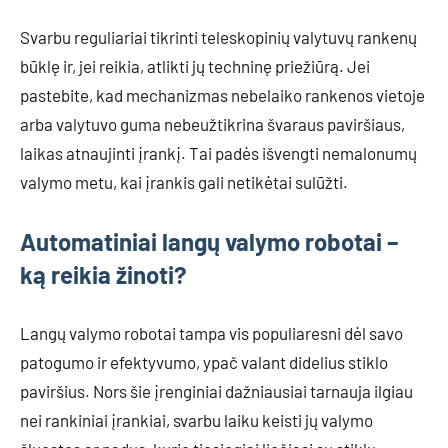
Svarbu reguliariai tikrinti teleskopinių valytuvų rankenų
būklę ir, jei reikia, atlikti jų techninę priežiūrą. Jei
pastebite, kad mechanizmas nebelaiko rankenos vietoje
arba valytuvo guma nebeužtikrina švaraus paviršiaus,
laikas atnaujinti įrankį. Tai padės išvengti nemalonumų
valymo metu, kai įrankis gali netikėtai sulūžti.
Automatiniai langų valymo robotai –
ką reikia žinoti?
Langų valymo robotai tampa vis populiaresni dėl savo
patogumo ir efektyvumo, ypač valant didelius stiklo
paviršius. Nors šie įrenginiai dažniausiai tarnauja ilgiau
nei rankiniai įrankiai, svarbu laiku keisti jų valymo