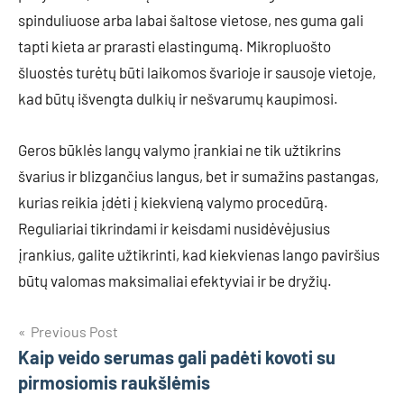
spinduliuose arba labai šaltose vietose, nes guma gali
tapti kieta ar prarasti elastingumą. Mikropluošto
šluostės turėtų būti laikomos švarioje ir sausoje vietoje,
kad būtų išvengta dulkių ir nešvarumų kaupimosi.
Geros būklės langų valymo įrankiai ne tik užtikrins
švarius ir blizgančius langus, bet ir sumažins pastangas,
kurias reikia įdėti į kiekvieną valymo procedūrą.
Reguliariai tikrindami ir keisdami nusidėvėjusius
įrankius, galite užtikrinti, kad kiekvienas lango paviršius
būtų valomas maksimaliai efektyviai ir be dryžių.
Navigacija
Previous Post
Kaip veido serumas gali padėti kovoti su
tarp
pirmosiomis raukšlėmis