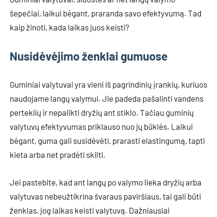
šepečiai, laikui bėgant, praranda savo efektyvumą. Tad
kaip žinoti, kada laikas juos keisti?
Nusidėvėjimo ženklai gumuose
Guminiai valytuvai yra vieni iš pagrindinių įrankių, kuriuos
naudojame langų valymui. Jie padeda pašalinti vandens
perteklių ir nepalikti dryžių ant stiklo. Tačiau guminių
valytuvų efektyvumas priklauso nuo jų būklės. Laikui
bėgant, guma gali susidėvėti, prarasti elastingumą, tapti
kieta arba net pradėti skilti.
Jei pastebite, kad ant langų po valymo lieka dryžių arba
valytuvas nebeužtikrina švaraus paviršiaus, tai gali būti
ženklas, jog laikas keisti valytuvą. Dažniausiai