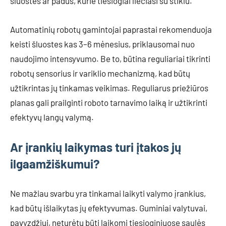
šluostes ar padus, kurie tiesiogiai liečiasi su stiklu.
Automatinių robotų gamintojai paprastai rekomenduoja
keisti šluostes kas 3–6 mėnesius, priklausomai nuo
naudojimo intensyvumo. Be to, būtina reguliariai tikrinti
robotų sensorius ir variklio mechanizmą, kad būtų
užtikrintas jų tinkamas veikimas. Reguliarus priežiūros
planas gali prailginti roboto tarnavimo laiką ir užtikrinti
efektyvų langų valymą.
Ar įrankių laikymas turi įtakos jų
ilgaamžiškumui?
Ne mažiau svarbu yra tinkamai laikyti valymo įrankius,
kad būtų išlaikytas jų efektyvumas. Guminiai valytuvai,
pavyzdžiui, neturėtų būti laikomi tiesioginiuose saulės