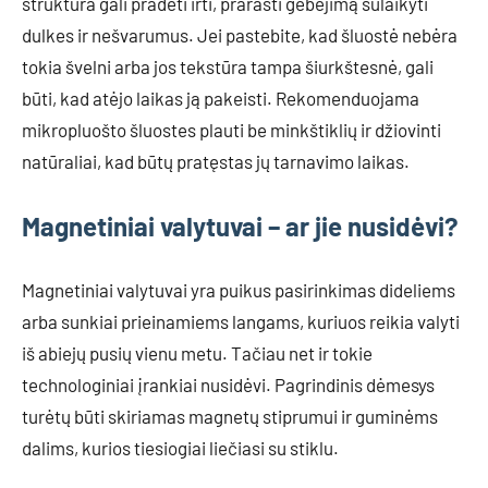
struktūra gali pradėti irti, prarasti gebėjimą sulaikyti
dulkes ir nešvarumus. Jei pastebite, kad šluostė nebėra
tokia švelni arba jos tekstūra tampa šiurkštesnė, gali
būti, kad atėjo laikas ją pakeisti. Rekomenduojama
mikropluošto šluostes plauti be minkštiklių ir džiovinti
natūraliai, kad būtų pratęstas jų tarnavimo laikas.
Magnetiniai valytuvai – ar jie nusidėvi?
Magnetiniai valytuvai yra puikus pasirinkimas dideliems
arba sunkiai prieinamiems langams, kuriuos reikia valyti
iš abiejų pusių vienu metu. Tačiau net ir tokie
technologiniai įrankiai nusidėvi. Pagrindinis dėmesys
turėtų būti skiriamas magnetų stiprumui ir guminėms
dalims, kurios tiesiogiai liečiasi su stiklu.