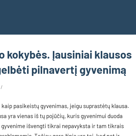
 kokybės. Įausiniai klausos
gelbėti pilnavertį gyvenimą
 kaip pasikeistų gyvenimas, jeigu suprastėtų klausa.
sa yra vienas iš tų pojūčių, kuris gyvenimui duoda
ų gyvenime išvengti tikrai nepavyksta ir tam tikrais
problemomis. Tačiau gera žinia yra tai, kad net ir