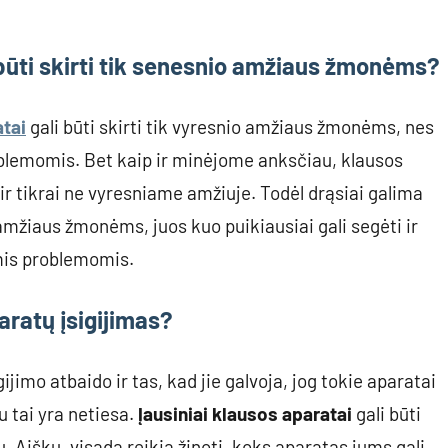
i būti skirti tik senesnio amžiaus žmonėms?
atai
gali būti skirti tik vyresnio amžiaus žmonėms, nes
roblemomis. Bet kaip ir minėjome anksčiau, klausos
ir tikrai ne vyresniame amžiuje. Todėl drąsiai galima
io amžiaus žmonėms, juos kuo puikiausiai gali segėti ir
mis problemomis.
aratų įsigijimas?
ijimo atbaido ir tas, kad jie galvoja, jog tokie aparatai
 tai yra netiesa.
Įausiniai klausos aparatai
gali būti
. Aišku, visada reikia žinoti, koks aparatas jums gali