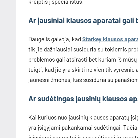
kreiptis į specialistus.
Ar įausiniai klausos aparatai gal
Daugelis galvoja, kad
Starkey klausos apar
tik jie dažniausiai susiduria su tokiomis p
problemos gali atsirasti bet kuriam iš mūsų 
teigti, kad jie yra skirti ne vien tik vyresn
jaunesni žmonės, kas susiduria su panašio
Ar sudėtingas įausinių klausos ap
Kai kuriuos nuo įausinių klausos aparatų įsig
yra įsigyjami pakankamai sudėtingai. Tačiau
įsigyjami paprastai ir nesudėtingai internetu