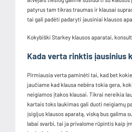
patyrus tam tikras traumas ir klausai supra
tai gali padėti padaryti įausiniai klausos apa
Kokybiški Starkey klausos aparatai, konsul
Kada verta rinktis įausinius
Pirmiausia verta paminėti tai, kad bet kokie
jaučiame kad klausa nebėra tokia gera, kok
neigiamos įtakos klausai. Tikrai nereikia lau
kartais toks laukimas gali duoti neigiamų pas
įsigijus klausos aparatą, viską bus galima s
labai svarbi, tai ja privalome rūpintis kaip 