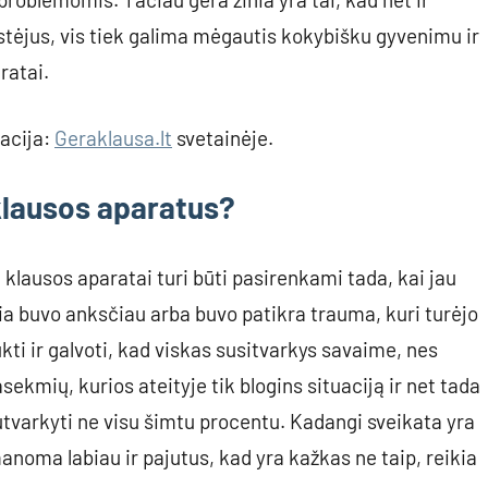
stėjus, vis tiek galima mėgautis kokybišku gyvenimu ir
ratai.
tacija:
Geraklausa.lt
svetainėje.
 klausos aparatus?
 klausos aparatai turi būti pasirenkami tada, kai jau
ia buvo anksčiau arba buvo patikra trauma, kuri turėjo
kti ir galvoti, kad viskas susitvarkys savaime, nes
ekmių, kurios ateityje tik blogins situaciją ir net tada
utvarkyti ne visu šimtu procentu. Kadangi sveikata yra
įmanoma labiau ir pajutus, kad yra kažkas ne taip, reikia