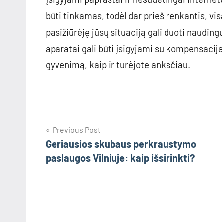
būti tinkamas, todėl dar prieš renkantis, v
pasižiūrėję jūsų situaciją gali duoti nauding
aparatai gali būti įsigyjami su kompensacija
gyvenimą, kaip ir turėjote anksčiau.
Navigacija
Previous Post
Geriausios skubaus perkraustymo
tarp
paslaugos Vilniuje: kaip išsirinkti?
įrašų