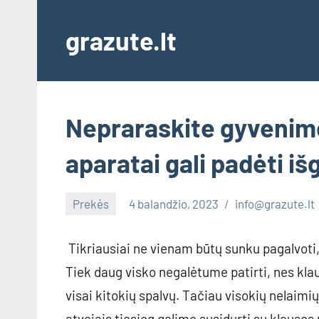
Skip
to
grazute.lt
content
Nepraraskite gyvenimo
aparatai gali padėti iš
Prekės
4 balandžio, 2023
info@grazute.lt
Tikriausiai ne vienam būtų sunku pagalvoti,
Tiek daug visko negalėtume patirti, nes klau
visai kitokių spalvų. Tačiau visokių nelaimi
atvejais tiesiog galime susidurti su klausos 