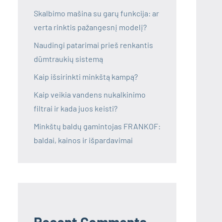
Skalbimo mašina su garų funkcija: ar
verta rinktis pažangesnį modelį?
Naudingi patarimai prieš renkantis
dūmtraukių sistemą
Kaip išsirinkti minkštą kampą?
Kaip veikia vandens nukalkinimo
filtrai ir kada juos keisti?
Minkštų baldų gamintojas FRANKOF:
baldai, kainos ir išpardavimai