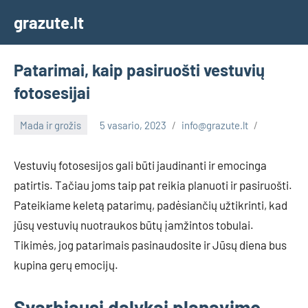
Skip
grazute.lt
to
content
Patarimai, kaip pasiruošti vestuvių
fotosesijai
Mada ir grožis
5 vasario, 2023
info@grazute.lt
Vestuvių fotosesijos gali būti jaudinanti ir emocinga
patirtis. Tačiau joms taip pat reikia planuoti ir pasiruošti.
Pateikiame keletą patarimų, padėsiančių užtikrinti, kad
jūsų vestuvių nuotraukos būtų įamžintos tobulai.
Tikimės, jog patarimais pasinaudosite ir Jūsų diena bus
kupina gerų emocijų.
Svarbiausi dalykai planavime