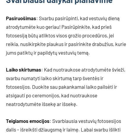
Pasiruošimas
: Svarbu pasirūpinti, kad vestuvių dieną
atrodytumėte kuo geriau! Pasirūpinkite, kad prieš
fotosesiją būtų atliktos visos grožio procedūros, jei
reikia, nusikirpkite plaukus ir pasirinkite drabužius, kurie
jums patiktų ir papildytų vestuvių temą.
Laiko skirtumas
: Kad nuotraukose atrodytumėte švieži,
svarbu numatyti laiko skirtumą tarp šventės ir
fotosesijos. Duokite sau pakankamai laiko pailsėti ir
atsigauti po ceremonijos, kad nuotraukose
neatrodytumėte išsekę ar išsekę.
Teigiamos emocijos
: Svarbiausia vestuvių fotosesijos
dalis – išreikšti džiaugsmą ir laimę. Labai svarbu išlikti