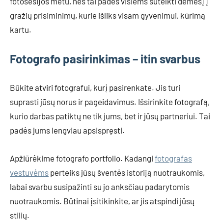
fotosesijos metu, nes tai padės visiems sutelkti dėmesį į
gražių prisiminimų, kurie išliks visam gyvenimui, kūrimą
kartu.
Fotografo pasirinkimas – itin svarbus
Būkite atviri fotografui, kurį pasirenkate. Jis turi
suprasti jūsų norus ir pageidavimus. Išsirinkite fotografą,
kurio darbas patiktų ne tik jums, bet ir jūsų partneriui. Tai
padės jums lengviau apsispręsti.
Apžiūrėkime fotografo portfolio. Kadangi
fotografas
vestuvėms
perteiks jūsų šventės istoriją nuotraukomis,
labai svarbu susipažinti su jo anksčiau padarytomis
nuotraukomis. Būtinai įsitikinkite, ar jis atspindi jūsų
stilių.