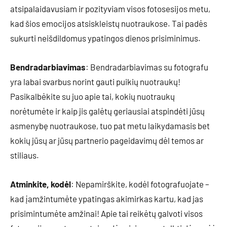
atsipalaidavusiam ir pozityviam visos fotosesijos metu,
kad šios emocijos atsiskleistų nuotraukose. Tai padės
sukurti neišdildomus ypatingos dienos prisiminimus.
Bendradarbiavimas
: Bendradarbiavimas su fotografu
yra labai svarbus norint gauti puikių nuotraukų!
Pasikalbėkite su juo apie tai, kokių nuotraukų
norėtumėte ir kaip jis galėtų geriausiai atspindėti jūsų
asmenybę nuotraukose, tuo pat metu laikydamasis bet
kokių jūsų ar jūsų partnerio pageidavimų dėl temos ar
stiliaus.
Atminkite, kodėl
: Nepamirškite, kodėl fotografuojate –
kad įamžintumėte ypatingas akimirkas kartu, kad jas
prisimintumėte amžinai! Apie tai reikėtų galvoti visos