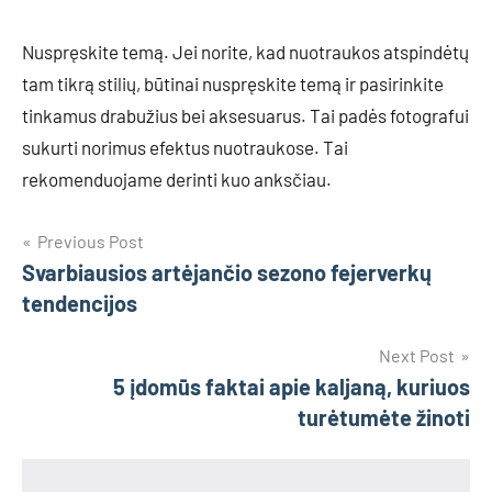
Nuspręskite temą. Jei norite, kad nuotraukos atspindėtų
tam tikrą stilių, būtinai nuspręskite temą ir pasirinkite
tinkamus drabužius bei aksesuarus. Tai padės fotografui
sukurti norimus efektus nuotraukose. Tai
rekomenduojame derinti kuo anksčiau.
Navigacija
Previous Post
Svarbiausios artėjančio sezono fejerverkų
tarp
tendencijos
įrašų
Next Post
5 įdomūs faktai apie kaljaną, kuriuos
turėtumėte žinoti