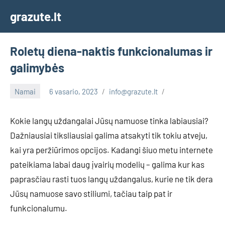
Skip
grazute.lt
to
content
Roletų diena-naktis funkcionalumas ir
galimybės
Namai
6 vasario, 2023
info@grazute.lt
Kokie langų uždangalai Jūsų namuose tinka labiausiai?
Dažniausiai tiksliausiai galima atsakyti tik tokiu atveju,
kai yra peržiūrimos opcijos. Kadangi šiuo metu internete
pateikiama labai daug įvairių modelių – galima kur kas
paprasčiau rasti tuos langų uždangalus, kurie ne tik dera
Jūsų namuose savo stiliumi, tačiau taip pat ir
funkcionalumu.