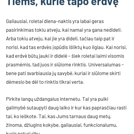
Tiems, kurie tapo erdvę
Galiausiai, roletai diena-naktis yra labai geras
pasirinkimas tokiu atveju, kai namai yra gana nedideli.
Arba tokiu atveju, kai jie yra dideli, tačiau taip pat ir
norisi, kad tas erdvės įspūdis išliktų kuo ilgiau. Kai norisi,
kad erdvė būtų jauki ir didelė – šiek roletai laimi visomis
prasmėmis, tad juos ir siūlome rinktis. Universalumas –
bene pati svarbiausia jų savybė, kuriai ir siūlome skirti
dėmesio be dėl to rinktis tikrai verta.
Pirkite langų uždangalus internetu. Tai yra puiki
galimybė sutaupyti daug laiko ir kur kas paprasčiau rasti
tai, ko ieškote. Tai, kas Jums tarnaus daug metų,
žinoma, džiugins kokybe, galiausiai, funkcionalumu,
kuris neturi ribų.