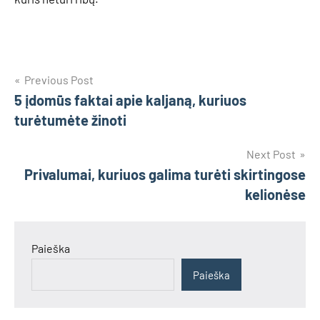
Navigacija
Previous Post
5 įdomūs faktai apie kaljaną, kuriuos
tarp
turėtumėte žinoti
įrašų
Next Post
Privalumai, kuriuos galima turėti skirtingose
kelionėse
Paieška
Paieška