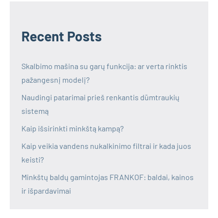
Recent Posts
Skalbimo mašina su garų funkcija: ar verta rinktis
pažangesnį modelį?
Naudingi patarimai prieš renkantis dūmtraukių
sistemą
Kaip išsirinkti minkštą kampą?
Kaip veikia vandens nukalkinimo filtrai ir kada juos
keisti?
Minkštų baldų gamintojas FRANKOF: baldai, kainos
ir išpardavimai