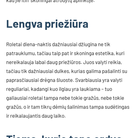
kad jie itin skoningai atrodytų aplinkoje.
Lengva priežiūra
Roletai diena-naktis dažniausiai džiugina ne tik
patrauklumu, tačiau taip pat ir skoninga estetika, kuri
nereikalauja labai daug priežiūros. Juos valyti reikia,
tačiau tik dažniausiai dulkes, kurias galima pašalinti su
paprasčiausiai drėgna šluoste. Svarbiausia yra valyti
reguliariai, kadangi kuo ilgiau yra laukiama – tuo
galiausiai roletai tampa nebe tokie gražūs, nebe tokie
gražūs, o ir tam tikrų dėmių šalinimas tampa sudėtingas
ir reikalaujantis daug laiko.