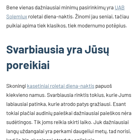
Bene vienas dažniausiai minimų pasirinkimų yra
UAB
Solemlux
roletai diena-naktis. Žinomi jau seniai, tačiau
puikiai apima tiek klasikos, tiek modernumo potėpius.
Svarbiausia yra Jūsų
poreikiai
Skoningi
kasetiniai roletai diena-naktis
papuoš
kiekvieno namus. Svarbiausia rinktis tokius, kurie Jums
labiausiai patinka, kurie atrodo patys gražiausi. Esant
tokiai plačiai audinių paieškai dažniausiai paieškos nėra
sudėtingos. Tik joms reikia skirti laiko. Juk dažniausiai
langų uždangalai yra perkami daugeliui metų, tad norisi,