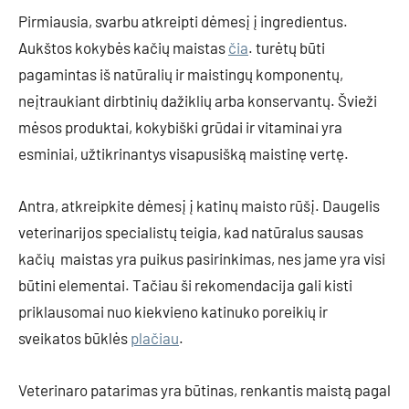
Pirmiausia, svarbu atkreipti dėmesį į ingredientus.
Aukštos kokybės kačių maistas
čia
. turėtų būti
pagamintas iš natūralių ir maistingų komponentų,
neįtraukiant dirbtinių dažiklių arba konservantų. Švieži
mėsos produktai, kokybiški grūdai ir vitaminai yra
esminiai, užtikrinantys visapusišką maistinę vertę.
Antra, atkreipkite dėmesį į katinų maisto rūšį. Daugelis
veterinarijos specialistų teigia, kad natūralus sausas
kačių maistas yra puikus pasirinkimas, nes jame yra visi
būtini elementai. Tačiau ši rekomendacija gali kisti
priklausomai nuo kiekvieno katinuko poreikių ir
sveikatos būklės
plačiau
.
Veterinaro patarimas yra būtinas, renkantis maistą pagal