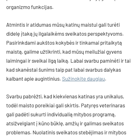
organizmo funkcijas.
Atmintis ir atidumas mūsų katinų maistui gali turėti
didelę įtaką jų ilgalaikėms sveikatos perspektyvoms.
Pasirinkdami aukštos kokybės ir tinkamai pritaikytą
maistą, galime užtikrinti, kad mūsų meilužiai gyvens
laimingai ir sveikai ilgą laiką. Labai svarbu paminėti ir tai
kad skanėstai šunims taip pat labai svarbus dalykas
kalbant apie augintinius.
Sužinokite daugiau
.
Svarbu pabrėžti, kad kiekvienas katinas yra unikalus,
todėl maisto poreikiai gali skirtis. Patyręs veterinaras
gali padėti sukurti individualią mitybos programą,
atsižvelgiant į kūno būklę, amžių ir galimas sveikatos
problemas. Nuolatinis sveikatos stebėjimas ir mitybos