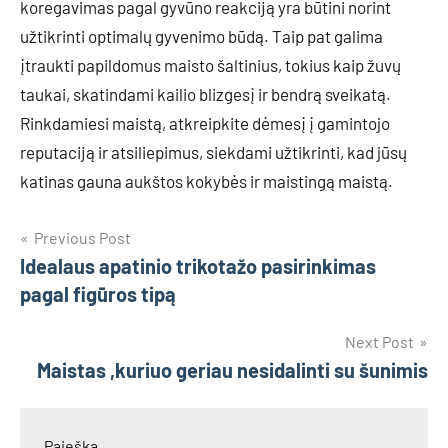
koregavimas pagal gyvūno reakciją yra būtini norint
užtikrinti optimalų gyvenimo būdą. Taip pat galima
įtraukti papildomus maisto šaltinius, tokius kaip žuvų
taukai, skatindami kailio blizgesį ir bendrą sveikatą.
Rinkdamiesi maistą, atkreipkite dėmesį į gamintojo
reputaciją ir atsiliepimus, siekdami užtikrinti, kad jūsų
katinas gauna aukštos kokybės ir maistingą maistą.
Navigacija
Previous Post
Idealaus apatinio trikotažo pasirinkimas
tarp
pagal figūros tipą
įrašų
Next Post
Maistas ,kuriuo geriau nesidalinti su šunimis
Paieška