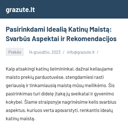
Skip
grazute.lt
to
content
Pasirinkdami Idealią Katinų Maistą:
Svarbūs Aspektai ir Rekomendacijos
Prekės
14 gruodžio, 2023
info@grazute.lt
Kaip atsakingi katinų šeimininkai, dažnai keliaujame
maisto prekių parduotuvėse, stengdamiesi rasti
geriausią ir tinkamiausią maistą mūsų meilikėms. Šis
pasirinkimas turi didelę įtaką jų sveikatai ir gyvenimo
kokybei. Šiame straipsnyje nagrinėsime kelis svarbius
aspektus, kuriuos verta apsvarstyti, renkantis idealų
katinų maistą.