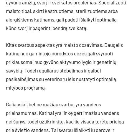
gyvūno amžių, svorį ir sveikatos problemas. Specializuoti
maisto tipai, skirti kastruotiems, sterilizuotiems arba
alergiškiems katinams, gali padėti išlaikyti optimalią
kūno svorį ir pagerinti bendrą sveikatą.
Kitas svarbus aspektas yra maisto dozavimas. Daugelis
katinų nuo gamintojo nurodytos dozės gali svyruoti
priklausomai nuo gyvūno aktyvumo lygio ir genetinių
savybių. Todėl reguliarus stebėjimas ir galbūt
pasikalbėjimas su veterinaru leis nustatyti optimalią
mitybos programą.
Galiausiai, bet ne mažiau svarbu, yra vandens
prieinamumas. Katinai yra linkę gerti mažiau vandens
nei šunys, todėl užtikrinkite, kad jie visada turėtų prieigą
prie šviežio vandens. Tai svarbu išlaikyti jų gerovę ir